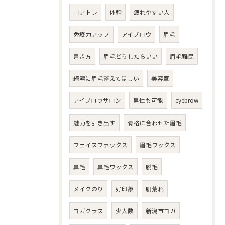
コアトレ
体幹
疲れやすい人
免疫力アップ
アイブロウ
眉毛
書き方
眉毛どうしたらいい
眉毛難民
綺麗に眉毛整えてほしい
美容室
アイブロウサロン
男性も可能
eyebrow
魅力を引き出す
骨格に合わせた眉毛
フェイスファックス
眉毛ワックス
鼻毛
鼻毛ワックス
脱毛
メイクのり
好印象
肌荒れ
ヨガクラス
少人数
新潟市ヨガ