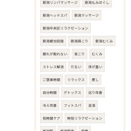
新潟リンパマッサージ
新潟もみほぐし
新潟ヘッドスパ
新潟マッサージ
新潟中央区リラクゼーション
新潟疲労回復
新潟肩こり
新潟むくみ
疲れが取れない
首こり
むくみ
ストレス解消
だるい
体が重い
ご褒美時間
リラックス
癒し
自分時間
デトックス
巡り改善
冷え改善
フットスパ
足湯
短時間ケア
時短リラクゼーション