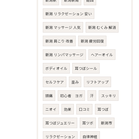
新潟駅
新潟駅南
鎧西
新潟 リラクゼーション 安い
新潟 マッサージ 人気
新潟 むくみ 解消
新潟 肩こり 改善
新潟 疲労回復
新潟 リンパマッサージ
ヘアーオイル
ボディオイル
耳つぼシール
セルフケア
歪み
リフトアップ
頭痛
初心者 ヨガ
汗
スッキリ
ニオイ
効果
口コミ
耳つぼ
耳つぼジュエリー
耳ツボ
新潟市
リラクゼーション
自律神経