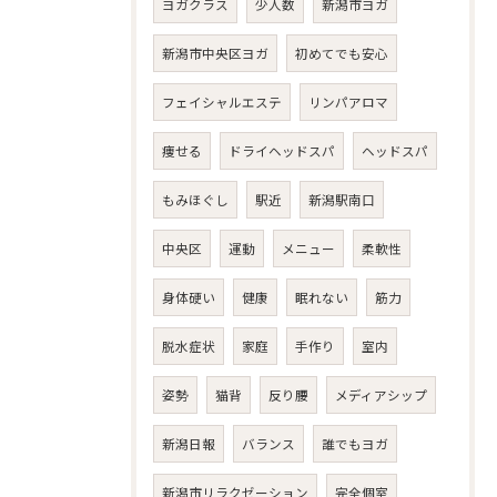
ヨガクラス
少人数
新潟市ヨガ
新潟市中央区ヨガ
初めてでも安心
フェイシャルエステ
リンパアロマ
痩せる
ドライヘッドスパ
ヘッドスパ
もみほぐし
駅近
新潟駅南口
中央区
運動
メニュー
柔軟性
身体硬い
健康
眠れない
筋力
脱水症状
家庭
手作り
室内
姿勢
猫背
反り腰
メディアシップ
新潟日報
バランス
誰でもヨガ
新潟市リラクゼーション
完全個室