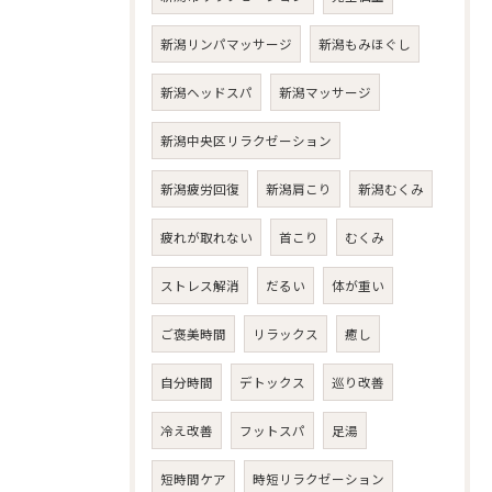
新潟リンパマッサージ
新潟もみほぐし
新潟ヘッドスパ
新潟マッサージ
新潟中央区リラクゼーション
新潟疲労回復
新潟肩こり
新潟むくみ
疲れが取れない
首こり
むくみ
ストレス解消
だるい
体が重い
ご褒美時間
リラックス
癒し
自分時間
デトックス
巡り改善
冷え改善
フットスパ
足湯
短時間ケア
時短リラクゼーション