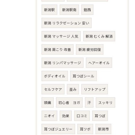
新潟駅
新潟駅南
鎧西
新潟 リラクゼーション 安い
新潟 マッサージ 人気
新潟 むくみ 解消
新潟 肩こり 改善
新潟 疲労回復
新潟 リンパマッサージ
ヘアーオイル
ボディオイル
耳つぼシール
セルフケア
歪み
リフトアップ
頭痛
初心者 ヨガ
汗
スッキリ
ニオイ
効果
口コミ
耳つぼ
耳つぼジュエリー
耳ツボ
新潟市