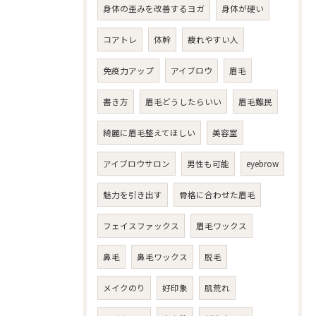
身体の歪みを改善するヨガ
身体が硬い
コアトレ
体幹
疲れやすい人
免疫力アップ
アイブロウ
眉毛
書き方
眉毛どうしたらいい
眉毛難民
綺麗に眉毛整えてほしい
美容室
アイブロウサロン
男性も可能
eyebrow
魅力を引き出す
骨格に合わせた眉毛
フェイスファックス
眉毛ワックス
鼻毛
鼻毛ワックス
脱毛
メイクのり
好印象
肌荒れ