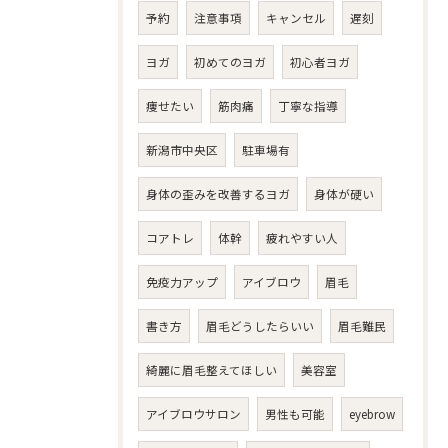
予約
注意事項
キャンセル
遅刻
ヨガ
初めてのヨガ
初心者ヨガ
痩せたい
筋肉痛
丁寧な指導
新潟市中央区
駐車場有
身体の歪みを改善するヨガ
身体が硬い
コアトレ
体幹
疲れやすい人
免疫力アップ
アイブロウ
眉毛
書き方
眉毛どうしたらいい
眉毛難民
綺麗に眉毛整えてほしい
美容室
アイブロウサロン
男性も可能
eyebrow