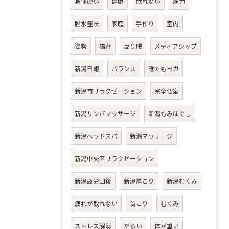
身体硬い
健康
眠れない
筋力
脱水症状
家庭
手作り
室内
姿勢
猫背
反り腰
メディアシップ
新潟日報
バランス
誰でもヨガ
新潟市リラクゼーション
完全個室
新潟リンパマッサージ
新潟もみほぐし
新潟ヘッドスパ
新潟マッサージ
新潟中央区リラクゼーション
新潟疲労回復
新潟肩こり
新潟むくみ
疲れが取れない
首こり
むくみ
ストレス解消
だるい
体が重い