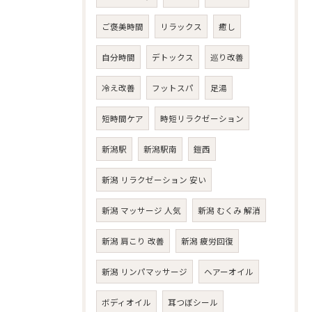
ご褒美時間
リラックス
癒し
自分時間
デトックス
巡り改善
冷え改善
フットスパ
足湯
短時間ケア
時短リラクゼーション
新潟駅
新潟駅南
鎧西
新潟 リラクゼーション 安い
新潟 マッサージ 人気
新潟 むくみ 解消
新潟 肩こり 改善
新潟 疲労回復
新潟 リンパマッサージ
ヘアーオイル
ボディオイル
耳つぼシール