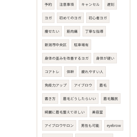
予約
注意事項
キャンセル
遅刻
ヨガ
初めてのヨガ
初心者ヨガ
痩せたい
筋肉痛
丁寧な指導
新潟市中央区
駐車場有
身体の歪みを改善するヨガ
身体が硬い
コアトレ
体幹
疲れやすい人
免疫力アップ
アイブロウ
眉毛
書き方
眉毛どうしたらいい
眉毛難民
綺麗に眉毛整えてほしい
美容室
アイブロウサロン
男性も可能
eyebrow