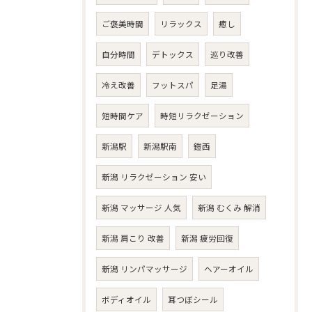
ご褒美時間
リラックス
癒し
自分時間
デトックス
巡り改善
冷え改善
フットスパ
足湯
短時間ケア
時短リラクゼーション
新潟駅
新潟駅南
鎧西
新潟 リラクゼーション 安い
新潟 マッサージ 人気
新潟 むくみ 解消
新潟 肩こり 改善
新潟 疲労回復
新潟 リンパマッサージ
ヘアーオイル
ボディオイル
耳つぼシール