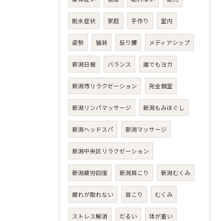
脱水症状
家庭
手作り
室内
姿勢
猫背
反り腰
メディアシップ
新潟日報
バランス
誰でもヨガ
新潟市リラクゼーション
完全個室
新潟リンパマッサージ
新潟もみほぐし
新潟ヘッドスパ
新潟マッサージ
新潟中央区リラクゼーション
新潟疲労回復
新潟肩こり
新潟むくみ
疲れが取れない
首こり
むくみ
ストレス解消
だるい
体が重い