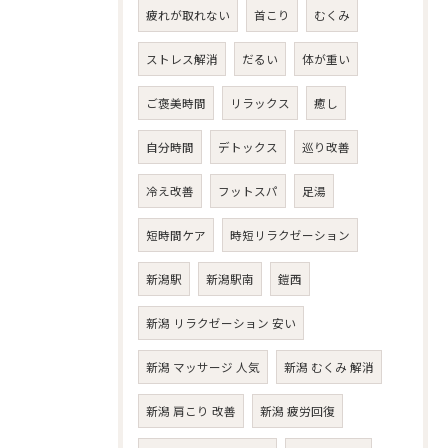
疲れが取れない
首こり
むくみ
ストレス解消
だるい
体が重い
ご褒美時間
リラックス
癒し
自分時間
デトックス
巡り改善
冷え改善
フットスパ
足湯
短時間ケア
時短リラクゼーション
新潟駅
新潟駅南
鎧西
新潟 リラクゼーション 安い
新潟 マッサージ 人気
新潟 むくみ 解消
新潟 肩こり 改善
新潟 疲労回復