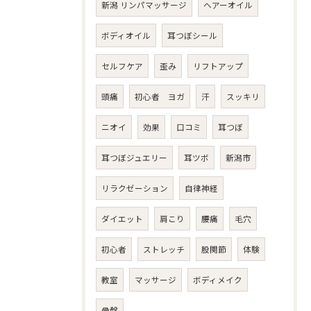
新潟 リンパマッサージ
ヘアーオイル
ボディオイル
耳つぼシール
セルフケア
歪み
リフトアップ
頭痛
初心者 ヨガ
汗
スッキリ
ニオイ
効果
口コミ
耳つぼ
耳つぼジュエリー
耳ツボ
新潟市
リラクゼーション
自律神経
ダイエット
肩こり
腰痛
毛穴
初心者
ストレッチ
股関節
体験
教室
マッサージ
ボディメイク
骨盤