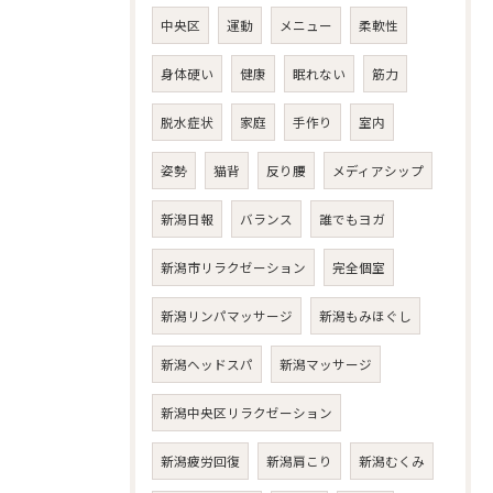
中央区
運動
メニュー
柔軟性
身体硬い
健康
眠れない
筋力
脱水症状
家庭
手作り
室内
姿勢
猫背
反り腰
メディアシップ
新潟日報
バランス
誰でもヨガ
新潟市リラクゼーション
完全個室
新潟リンパマッサージ
新潟もみほぐし
新潟ヘッドスパ
新潟マッサージ
新潟中央区リラクゼーション
新潟疲労回復
新潟肩こり
新潟むくみ