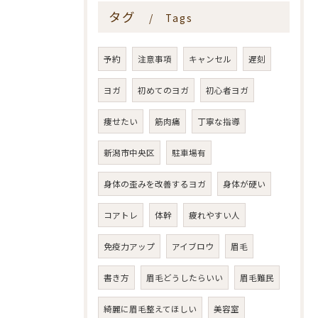
タグ
Tags
予約
注意事項
キャンセル
遅刻
ヨガ
初めてのヨガ
初心者ヨガ
痩せたい
筋肉痛
丁寧な指導
新潟市中央区
駐車場有
身体の歪みを改善するヨガ
身体が硬い
コアトレ
体幹
疲れやすい人
免疫力アップ
アイブロウ
眉毛
書き方
眉毛どうしたらいい
眉毛難民
綺麗に眉毛整えてほしい
美容室