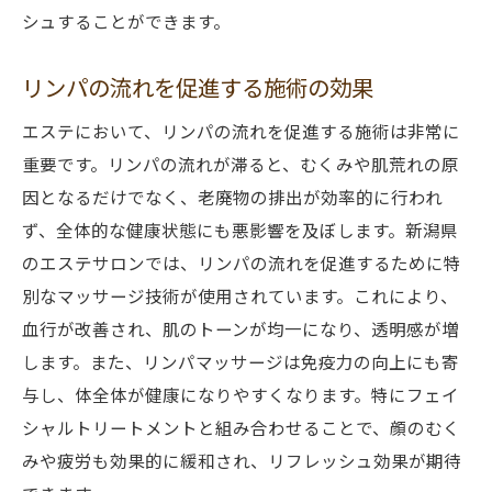
シュすることができます。
コラーゲンを増やすフェイシャルトリート
メント
リンパの流れを促進する施術の効果
エステでの保湿ケアがもたらす効果
エステにおいて、リンパの流れを促進する施術は非常に
肌の弾力を高めるためのエステ施術
重要です。リンパの流れが滞ると、むくみや肌荒れの原
ハリのある肌を維持するためのホームケア
因となるだけでなく、老廃物の排出が効率的に行われ
しみや肌荒れに効果的なエステサロンの秘密
ず、全体的な健康状態にも悪影響を及ぼします。新潟県
しみを改善するエステ施術の紹介
のエステサロンでは、リンパの流れを促進するために特
肌荒れを解消するための特別なトリートメ
別なマッサージ技術が使用されています。これにより、
ント
血行が改善され、肌のトーンが均一になり、透明感が増
します。また、リンパマッサージは免疫力の向上にも寄
新潟県エステサロンが使用する美肌成分
与し、体全体が健康になりやすくなります。特にフェイ
しみに効果的なフェイシャルエステの工程
シャルトリートメントと組み合わせることで、顔のむく
肌荒れ防止のためのエステアドバイス
みや疲労も効果的に緩和され、リフレッシュ効果が期待
エステでの継続的なケアがしみに及ぼす効