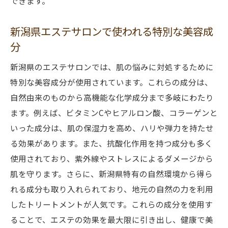
できます。
果
エステで肌の悩みを解消！新潟県のおすすめト
新潟県エステサロンで使われる特別な美容成
リートメント
分
新潟県エステサロンおすすめのフェイシャ
新潟県のエステサロンでは、肌の悩みに対処するために
ルトリートメント
特別な美容成分が使用されています。これらの成分は、
肌トラブルに効果的なエステ施術
自然由来のものから高機能な化学成分まで多岐にわたり
エステでのリラックス効果と美肌効果
ます。例えば、ビタミンCやヒアルロン酸、コラーゲンと
新潟県のエステサロンで人気の施術メニュ
いった成分は、肌の保湿力を高め、ハリや弾力を持たせ
ー
る効果があります。また、抗酸化作用を持つ成分も多く
エステ施術の効果を最大限に引き出す方法
使用されており、紫外線やストレスによるダメージから
肌を守ります。さらに、新潟県特有の自然環境から得ら
エステケア後のホームケアの重要性
れる成分も取り入れられており、地元の自然の力を利用
むくみと肌荒れに効くフェイシャルエステの効
したトリートメントが人気です。これらの成分を使用す
果とは
ることで、エステの効果を最大限に引き出し、健康で美
むくみ解消に効果的なフェイシャルエステ