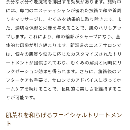
余分な水分や老廃物を排出する効果があります。施術中
新潟県エステサロンのリンパケア技術
には、専門のエステティシャンが優れた技術で顔や首周
皮膚の代謝を高めるリンパマッサージ
りをマッサージし、むくみを効果的に取り除きます。ま
た、適切な保湿と栄養を与えることで、肌のハリもアッ
エステでのリンパケアがむくみに効く理由
プします。これにより、顔の輪郭がシャープになり、全
リンパケア後のアフターケア方法
体的な印象が引き締まります。新潟県のエステサロンで
リンパケアの定期的な施術がもたらす効果
は、個々の肌質や悩みに応じたカスタマイズされたトリ
ニキビやしわの悩みを解消する新潟県のフェイ
ートメントが提供されており、むくみの解消と同時にリ
シャルトリートメント
ラクゼーション効果も得られます。さらに、施術後のア
ニキビケアに特化したエステ施術
フターケアも重要で、サロンでのアドバイスに従ってホ
しわ対策に効果的なフェイシャルトリート
ームケアを続けることで、長期的に美しさを維持するこ
メント
とが可能です。
肌トラブルに対応する新しい技術
肌荒れを和らげるフェイシャルトリートメン
エステでのニキビケアの流れ
ト
新潟県エステサロンのしわ対策コース