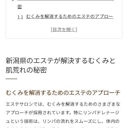
密
むくみを解消するためのエステのアプロー
チ
肌荒れを和らげるフェイシャルトリートメ
ント
リンパの流れを促進する施術の効果
新潟県のエステが解決するむくみと
新潟県エステサロンで使われる特別な美容
肌荒れの秘密
成分
むくみと肌荒れに対するホームケアのアド
バイス
むくみを解消するためのエステのアプローチ
エステで得られる長期的な美肌効果
エステサロンでは、むくみを解消するためのさまざまな
エステでのリンパケアで得られる肌の若返り効
アプローチが採用されています。特にリンパドレナージ
果
ュという技術は、リンパの流れをスムーズにし、体内の
リンパケアがもたらす美肌効果