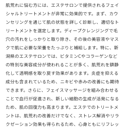
ホームケアとエステケアの組み合わせ
肌荒れに悩む方には、エステサロンで提供されるフェイ
シャルトリートメントが非常に効果的です。まず、カウ
新潟県のエステで透明感のある美肌を手に入れ
ンセリングを通じて肌の状態を詳しく診断し、適切なト
る方法
リートメントを選定します。ディープクレンジングで毛
フェイシャルエステで透明感を保つ秘訣
穴の汚れをしっかりと取り除き、その後の美容液やマス
新潟県のエステサロンで提供する美白トリ
クで肌に必要な栄養をたっぷりと補給します。特に、新
ートメント
潟県のエステサロンでは、ビタミンCやコラーゲンなど
肌のくすみを解消する施術方法
の特別な美容成分が使われることが多く、肌荒れを鎮静
透明感のある肌を維持するためのケア方法
化して透明感を取り戻す効果があります。炎症を抑える
エステで使用される美白成分の効果
成分も含まれているため、ニキビや赤みの改善にも期待
透明感を引き出すフェイシャルマッサージ
できます。さらに、フェイスマッサージを組み合わせる
ことで血行が促進され、新しい細胞の生成が活発になる
フェイシャルトリートメントがもたらす肌のハ
ため、肌の回復力も高まります。エステでのトリートメ
リと改善効果
ントは、肌荒れの改善だけでなく、ストレス解消やリラ
肌のハリを取り戻すための施術
クゼーション効果も得られるため、心身ともにリフレッ
新潟県エステサロンのマッサージ技術