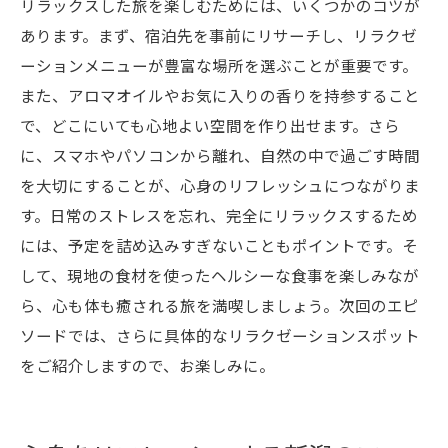
リラックスした旅を楽しむためには、いくつかのコツが
新潟のアロマリラクゼーションの歴史と文
あります。まず、宿泊先を事前にリサーチし、リラクゼ
化
ーションメニューが豊富な場所を選ぶことが重要です。
新潟で使用されるアロマオイルの種類
また、アロマオイルやお気に入りの香りを持参すること
で、どこにいても心地よい空間を作り出せます。さら
リラクゼーションのためのアロマの選び方
に、スマホやパソコンから離れ、自然の中で過ごす時間
新潟のアロマリラクゼーションの未来
を大切にすることが、心身のリフレッシュにつながりま
リラクゼーションとアロマの相関関係
す。日常のストレスを忘れ、完全にリラックスするため
には、予定を詰め込みすぎないこともポイントです。そ
して、現地の食材を使ったヘルシーな食事を楽しみなが
ら、心も体も癒される旅を満喫しましょう。次回のエピ
ソードでは、さらに具体的なリラクゼーションスポット
をご紹介しますので、お楽しみに。