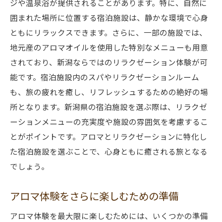
新潟の温泉地でアロマを楽しむ方法
ジや温泉浴が提供されることがあります。特に、自然に
自然に包まれた新潟のアロマリラクゼーシ
囲まれた場所に位置する宿泊施設は、静かな環境で心身
ョンサロン
ともにリラックスできます。さらに、一部の施設では、
地元産のアロマオイルを使用した特別なメニューも用意
地元で人気のアロマリラクゼーションスポ
されており、新潟ならではのリラクゼーション体験が可
ットガイド
能です。宿泊施設内のスパやリラクゼーションルーム
アロマリラクゼーションの効果を高めるた
も、旅の疲れを癒し、リフレッシュするための絶好の場
めのポイント
所となります。新潟県の宿泊施設を選ぶ際は、リラクゼ
新潟のアロマリラクゼーションスポットの
ーションメニューの充実度や施設の雰囲気を考慮するこ
口コミ紹介
とがポイントです。アロマとリラクゼーションに特化し
新潟の自然とアロマで味わう究極のリラクゼー
た宿泊施設を選ぶことで、心身ともに癒される旅となる
ション
でしょう。
新潟の四季とアロマの絶妙な組み合わせ
自然の中で楽しむアロマリラクゼーション
アロマ体験をさらに楽しむための準備
の魅力
アロマ体験を最大限に楽しむためには、いくつかの準備