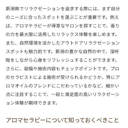
新潟で体験する特別なアロマリラクゼーシ
新潟県でリラクゼーションを追求する際には、まず自分
ョンセッション
のニーズに合ったスポットを選ぶことが重要です。例え
アロマオイルとリラクゼーションの相乗効
ば、アロマテラピーが得意なサロンを探すことで、香り
果
の力を最大限に活用したリラックス体験を楽しめます。
新潟のセラピストによる極上リラクゼーション
また、自然環境を活かしたアウトドアリラクゼーション
体験
スポットも魅力的です。新潟の豊かな自然の中で、深呼
新潟の熟練セラピストが提供するサービス
吸をしながら心身をリフレッシュすることができます。
セラピストによるカスタマイズアロマセッ
さらに、設備や施術内容もチェックポイントです。プロ
ション
のセラピストによる施術が受けられるかどうか、特にア
ロマオイルのブレンドにこだわっているかなど、細かい
新潟で人気のセラピスト紹介
点に注目することで、一段と満足度の高いリラクゼーシ
セラピストとのコミュニケーションの取り
ョン体験が期待できます。
方
施術後のリラクゼーションを持続させる方
アロマセラピーについて知っておくべきこと
法