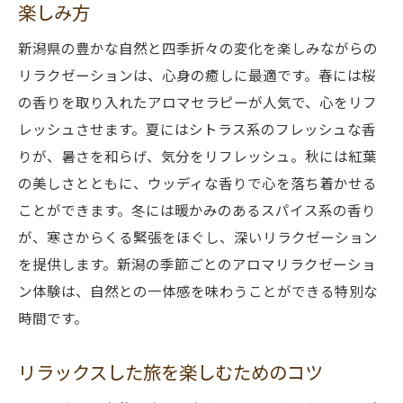
楽しみ方
日常のストレスを解消する新潟のリラクゼーシ
ョンスポット
新潟県の豊かな自然と四季折々の変化を楽しみながらの
リラクゼーションは、心身の癒しに最適です。春には桜
新潟のリラクゼーションスポットベスト5
の香りを取り入れたアロマセラピーが人気で、心をリフ
ストレス解消に効果的なアロマオイルの使
レッシュさせます。夏にはシトラス系のフレッシュな香
い方
りが、暑さを和らげ、気分をリフレッシュ。秋には紅葉
新潟での日常のストレス解消法
の美しさとともに、ウッディな香りで心を落ち着かせる
リラクゼーションスポットでのリフレッシ
ことができます。冬には暖かみのあるスパイス系の香り
ュ方法
が、寒さからくる緊張をほぐし、深いリラクゼーション
新潟のリラクゼーションスポットの特長
を提供します。新潟の季節ごとのアロマリラクゼーショ
ストレスフリーな新潟のリラクゼーション
ン体験は、自然との一体感を味わうことができる特別な
スポット探し
時間です。
新潟県で心と体を癒すアロマとリラクゼーショ
ンの秘密
リラックスした旅を楽しむためのコツ
アロマとリラクゼーションの基本知識