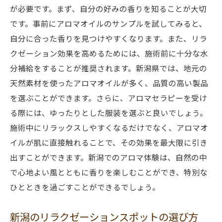
新潟の観光とアロマ体験を融合させる方法
が必要です。まず、自分の好みの香りを知ることが大切
自然からインスピレーションを受けたアロ
です。事前にアロマオイルのサンプルを試してみると、
マブレンド
自分に合った香りを見つけやすくなります。また、リラ
新潟の自然散策とアロマセラピーの一日プ
クゼーション効果を高めるためには、施術前に十分な水
ラン
分補給をすることが推奨されます。新潟県では、地元の
自然と融合した究極のリラクゼーション体
天然素材を使ったアロマオイルが多く、品質の高い製品
験
を選ぶことができます。さらに、アロマセラピーを受け
る際には、ゆったりとした服装を選ぶと良いでしょう。
アロマオイルとリラクゼーションの新潟県での
施術中にリラックスしやすくなるだけでなく、アロマオ
贅沢なひととき
イルが肌に直接触れることで、その効果を最大限に引き
新潟の人気アロマオイルの紹介
出すことができます。新潟でのアロマ体験は、自然の中
贅沢なアロマリラクゼーションを提供する
で心地よい風とともに香りを楽しむことができ、特別な
サロン
ひとときを過ごすことができるでしょう。
アロマオイルの選び方と使い方
アロマオイルを使ったセルフケアの方法
新潟のリラクゼーションスポットの選び方