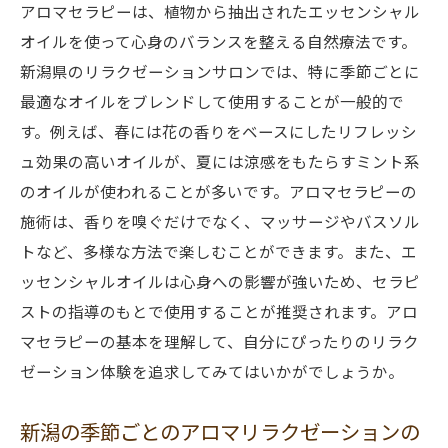
アロマセラピーは、植物から抽出されたエッセンシャル
セラピストから学ぶアロマリラクゼーショ
オイルを使って心身のバランスを整える自然療法です。
ンの秘訣
新潟県のリラクゼーションサロンでは、特に季節ごとに
心と体が癒される新潟のアロマリラクゼーショ
最適なオイルをブレンドして使用することが一般的で
ン旅
す。例えば、春には花の香りをベースにしたリフレッシ
新潟のリラクゼーション旅の計画方法
ュ効果の高いオイルが、夏には涼感をもたらすミント系
心身をリセットするためのアロマリラクゼ
のオイルが使われることが多いです。アロマセラピーの
ーション旅
施術は、香りを嗅ぐだけでなく、マッサージやバスソル
新潟のアロマリラクゼーション旅のメリッ
トなど、多様な方法で楽しむことができます。また、エ
ト
ッセンシャルオイルは心身への影響が強いため、セラピ
リラクゼーション旅で訪れるべき新潟のス
ストの指導のもとで使用することが推奨されます。アロ
ポット
マセラピーの基本を理解して、自分にぴったりのリラク
アロマとリラクゼーションの充実した旅程
ゼーション体験を追求してみてはいかがでしょうか。
リラクゼーション旅の効果を高めるための
新潟の季節ごとのアロマリラクゼーションの
ヒント