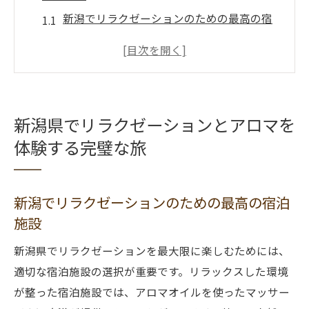
新潟でリラクゼーションのための最高の宿
泊施設
アロマ体験をさらに楽しむための準備
新潟のリラクゼーションスポットの選び方
アロマセラピーについて知っておくべきこ
新潟県でリラクゼーションとアロマを
と
体験する完璧な旅
新潟の季節ごとのアロマリラクゼーション
の楽しみ方
リラックスした旅を楽しむためのコツ
新潟でリラクゼーションのための最高の宿泊
施設
心身をリフレッシュする新潟のアロマリラクゼ
ーションスポット
新潟県でリラクゼーションを最大限に楽しむためには、
新潟市内のおすすめアロマリラクゼーショ
適切な宿泊施設の選択が重要です。リラックスした環境
ンスポット
が整った宿泊施設では、アロマオイルを使ったマッサー