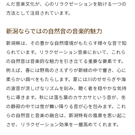
んだ音楽文化が、心のリラクゼーションを助ける一つの
新潟の音楽で心をリセットする方法
方法として注目されています。
地域の音楽が持つヒーリングパワー
リラクゼーション音楽による健康促進
新潟ならではの自然音の音楽的魅力
新潟の音楽が築くリラクセーションの新常
新潟県は、その豊かな自然環境がもたらす様々な音で知
識
られています。リラクゼーション音楽において、これら
音楽による健康的な生活の実現
の自然音は音楽的な魅力を引き立てる重要な要素です。
新潟の自然が生み出す究極のリラクゼーション
例えば、春には野鳥のさえずりが新緑の中で響き、心に
体験
柔らかい調べをもたらします。夏には川のせせらぎや海
自然が提供する究極のリラックス空間
の波音が涼しげなリズムを刻み、聴く者を穏やかな気持
ちに導きます。秋には落ち葉のカサカサという音が、冬
新潟の自然が音楽に与えるインスピレーシ
の静寂の中では雪が舞い降りる音が心を包みます。これ
ョン
らの自然音と音楽の融合は、新潟特有の風景を思い起こ
音楽を通じて感じる新潟の自然の力
させ、リラクゼーション効果を一層高めてくれます。
リーダーとしての音楽の役割