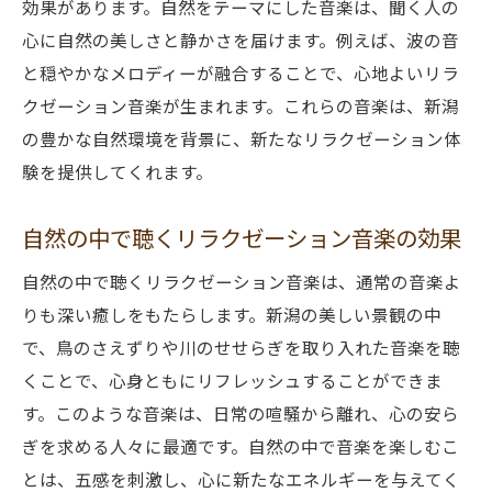
効果があります。自然をテーマにした音楽は、聞く人の
自然の息吹を感じる音楽の力
心に自然の美しさと静かさを届けます。例えば、波の音
新潟の海と山が織り成す音楽のハーモニー
と穏やかなメロディーが融合することで、心地よいリラ
地域の音風景を取り入れたリラクゼーショ
クゼーション音楽が生まれます。これらの音楽は、新潟
ン音楽
の豊かな自然環境を背景に、新たなリラクゼーション体
日常のストレスを解放する新潟のリラクゼーシ
験を提供してくれます。
ョン音楽
ストレス軽減に効くリラクゼーション音楽
自然の中で聴くリラクゼーション音楽の効果
の選び方
自然の中で聴くリラクゼーション音楽は、通常の音楽よ
新潟の自然が音楽に与える癒しの影響
りも深い癒しをもたらします。新潟の美しい景観の中
リラクゼーション音楽による心身のリフレ
で、鳥のさえずりや川のせせらぎを取り入れた音楽を聴
ッシュ方法
くことで、心身ともにリフレッシュすることができま
新潟の音楽で感じる心の安らぎ
す。このような音楽は、日常の喧騒から離れ、心の安ら
地域の音楽が持つストレス解放の力
ぎを求める人々に最適です。自然の中で音楽を楽しむこ
日常を癒す新潟の音楽セラピー
とは、五感を刺激し、心に新たなエネルギーを与えてく