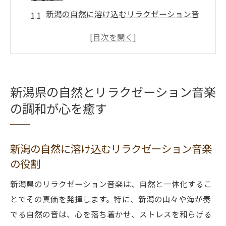
新潟の自然に溶け込むリラクゼーション音
楽の役割
自然の中で聴くリラクゼーション音楽の効
果
新潟の風景がもたらす音楽療法の可能性
新潟県の自然とリラクゼーション音楽
地域の音楽文化とリラクゼーションの融合
の調和が心を癒す
新潟ならではの自然音の音楽的魅力
リラクゼーション音楽が奏でる新潟の四季
新潟の自然に溶け込むリラクゼーション音楽
海風と山のせせらぎで感じる新潟のリラクゼー
の役割
ション体験
海風がもたらすリラクゼーションの効果
新潟県のリラクゼーション音楽は、自然と一体化するこ
山のせせらぎが心を癒す理由
とでその真価を発揮します。特に、新潟の山々や海が奏
新潟の自然音を活かした音楽体験
でる自然の音は、心を落ち着かせ、ストレスを和らげる