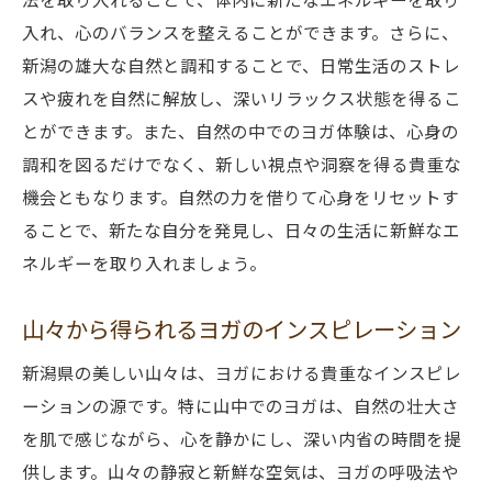
山の静寂がヨガセッションを豊かにする
入れ、心のバランスを整えることができます。さらに、
リラックス効果を高める自然環境の利用
新潟の雄大な自然と調和することで、日常生活のストレ
スや疲れを自然に解放し、深いリラックス状態を得るこ
山々が与えるヨガのリトリート体験
とができます。また、自然の中でのヨガ体験は、心身の
山間部で行うヨガの特別なひととき
調和を図るだけでなく、新しい視点や洞察を得る貴重な
自然の中で深めるリラクゼーション技術
機会ともなります。自然の力を借りて心身をリセットす
精神的な安定をもたらす山のヨガ
ることで、新たな自分を発見し、日々の生活に新鮮なエ
海岸線での深い呼吸が新潟のヨガ体験を豊かに
ネルギーを取り入れましょう。
する理由
海の音が呼吸法をサポートする
山々から得られるヨガのインスピレーション
海辺でのヨガがもたらす開放感
新潟県の美しい山々は、ヨガにおける貴重なインスピレ
潮風が心身をリフレッシュする
ーションの源です。特に山中でのヨガは、自然の壮大さ
海岸線でのヨガがもたらす心の静けさ
を肌で感じながら、心を静かにし、深い内省の時間を提
深い呼吸で得られるリラクゼーション
供します。山々の静寂と新鮮な空気は、ヨガの呼吸法や