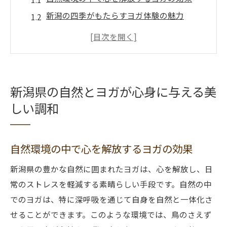
新潟の四季がもたらすヨガ体験の魅力
自然の力を借りた心身のリセット方法
山々から得られるヨガのインスピレーショ
ン
海辺でのヨガセッションが与える癒し
新潟県の自然とヨガが心身に与える美
自然と共鳴する深い呼吸法の実践
しい調和
四季の移ろいを感じながら新潟県で楽しむヨガ
の魅力
自然環境の中で心を解放するヨガの効果
春の桜とヨガで心を開放する
夏の涼風とともにヨガでリフレッシュ
新潟県の豊かな自然に囲まれたヨガは、心を解放し、日
秋の紅葉に囲まれて静寂を見つける
常のストレスを軽減する素晴らしい手段です。自然の中
でのヨガは、特に深呼吸を通じて自身を自然と一体化さ
冬の雪景色で心を落ち着かせるヨガ
せることができます。このような環境では、鳥のさえず
季節の変化がもたらすヨガの多様性