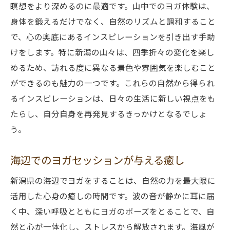
瞑想をより深めるのに最適です。山中でのヨガ体験は、
浜辺でのヨガが育む内なる平和
身体を鍛えるだけでなく、自然のリズムと調和すること
新潟県の自然に溶け込むヨガと筋トレで心身を
で、心の奥底にあるインスピレーションを引き出す手助
リフレッシュ
けをします。特に新潟の山々は、四季折々の変化を楽し
自然の中で心と体をリセットする方法
めるため、訪れる度に異なる景色や雰囲気を楽しむこと
ヨガと筋トレの両方で得られる爽快感
ができるのも魅力の一つです。これらの自然から得られ
新潟の自然が誘う癒しのフィットネス
るインスピレーションは、日々の生活に新しい視点をも
日常のストレスを和らげる自然の力
たらし、自分自身を再発見するきっかけとなるでしょ
新潟の自然がもたらすフィットネスの魅力
う。
心身の調和を目指す新たな健康法
海辺でのヨガセッションが与える癒し
新潟県の海辺でヨガをすることは、自然の力を最大限に
活用した心身の癒しの時間です。波の音が静かに耳に届
く中、深い呼吸とともにヨガのポーズをとることで、自
然と心が一体化し、ストレスから解放されます。海風が