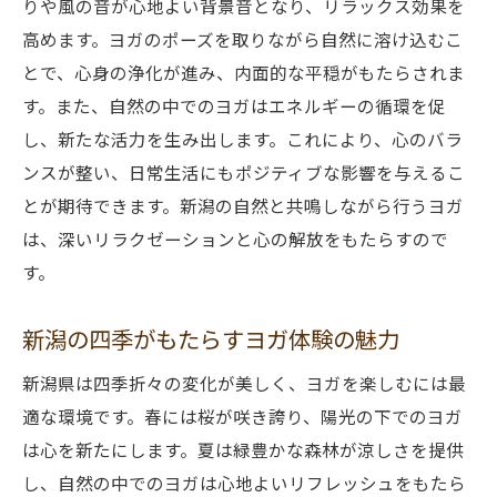
りや風の音が心地よい背景音となり、リラックス効果を
自然の美しさと共に行うヨガの価値
高めます。ヨガのポーズを取りながら自然に溶け込むこ
桜と紅葉に囲まれた新潟でのヨガ体験がもたら
とで、心身の浄化が進み、内面的な平穏がもたらされま
す静寂
す。また、自然の中でのヨガはエネルギーの循環を促
花々の香りに包まれたヨガの穏やかさ
し、新たな活力を生み出します。これにより、心のバラ
紅葉の中で自分自身を見つめ直す時間
ンスが整い、日常生活にもポジティブな影響を与えるこ
四季に応じたヨガセッションの工夫
とが期待できます。新潟の自然と共鳴しながら行うヨガ
は、深いリラクゼーションと心の解放をもたらすので
自然と一体化するヨガの呼吸法
す。
自然の静けさが心に与える影響
環境の変化に応じたヨガのアプローチ
新潟の四季がもたらすヨガ体験の魅力
筋トレとヨガで新潟の自然と一体化する新しい
新潟県は四季折々の変化が美しく、ヨガを楽しむには最
自分発見
適な環境です。春には桜が咲き誇り、陽光の下でのヨガ
筋力強化とヨガの組み合わせ効果
は心を新たにします。夏は緑豊かな森林が涼しさを提供
自然の中での筋トレがもたらす力強さ
し、自然の中でのヨガは心地よいリフレッシュをもたら