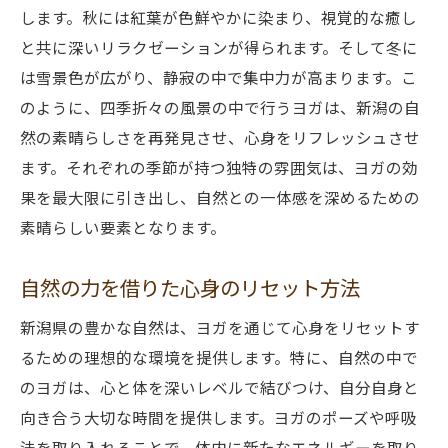
ヨガと筋トレのバランスが取れた生活
します。秋には紅葉が色鮮やかに染まり、視覚的な癒し
新潟の自然環境を活用したトレーニング
と共に深いリラクゼーションが得られます。そして冬に
両方を通じて得られる精神的な成長
は雪景色が広がり、静寂の中で集中力が高まります。こ
自然との調和を目指す新たなフィットネス
のように、四季折々の風景の中で行うヨガは、新潟の自
然の素晴らしさを再発見させ、心身をリフレッシュさせ
自然の力を借りた新潟県でのヨガと筋トレの相
ます。それぞれの季節が持つ独特の雰囲気は、ヨガの効
乗効果
果を最大限に引き出し、自然との一体感を深めるための
自然の力が引き出す身体の可能性
素晴らしい要素となります。
ヨガと筋トレがもたらす健康の向上
自然の中で心と体のバランスを取る
自然の力を借りた心身のリセット方法
新潟の風景と一緒に筋力向上を図る
新潟県の豊かな自然は、ヨガを通じて心身をリセットす
心身の調和を目指す自然派フィットネス
るための理想的な環境を提供します。特に、自然の中で
身体と心が一体化する瞬間を捉える
のヨガは、心と体を深いレベルで結びつけ、自分自身と
新潟の山々に抱かれてリラクゼーションを深め
向き合う大切な時間を提供します。ヨガのポーズや呼吸
るヨガ
法を取り入れることで、体内に新たなエネルギーを取り