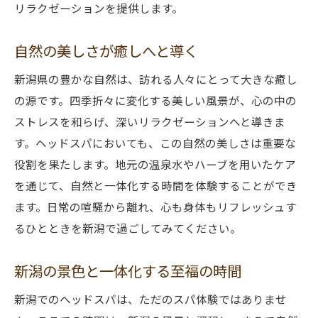
リラクゼーションを提供します。
タイム
新潟の自然と共に味わう極上リラクゼーション
自然の美しさが癒しへと導く
ヘッドスパ
自然との共生が導く癒しの時間
新潟県の豊かな自然は、訪れる人々にとって大きな癒し
の源です。四季折々に変化する美しい風景が、心の中の
新潟の自然美を感じる贅沢なひととき
ストレスを和らげ、深いリラクゼーションへと導きま
自然環境が創り出す心地よさ
す。ヘッドスパにおいても、この自然の美しさは重要な
新潟の自然と共に過ごす癒しの時間
役割を果たします。地元の温泉水やハーブを用いたケア
自然のエネルギーを感じる特別な体験
を通じて、自然と一体化する時間を体験することができ
新潟の自然が与える究極のリラクゼーショ
ます。日常の喧騒から離れ、心も身体もリフレッシュす
ン
るひとときを新潟で過ごしてみてください。
新潟の景色と一体化する至福の時間
新潟でのヘッドスパは、ただのスパ体験ではありませ