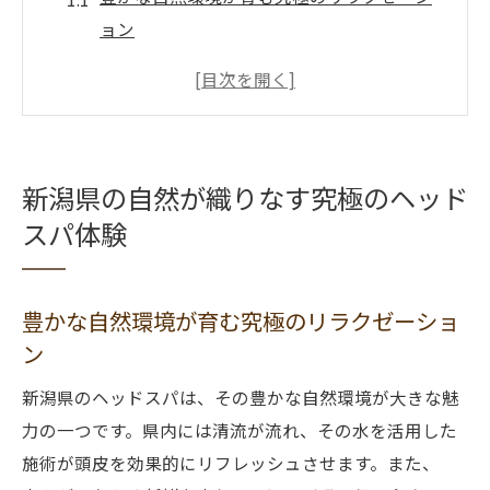
ョン
頭皮を癒す大自然のパワー
新潟県の自然と調和するヘッドスパ
特別な環境で感じる深い癒し
自然の美しさが癒しへと導く
新潟県の自然が織りなす究極のヘッド
新潟の景色と一体化する至福の時間
スパ体験
ミネラル豊富な温泉水で頭皮を癒す新潟のヘッ
ドスパ
豊かな自然環境が育む究極のリラクゼーショ
温泉水の秘めた力で頭皮を活性化
ン
ミネラルたっぷりのケアで健康な髪へ
新潟県ならではの温泉水の効能
新潟県のヘッドスパは、その豊かな自然環境が大きな魅
力の一つです。県内には清流が流れ、その水を活用した
地元の恵みを活かした贅沢な体験
施術が頭皮を効果的にリフレッシュさせます。また、
温泉水がもたらすリラクゼーション効果