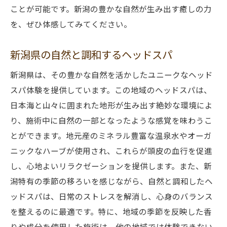
リフレッシュ効果抜群の贅沢ケア
ことが可能です。新潟の豊かな自然が生み出す癒しの力
ストレスを和らげる新潟の癒し空間
を、ぜひ体感してみてください。
心と体を解放する究極のリラックス
新潟県の自然と調和するヘッドスパ
新潟県でしか味わえない心地よさ
自然の恵みを活かした新潟の癒しのヘッドスパ
新潟県は、その豊かな自然を活かしたユニークなヘッド
自然の力を感じる特別なケア
スパ体験を提供しています。この地域のヘッドスパは、
地元の資源を活かした癒しの技術
日本海と山々に囲まれた地形が生み出す絶妙な環境によ
り、施術中に自然の一部となったような感覚を味わうこ
自然由来の成分がもたらす効果
とができます。地元産のミネラル豊富な温泉水やオーガ
新潟の自然が作り出す極上の癒し
ニックなハーブが使用され、これらが頭皮の血行を促進
自然の恵みを全身で感じる至福の時間
し、心地よいリラクゼーションを提供します。また、新
地域の特性を活かしたユニークな体験
潟特有の季節の移ろいを感じながら、自然と調和したヘ
新潟県の特別なヘッドスパで心と頭皮のストレ
ッドスパは、日常のストレスを解消し、心身のバランス
ス解消
を整えるのに最適です。特に、地域の季節を反映した香
心と頭皮を解放する特別なケア
りや成分を使用した施術は、他の地域では体験できない