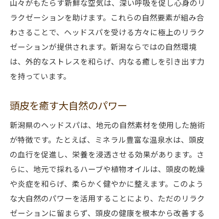
山々がもたらす新鮮な空気は、深い呼吸を促し心身のリ
新潟の温泉水が頭皮に与える恩恵
ラクゼーションを助けます。これらの自然要素が組み合
地元ハーブが香る新潟の贅沢なヘッドスパ
わさることで、ヘッドスパを受ける方々に極上のリラク
地元産ハーブで感じる香りの癒し
ゼーションが提供されます。新潟ならではの自然環境
オーガニックハーブによる特別なトリート
は、外的なストレスを和らげ、内なる癒しを引き出す力
メント
を持っています。
新潟のハーブを使ったナチュラルケア
頭皮を癒す大自然のパワー
自然派アロマが心に与える安らぎ
地元の植物がもたらす極上の香り
新潟県のヘッドスパは、地元の自然素材を使用した施術
新潟のハーブで心と頭皮をリフレッシュ
が特徴です。たとえば、ミネラル豊富な温泉水は、頭皮
の血行を促進し、栄養を浸透させる効果があります。さ
心と体をリフレッシュする新潟県のヘッドスパ
らに、地元で採れるハーブや植物オイルは、頭皮の乾燥
の魅力
や炎症を和らげ、柔らかく健やかに整えます。このよう
心身を蘇らせるリフレッシュタイム
な大自然のパワーを活用することにより、ただのリラク
新潟の特別なヘッドスパで日常を忘れる
ゼーションに留まらず、頭皮の健康を根本から改善する