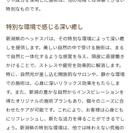
ストレスを吹き飛ばす新潟のヘッドスパ
特別なものです。
心身のバランスを整える癒しの時間
特別な環境で感じる深い癒し
頭皮の健康を促進する新潟の技術
特別な場所で味わうストレスフリーな時間
新潟県のヘッドスパは、その特別な環境によって深い癒
しを提供します。美しい自然の中で受ける施術は、まる
心地よさを追求した頭皮ケア
で自然と一体化するような感覚を与え、頭皮に直接働き
日本海の風を感じる新潟のヘッドスパでの至福
かけることで、ストレスや疲労を効果的に解消します。
の時間
特に、自然光が差し込む開放的なサロンや、静かな環境
日本海の風がもたらすリラックス効果
での施術は、心身に深いリラックス効果をもたらしま
静かな環境で感じる贅沢なひととき
す。また、新潟の豊かな自然からインスピレーションを
海の恵みを活かした特別な体験
得たオリジナルの施術プランもあり、個々のニーズに合
日本海に囲まれた新潟の癒し空間
わせたケアが可能です。これにより、お客様は心身とも
海風と共に味わうリラクゼーション
にリフレッシュし、新たな活力を得ることができるでし
ょう。新潟県の特別な環境は、他では味わえない究極の
新潟の美しい風景と共に過ごすリラックス