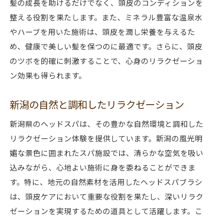
髪の成長を助けるだけでなく、頭皮のコンディションを
ション
整える役割を果たします。また、ミネラル豊富な温泉水
日々のストレスを解消新潟のヘッドスパ体験
やハーブを用いた施術は、頭皮を潤し栄養を与えるた
新潟でのヘッドスパが日常を癒す
め、健康で美しい髪を保つのに最適です。さらに、頭皮
ストレスフリーなひとときを新潟で
のツボを的確に刺激することで、心身のリラクゼーショ
新潟の静寂がもたらす心の安らぎ
ン効果も得られます。
新潟の環境が生むリラクゼーション
新潟の自然と調和したリラクゼーション
ヘッドスパで感じる究極の癒し
新潟の自然が日々の疲れを取り除く
新潟県のヘッドスパは、その豊かな自然環境と調和した
リラクゼーション体験を提供しています。新潟の風光明
プロフェッショナルな技術で極上の頭皮ケアを
媚な景色に囲まれたスパ施設では、清らかな空気を吸い
新潟の専門家による頭皮ケア
込みながら、心地よい施術に身を委ねることができま
ヘッドスパの技術が生む健康な頭皮
す。特に、地元の自然素材を活用したヘッドスパブラシ
プロの技術で深いリラクゼーションを
は、頭皮ケアにおいて重要な役割を果たし、深いリラク
新潟で体験する極上の施術
ゼーションを実現するための道具として活躍します。こ