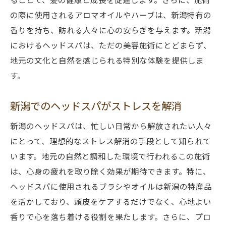
ブラシを使った特別な頭皮ケア
の際に使用されるアロマオイルやハーブは、新潟特有の
新潟のヘッドスパブラシで得られる効果
香りを持ち、訪れる人々に心の安らぎを与えます。新潟
頭皮の健康を守る新潟のブラシ
におけるヘッドスパは、ただの美容施術にとどまらず、
新潟県のヘッドスパで心と体をリフレッシュ
地元の文化と自然を感じられる特別な体験を提供しま
新潟の自然がもたらす心身の回復
す。
ヘッドスパで日々の疲れをリセット
新潟でのヘッドスパがストレスを解消
新潟で体験する究極のリラクゼーション
心と体を癒す新潟のヘッドスパ
新潟のヘッドスパは、忙しい日常から解放されたい人々
新潟の環境が心身を整える
にとって、理想的なストレス解消の手段として知られて
います。地元の自然と調和した環境で行われるこの施術
ヘッドスパで得る新たな活力
は、心身の疲れを取り除く効果が期待できます。特に、
新潟の清らかな環境でのヘッドスパの効果
ヘッドスパに使用されるブラシやオイルは新潟の特産品
新潟の空気がもたらす癒し効果
を活かしており、頭皮をケアするだけでなく、心地よい
自然に囲まれたスパでの体験
香りで心を落ち着ける役割を果たします。さらに、プロ
清らかな環境が生むリラックス効果