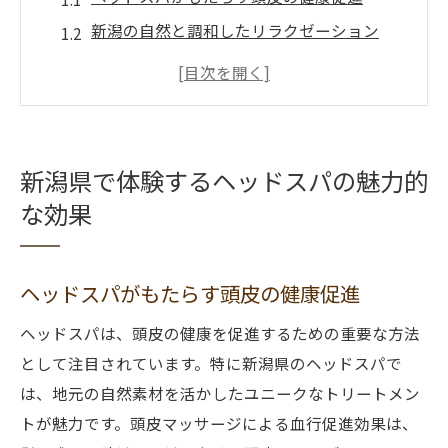
新潟の自然と調和したリラクゼーション
地元の魅力を活かした独自の施術
新潟でのヘッドスパがストレスを解消
頭皮ケアがもたらす心身のリフレッシュ
新潟のヘッドスパで得られる贅沢なひとと
新潟県で体験するヘッドスパの魅力的
き
な効果
地元の自然が生んだヘッドスパブラシの秘密
新潟の素材を活用した特別なブラシ
ヘッドスパがもたらす頭皮の健康促進
自然由来のブラシが与える効果
地元職人が手掛けるブラシの魅力
ヘッドスパは、頭皮の健康を促進するための重要な方法
として注目されています。特に新潟県のヘッドスパで
新潟の豊かな自然を感じるブラシ
は、地元の自然素材を活かしたユニークなトリートメン
ヘッドスパブラシの使い方と効果
トが魅力です。頭皮マッサージによる血行促進効果は、
新潟の自然素材がもたらす深いリラクゼー