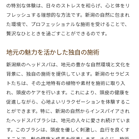
専門家による個別の頭皮ケア
の特別な体験は、日々のストレスを和らげ、心と体をリ
ヘッドスパで得られる心身のリフレッシュ
フレッシュする理想的な方法です。新潟の自然に包まれ
た環境で、プロフェッショナルな施術を受けることで、
新潟の静寂で味わう贅沢なヘッドスパ
贅沢なひとときを過ごすことができるのです。
自然に囲まれた静寂のスパ
新潟の静かな環境での贅沢な体験
地元の魅力を活かした独自の施術
静寂がもたらす心のリラックス
新潟県のヘッドスパは、地元の豊かな自然環境と文化を
新潟の自然が演出する静寂の時間
背景に、独自の施術を提供しています。新潟のセラピス
贅沢なひとときを静寂の中で
トたちは、その土地特有の植物や素材を施術に取り入
静寂の中で感じる究極のリラクゼーション
れ、頭皮のケアを行います。これにより、頭皮の健康を
頭皮の健康を促進する新潟のヘッドスパブラシ
促進しながら、心地よいリラクゼーションを体験するこ
ブラシがもたらす頭皮の活性化
とができます。特に、新潟の自然からインスパイアされ
新潟の自然素材で作られたブラシ
たヘッドスパブラシは、地元の人々に愛され続けていま
す。このブラシは、頭皮を優しく刺激し、血行を良くす
地元の技術が生む健康な頭皮
ることで、髪の健康と成長を促進します。さらに、施術