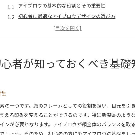
アイブロウの基本的な役割とその重要性
初心者に最適なアイブロウデザインの選び方
新潟県で人気のあるアイブロウスタイルとは
自分に合ったアイブロウカラーの見つけ方
アイブロウメイクの基本ツールとその使い方
新潟県でのアイブロウデザインに関する豆知識
初心者が知っておくべき基礎
アイブロウデザインの魅力とは？新潟県で始める一歩
アイブロウデザインで得られる自信の秘密
新潟県でアイブロウデザインを学ぶ利点
性
人気急上昇中のアイブロウアートの魅力とは
素の一つです。顔のフレームとしての役割を担い、目元を引
新潟県でのアイブロウデザインのトレンド情報
与える印象を変えることができるのです。特に新潟県のよう
初めてでも安心！新潟県で始めるアイブロウの一歩
インが必要となります。アイブロウが顔全体のバランスを取
アイブロウデザインを楽しむための心構え
でしょう。そのため、初心者の方にもアイブロウの基礎をし