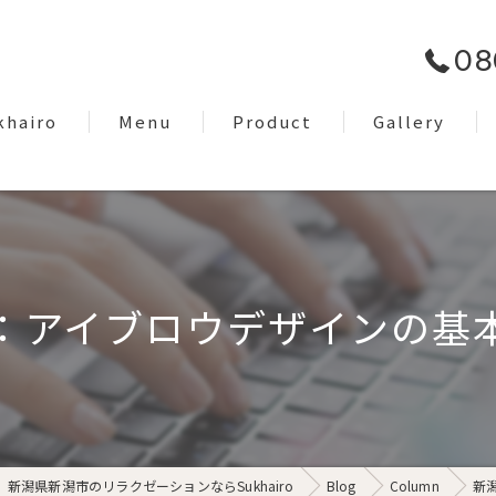
08
khairo
Menu
Product
Gallery
om
Facial Care
EyeBrow
Dry Head Spa
：アイブロウデザインの基
Body Care
Lymph Treatment
Night Only Relaxation
新潟県新潟市のリラクゼーションならSukhairo
Blog
Column
新