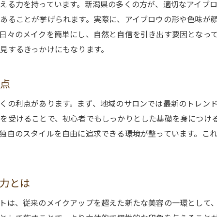
える力を持っています。新潟県の多くの方が、適切なアイブ
新潟県での口コミを活用したサロン探し
あることが挙げられます。実際に、アイブロウの形や色味が
訪問前に確認すべきサロンのポイント
日々のメイクを簡単にし、自然と自信を引き出す要因となっ
新潟県のアイブロウサロンの選び方ガイド
見するきっかけにもなります。
初めてでも安心できるサロンの見つけ方
利点
くの利点があります。まず、地域のサロンでは最新のトレン
を受けることで、初心者でもしっかりとした基礎を身につけ
独自のスタイルを自由に追求できる環境が整っています。こ
力とは
トは、従来のメイクアップを超えた新たな美容の一環として