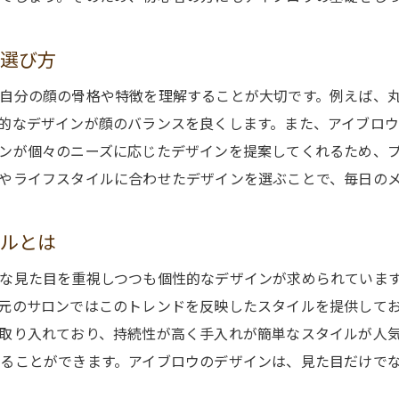
初心者におすすめの新潟県のアイブロウサロンガイド
新潟県の初心者向けアイブロウサロンの特徴
の選び方
安心して通える新潟県のサロン選びのポイント
自分の顔の骨格や特徴を理解することが大切です。例えば、
人気のサロンを選ぶ際のチェックリスト
的なデザインが顔のバランスを良くします。また、アイブロ
新潟県で評判のアイブロウアーティスト紹介
ンが個々のニーズに応じたデザインを提案してくれるため、
やライフスタイルに合わせたデザインを選ぶことで、毎日の
初めての施術におすすめの新潟県サロン
サロン訪問前に知っておきたいこと
イルとは
アイブロウデザインを新潟県で始めるメリットと注意点
新潟県でのアイブロウデザインの利点
な見た目を重視しつつも個性的なデザインが求められていま
注意すべき！初めてのサロン選びの落とし穴
元のサロンではこのトレンドを反映したスタイルを提供して
取り入れており、持続性が高く手入れが簡単なスタイルが人
健康的な眉毛を保つためのコツ
ることができます。アイブロウのデザインは、見た目だけで
新潟県でのアイブロウデザインにおける注意点
デザイン前に知っておきたいアレルギー情報