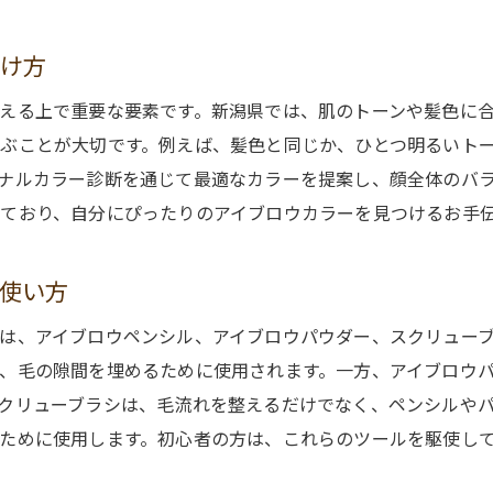
アイブロウデザインを楽しむための安全対策
つけ方
新潟県で理想のアイブロウを手に入れるためのステップ
える上で重要な要素です。新潟県では、肌のトーンや髪色に
理想のアイブロウをデザインするための準備
ぶことが大切です。例えば、髪色と同じか、ひとつ明るいト
新潟県の専門家が教える理想の形の見つけ方
ナルカラー診断を通じて最適なカラーを提案し、顔全体のバ
サロンでのカウンセリングの活用法
ており、自分にぴったりのアイブロウカラーを見つけるお手
新潟県でのアイブロウメイク体験の流れ
アイブロウメイク後のメンテナンス方法
使い方
満足度を高めるためのアフターケア
は、アイブロウペンシル、アイブロウパウダー、スクリューブ
初めてのアイブロウデザイン体験談：新潟県編
、毛の隙間を埋めるために使用されます。一方、アイブロウ
初心者の私がアイブロウデザインを選んだ理由
クリューブラシは、毛流れを整えるだけでなく、ペンシルや
新潟県のサロンでの初体験レポート
ために使用します。初心者の方は、これらのツールを駆使し
初めての施術で驚いたことと感想