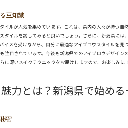
新潟県でのデザイン体験から学んだこと
初心者が抱えがちな不安とその解消法
する豆知識
理想のアイブロウを体験した感動の声
タイルが人気を集めています。これは、県内の人々が持つ自
新潟県のアイブロウ初心者が知っておくべき最新トレンド
スタイルを試してみると良いでしょう。さらに、新潟県には
新潟県で注目されているアイブロウトレンド
バイスを受けながら、自分に最適なアイブロウスタイルを見
今季の人気デザインとその特徴
も注目されています。今後も新潟県でのアイブロウデザイン
トレンドを取り入れた新潟県でのアイブロウスタイル
らに深いメイクテクニックをお届けしますので、お楽しみに
初心者でも取り入れやすいトレンド紹介
新潟県で話題のアイブロウメイクテクニック
の魅力とは？新潟県で始める
アイブロウデザインでトレンドを楽しむ方法
安心して通える新潟県のアイブロウサロンの選び方
信頼できる新潟県のサロンを選ぶ基準
の秘密
サロン選びで失敗しないためのアドバイス