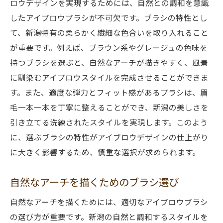
ロウデザインを実現するためには、自然との調和を意識
ン
したアイブロウブラシが不可欠です。ブラシの特性とし
調和のとれたスタイルを作るためのテクニ
て、新潟特有の柔らかく繊細な色合いを取り入れること
ック
が重要です。例えば、ブラウン系やグレージュの色味を
地域の風習にインスパイアされたアイブロ
持つブラシを選ぶと、自然なアーチが描きやすく、風景
ウデザイン
に馴染むアイブロウスタイルを完成させることができま
す。また、適度な弾力とフィット感があるブラシは、眉
文化的な背景を取り入れたスタイルの提案
毛一本一本を丁寧に整えることができ、新潟の美しさを
地元のアーティストが推奨するスタイル
引き立てる洗練されたスタイルを実現します。このよう
新潟らしさを表現するためのスタイル選び
に、選ぶブラシの特性がアイブロウデザインの仕上がり
自然なアーチを叶える新潟のアイブロウブラシ
に大きく影響するため、慎重な選択が求められます。
の秘密
アーチを自然に見せるブラシの形状
自然なアーチを描くためのブラシ選び
新潟で人気のアイブロウブラシの秘密
自然なアーチを描くためには、適切なアイブロウブラシ
プロが教えるナチュラルアーチの作り方
の選び方が重要です。新潟の自然と調和するスタイルを