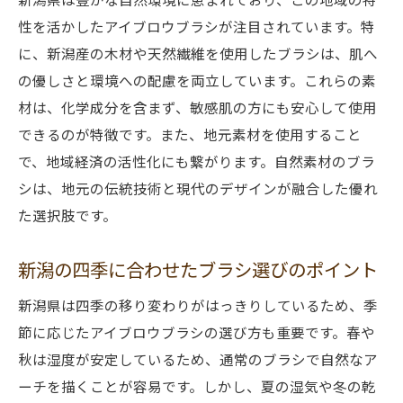
自然との調和を意識したデザインのポイン
性を活かしたアイブロウブラシが注目されています。特
ト
に、新潟産の木材や天然繊維を使用したブラシは、肌へ
新潟の自然美を引き出すデザインテクニッ
の優しさと環境への配慮を両立しています。これらの素
ク
材は、化学成分を含まず、敏感肌の方にも安心して使用
できるのが特徴です。また、地元素材を使用すること
地域の魅力を高めるアイブロウメイク
で、地域経済の活性化にも繋がります。自然素材のブラ
風景にマッチする自然体なデザイン
シは、地元の伝統技術と現代のデザインが融合した優れ
自然光を活かしたアイブロウの演出
た選択肢です。
新潟の美しさを際立たせるデザイン選び
新潟の風景に溶け込むアイブロウブラシの選び
新潟の四季に合わせたブラシ選びのポイント
方
新潟県は四季の移り変わりがはっきりしているため、季
風景にマッチする色や材質の選び方
節に応じたアイブロウブラシの選び方も重要です。春や
ブラシの形状が与える印象の違い
秋は湿度が安定しているため、通常のブラシで自然なア
新潟の景色を意識したブラシ選びのコツ
ーチを描くことが容易です。しかし、夏の湿気や冬の乾