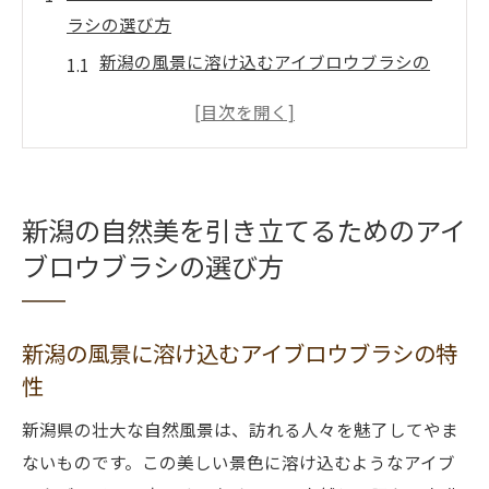
ラシの選び方
新潟の風景に溶け込むアイブロウブラシの
特性
自然なアーチを描くためのブラシ選び
地元素材を活かしたブラシの選択肢
新潟の四季に合わせたブラシ選びのポイン
新潟の自然美を引き立てるためのアイ
ト
ブロウブラシの選び方
プロがすすめる新潟で使いやすいアイブロ
ウブラシ
ブラシの選び方で差がつく新潟のアイブロ
新潟の風景に溶け込むアイブロウブラシの特
ウスタイル
性
地元の文化と調和するアイブロウスタイルを新
新潟県の壮大な自然風景は、訪れる人々を魅了してやま
潟で見つける
ないものです。この美しい景色に溶け込むようなアイブ
新潟の伝統美を反映するアイブロウデザイ