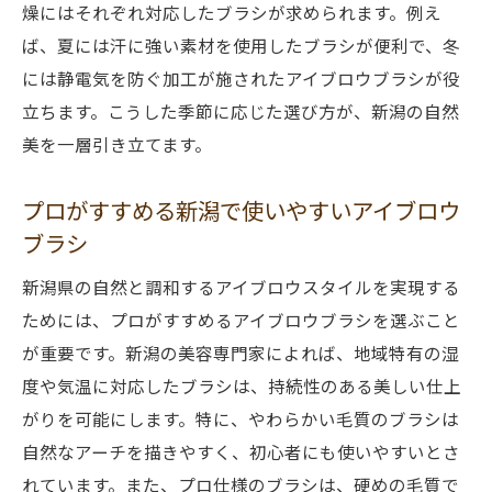
自然美を引き立てるブラシ素材の特徴
燥にはそれぞれ対応したブラシが求められます。例え
地域の特性を考慮したブラシの選択
ば、夏には汗に強い素材を使用したブラシが便利で、冬
には静電気を防ぐ加工が施されたアイブロウブラシが役
風景に溶け込むためのブラシ選びのヒント
立ちます。こうした季節に応じた選び方が、新潟の自然
地域の美を引き出す新潟流アイブロウのテクニ
美を一層引き立てます。
ック
新潟特有のテクニックで作る美しさ
プロがすすめる新潟で使いやすいアイブロウ
プロが教える地域に根ざしたスタイリング
ブラシ
地元の素材を活用したアートメイクの方法
新潟県の自然と調和するアイブロウスタイルを実現する
自然美を最大限に活用するテクニック
ためには、プロがすすめるアイブロウブラシを選ぶこと
新潟の四季に合わせたスタイリングの工夫
が重要です。新潟の美容専門家によれば、地域特有の湿
地域独自の美意識を反映したデザイン
度や気温に対応したブラシは、持続性のある美しい仕上
新潟の自然を楽しむためのアイブロウブラシの
がりを可能にします。特に、やわらかい毛質のブラシは
選定方法
自然なアーチを描きやすく、初心者にも使いやすいとさ
自然を意識したブラシ選定の基準
れています。また、プロ仕様のブラシは、硬めの毛質で