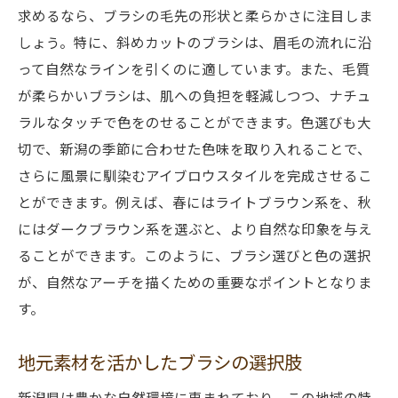
新潟の自然を意識したアーチデザイン
求めるなら、ブラシの毛先の形状と柔らかさに注目しま
ブラシの硬さが影響するアーチの美しさ
しょう。特に、斜めカットのブラシは、眉毛の流れに沿
新潟の風景に溶け込むアーチスタイルの秘
って自然なラインを引くのに適しています。また、毛質
訣
が柔らかいブラシは、肌への負担を軽減しつつ、ナチュ
ラルなタッチで色をのせることができます。色選びも大
新潟の四季を楽しむアイブロウスタイリングの
切で、新潟の季節に合わせた色味を取り入れることで、
ヒント
さらに風景に馴染むアイブロウスタイルを完成させるこ
季節ごとに変えるアイブロウの色選び
とができます。例えば、春にはライトブラウン系を、秋
四季折々のスタイル変化で楽しむ新潟
にはダークブラウン系を選ぶと、より自然な印象を与え
春の花をイメージしたアイブロウデザイン
ることができます。このように、ブラシ選びと色の選択
夏の陽射しに映える軽やかなスタイル
が、自然なアーチを描くための重要なポイントとなりま
秋の紅葉に合わせた深みのあるデザイン
す。
冬の雪景色に映えるクールなアイブロウ
地元素材を活かしたブラシの選択肢
自然美を活かした新潟風アイブロウデザインの
魅力
新潟県は豊かな自然環境に恵まれており、この地域の特