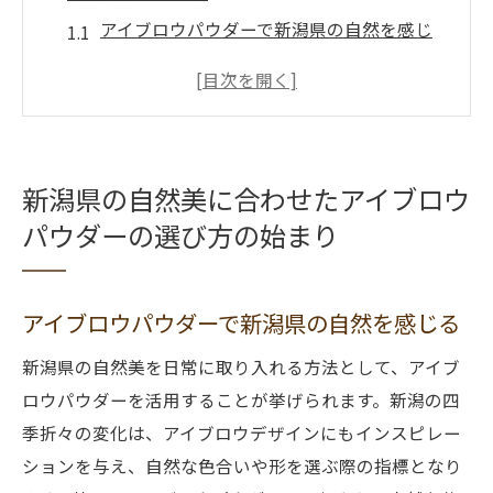
アイブロウパウダーで新潟県の自然を感じ
る
自然と調和するアイブロウデザインのポイ
ント
新潟の四季に合わせたアイブロウ選び
新潟県の自然美に合わせたアイブロウ
自然の色を取り入れたアイブロウパウダー
パウダーの選び方の始まり
地元の風景に合うアイブロウデザインとは
新潟の自然美を活かすコツ
アイブロウパウダーで新潟県の自然を感じる
アイブロウのナチュラルアーチで新潟の風景に
溶け込む秘訣
新潟県の自然美を日常に取り入れる方法として、アイブ
自然なアーチの効果と新潟の景観
ロウパウダーを活用することが挙げられます。新潟の四
アイブロウで表現する新潟の自然
季折々の変化は、アイブロウデザインにもインスピレー
新潟の風景に溶け込むアーチデザイン
ションを与え、自然な色合いや形を選ぶ際の指標となり