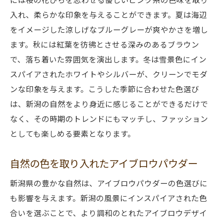
ト
入れ、柔らかな印象を与えることができます。夏は海辺
四季を感じるアイブロウデザインの魅力
をイメージした涼しげなブルーグレーが爽やかさを増し
新潟の四季に合わせた色味とデザイン
ます。秋には紅葉を彷彿とさせる深みのあるブラウン
自然美を活かす新潟のアイブロウデザインの新
で、落ち着いた雰囲気を演出します。冬は雪景色にイン
たな挑戦
スパイアされたホワイトやシルバーが、クリーンでモダ
新潟の自然からインスピレーションを得る
ンな印象を与えます。こうした季節に合わせた色選び
アイブロウデザインの未来と自然美の融合
は、新潟の自然をより身近に感じることができるだけで
なく、その時期のトレンドにもマッチし、ファッション
新技術で実現する自然美デザイン
としても楽しめる要素となります。
新潟の自然を活かした革新的デザイン
未来志向のアイブロウデザインの可能性
自然の色を取り入れたアイブロウパウダー
新潟の自然とアイブロウの新しいコラボレ
新潟県の豊かな自然は、アイブロウパウダーの色選びに
ーション
も影響を与えます。新潟の風景にインスパイアされた色
アイブロウパウダーで引き出す新潟の自然美と
合いを選ぶことで、より調和のとれたアイブロウデザイ
個性のバランス