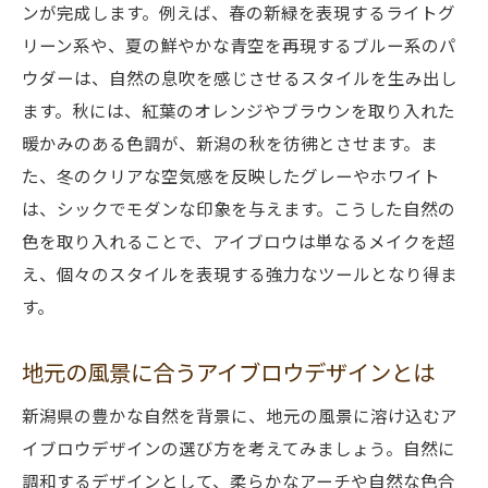
ンが完成します。例えば、春の新緑を表現するライトグ
自然美と個性を両立させるデザイン
リーン系や、夏の鮮やかな青空を再現するブルー系のパ
アイブロウパウダーで表現する個性
ウダーは、自然の息吹を感じさせるスタイルを生み出し
新潟の自然美を引き立てるバランスの秘訣
ます。秋には、紅葉のオレンジやブラウンを取り入れた
個性を活かしたナチュラルデザインの提案
暖かみのある色調が、新潟の秋を彷彿とさせます。ま
自然と個性の調和を目指すアイブロウ
た、冬のクリアな空気感を反映したグレーやホワイト
は、シックでモダンな印象を与えます。こうした自然の
新潟の自然を反映した個性的アイブロウ
色を取り入れることで、アイブロウは単なるメイクを超
新潟県のアイブロウパウダー選びであなたの魅
え、個々のスタイルを表現する強力なツールとなり得ま
力を最大限に引き出す方法
す。
地元の自然美を取り入れたパウダー選び
アイブロウパウダーであなたの魅力を引き
地元の風景に合うアイブロウデザインとは
立てる
新潟県の豊かな自然を背景に、地元の風景に溶け込むア
新潟の自然を感じるパウダー選びのコツ
イブロウデザインの選び方を考えてみましょう。自然に
魅力を最大限に引き出すためのアイブロウ
調和するデザインとして、柔らかなアーチや自然な色合