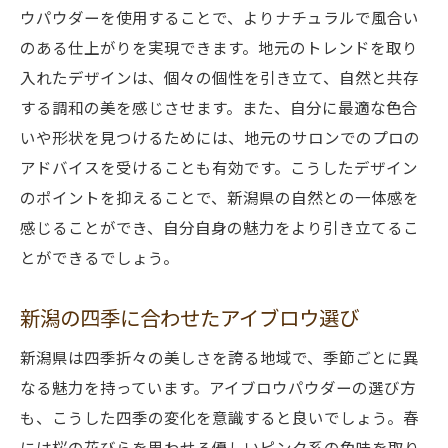
ウパウダーを使用することで、よりナチュラルで風合い
自然に溶け込む柔らかい色合いの効果
のある仕上がりを実現できます。地元のトレンドを取り
アイブロウパウダーの色合い選びのポイン
入れたデザインは、個々の個性を引き立て、自然と共存
ト
する調和の美を感じさせます。また、自分に最適な色合
新潟の四季に合わせた柔らかい色合い
いや形状を見つけるためには、地元のサロンでのプロの
自然とアイブロウカラーの調和
アドバイスを受けることも有効です。こうしたデザイン
柔らかさが引き立てる自然の美
のポイントを抑えることで、新潟県の自然との一体感を
新潟の風景に合う色合いの選択
感じることができ、自分自身の魅力をより引き立てるこ
とができるでしょう。
新潟の四季に合わせたアイブロウパウダーの選
び方
新潟の四季に合わせたアイブロウ選び
春夏秋冬のアイブロウカラーパレット
季節ごとのアイブロウデザイン提案
新潟県は四季折々の美しさを誇る地域で、季節ごとに異
なる魅力を持っています。アイブロウパウダーの選び方
四季折々の自然を反映したカラー選び
も、こうした四季の変化を意識すると良いでしょう。春
新潟の季節感とアイブロウのコーディネー
には桜の花びらを思わせる優しいピンク系の色味を取り