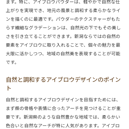
ます。特に、アイブロウパウダーは、軽やかで自然な仕
ナチュラルアーチの作り方ガイド
上がりを実現でき、地元の風景と調和する柔らかなライ
自然と調和するアーチの魅力
ンを描くのに最適です。パウダーのテクスチャーがもた
新潟県の自然美を引き立てるナチュラルア
らす繊細なグラデーションは、自然光の下でもその美し
ーチ
さを引き立てることができます。新潟ならではの自然の
新潟県でのアイブロウデザインが地元のトレン
要素をアイブロウに取り入れることで、個々の魅力を最
ドを取り入れる理由
大限に活かしつつ、地域の自然美を表現することが可能
トレンドと自然美の融合
です。
地元サロンでのトレンドデザイン
自然と調和するアイブロウデザインのポイン
新潟のトレンドカラーとアイブロウ
ト
地元文化とアイブロウデザインの関係
新潟県ならではのトレンドとその魅力
自然と調和するアイブロウデザインを目指すためには、
アイブロウで感じる新潟のトレンド
まず顔の骨格や表情に合ったアーチを見つけることが重
要です。新潟県のような自然豊かな地域では、柔らかい
柔らかい色合いのアイブロウパウダーがもたら
色合いと自然なアーチが特に人気があります。アイブロ
す新潟の自然との調和