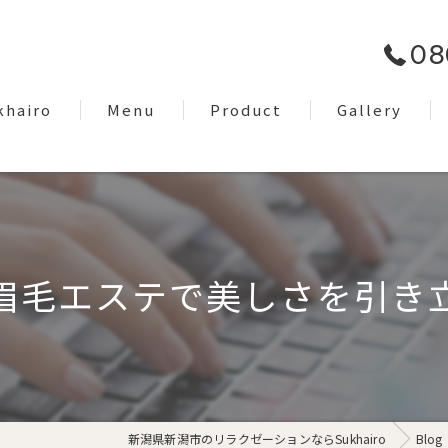
08
khairo
Menu
Product
Gallery
om
Facial Care
EyeBrow
Dry Head Spa
眉毛エステで美しさを引き
Body Care
Lymph Treatment
Night Only Relaxation
新潟県新潟市のリラクゼーションならSukhairo
Blog