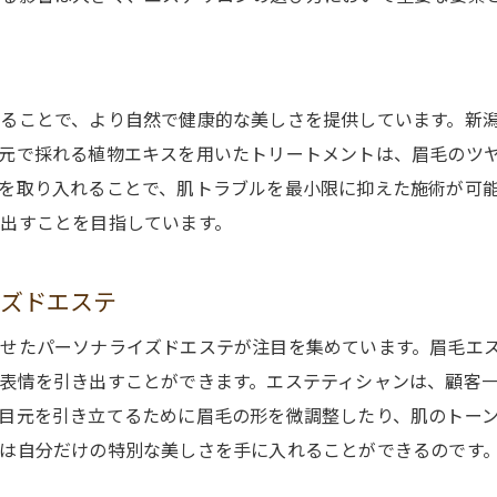
新潟の素材で美しくエステで得る眉毛の魅力
新潟産の自然素材を活用した眉毛エステ
さ
米と温泉水がもたらす眉毛トリートメントの効果
ることで、より自然で健康的な美しさを提供しています。新
地元の美容製品が眉毛に与える影響
元で採れる植物エキスを用いたトリートメントは、眉毛のツ
新潟のエステサロンが推奨する眉毛ケア方法
を取り入れることで、肌トラブルを最小限に抑えた施術が可
出すことを目指しています。
素材の力で眉毛に自信を持つために
エステで体感する新潟の自然の力
イズドエステ
エステ体験で変わる眉毛新潟ならではのアプローチ
エステ体験がもたらす眉毛の劇的な変化
せたパーソナライズドエステが注目を集めています。眉毛エ
新潟県のエステサロンが提供する個別アプローチ
表情を引き出すことができます。エステティシャンは、顧客
目元を引き立てるために眉毛の形を微調整したり、肌のトー
眉毛トリートメントの真価を知る
は自分だけの特別な美しさを手に入れることができるのです
施術前後の変化を楽しむエステ体験
新潟ならではの技術で眉毛を引き立てる