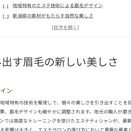
地域特有のエステ技術による眉毛デザイン
新潟県の素材がもたらす自然な美しさ
個々の顔立ちに合わせたパーソナライズドエステ
持続可能なビューティーケアと眉毛エステとの融合
新潟のエステサロンで体感する最新のトレンド
リラクゼーションとともに得られる眉毛の魅力
み出す眉毛の新しい美しさ
エステで叶える理想の眉毛ライン新潟県の魅力
理想の眉毛ラインを実現するためのステップ
新潟県のエステサロンが提供するカスタマイズ施術
ザイン
エステによる美しい眉毛の持続方法
地域特有の技術を駆使して、個々の美しさを引き出すことを
地域特有のトリートメントが導く眉毛美人
果、眉毛デザインも細やかに調整されます。地元の職人が磨
新潟のエステサロンでのプロのアドバイス
ンでは高度なトレーニングを受けたエステティシャンが、最
眉毛の形状改善におけるエステの役割
る影響は大きく、エステサロンの選び方において重要な要素