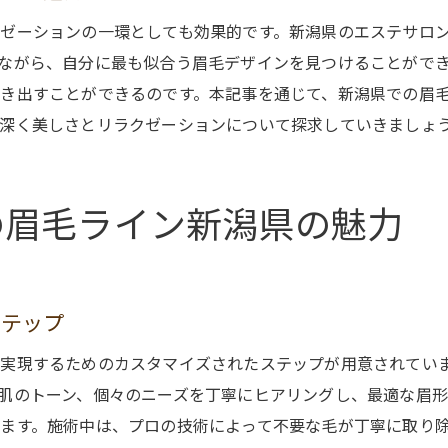
新潟のエステサロンが提案するリラクゼーション
ゼーションの一環としても効果的です。新潟県のエステサロ
日常生活を豊かにするエステの効能
ながら、自分に最も似合う眉毛デザインを見つけることがで
眉毛ケアがもたらす心の贅沢
き出すことができるのです。本記事を通じて、新潟県での眉
新潟の自然が育む眉毛エステの魅力を探る
深く美しさとリラクゼーションについて探求していきましょ
新潟の自然がもたらす眉毛エステの効果
エステで体感する自然の癒し
の眉毛ライン新潟県の魅力
地元素材を使ったエステが眉毛に与える影響
新潟ならではの自然を活かした眉毛エステ
自然の力で眉毛を美しく保つ方法
ステップ
エステを通じて感じる新潟の自然の力
エステで美を引き立てる新潟県の眉毛トリートメント
実現するためのカスタマイズされたステップが用意されてい
新潟県のエステサロンで受ける特別な眉毛トリートメ
肌のトーン、個々のニーズを丁寧にヒアリングし、最適な眉形
トリートメントがもたらす眉毛の美しさ
ます。施術中は、プロの技術によって不要な毛が丁寧に取り