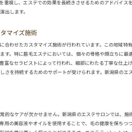
を重視し、エステでの効果を長続きさせるためのアドバイス
エステでのプロフェッショナルなトリートメント技術
演出します。
眉毛トリートメントの選び方とその効能
新潟のエステが提供する最新のトリートメント
スタマイズ施術
エステによる眉毛の持続的な美しさ
に合わせたカスタマイズ施術が行われています。この地域特
ます。特に眉毛エステにおいては、個々の骨格や顔立ちに最
豊富なセラピストによって行われ、細部にわたる丁寧な仕上
しさを持続するためのサポートが受けられます。新潟県のエ
日常的なケアが欠かせません。新潟県のエステサロンでは、施
専用の美容液やオイルを使用することで、毛の健康を保ちつ