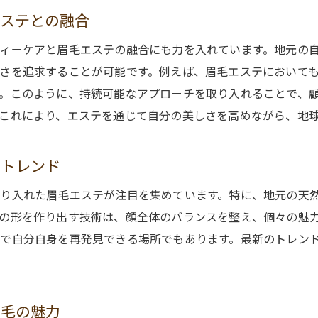
エステとの融合
エステがもたらす日常の贅沢
新潟県のエステが叶える眉毛の美しさの秘密
ィーケアと眉毛エステの融合にも力を入れています。地元の
さを追求することが可能です。例えば、眉毛エステにおいて
眉毛エステの質を高める新潟の技術
。このように、持続可能なアプローチを取り入れることで、
エステサロンが提供する特別な施術
これにより、エステを通じて自分の美しさを高めながら、地
新潟のエステサロンで体感する美の秘密
眉毛の美しさを引き出すためのエステ術
のトレンド
新潟の自然素材が助ける眉毛の美しさ
り入れた眉毛エステが注目を集めています。特に、地元の天
エステでのプロフェッショナルなケア
の形を作り出す技術は、顔全体のバランスを整え、個々の魅
エステで日常に贅沢を新潟県の眉毛ケア
で自分自身を再発見できる場所でもあります。最新のトレン
新潟県のエステサロンで感じる特別な時間
眉毛ケアを通じて日常に贅沢を取り入れる
エステでの贅沢をもっと身近に感じる方法
眉毛の魅力