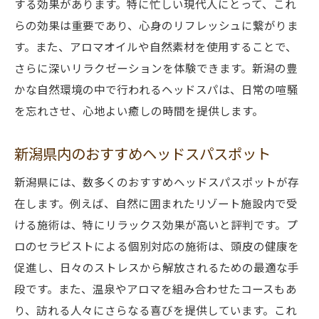
する効果があります。特に忙しい現代人にとって、これ
プロフェッショナルなセラピストによる極上ヘ
らの効果は重要であり、心身のリフレッシュに繋がりま
ッドスパ
す。また、アロマオイルや自然素材を使用することで、
専門技術が施す至福のひととき
さらに深いリラクゼーションを体験できます。新潟の豊
セラピストの技術力とリラクゼーション
かな自然環境の中で行われるヘッドスパは、日常の喧騒
プロフェッショナルによる個別対応の施術
を忘れさせ、心地よい癒しの時間を提供します。
セラピストの選び方とその重要性
新潟県内のおすすめヘッドスパスポット
極上の癒しを提供する施術内容
お客様に合わせたケアと満足度
新潟県には、数多くのおすすめヘッドスパスポットが存
在します。例えば、自然に囲まれたリゾート施設内で受
ストレス解消に最適な新潟のヘッドスパ体験
ける施術は、特にリラックス効果が高いと評判です。プ
日常からの解放を感じる瞬間
ロのセラピストによる個別対応の施術は、頭皮の健康を
ストレス社会におけるヘッドスパの役割
促進し、日々のストレスから解放されるための最適な手
新潟で体験する心のデトックス
段です。また、温泉やアロマを組み合わせたコースもあ
ストレスを和らげるための施術アプローチ
り、訪れる人々にさらなる喜びを提供しています。これ