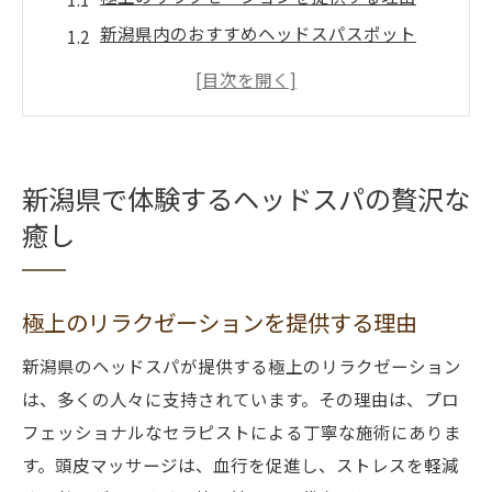
新潟県内のおすすめヘッドスパスポット
プロフェッショナルな環境での贅沢なひと
とき
心身の疲れを癒すヘッドスパの魅力
新潟の自然と共に感じる心地よさ
新潟県で体験するヘッドスパの贅沢な
ヘッドスパがもたらす贅沢なリフレッシュ
癒し
ヘッドスパで頭皮マッサージの効果を実感
頭皮ケアの重要性とその効果
極上のリラクゼーションを提供する理由
マッサージによる血行促進のメリット
新潟のヘッドスパで得られる健康効果
新潟県のヘッドスパが提供する極上のリラクゼーション
は、多くの人々に支持されています。その理由は、プロ
ストレス軽減に役立つ頭皮マッサージ
フェッショナルなセラピストによる丁寧な施術にありま
リラクゼーションと健康を両立させる施術
す。頭皮マッサージは、血行を促進し、ストレスを軽減
頭皮状態の改善方法とその効果