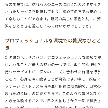
心身のバランスを整えるためのヘッドスパ
らの施設では、訪れる人のニーズに応じたカスタマイズ
新潟の自然と共にリラックスする方法
されたサービスを提供しており、初めての方でも安心し
て楽しむことができます。新潟の美しい景色と共に、贅
美しい自然に囲まれた新潟での特別なヘッドス
沢なひとときを過ごしてみてはいかがでしょうか。
パ
自然と調和した贅沢なヘッドスパ体験
プロフェッショナルな環境での贅沢なひとと
新潟の風景と共に味わうリラクゼーション
き
自然環境が心身に与える影響
新潟県のヘッドスパは、プロフェッショナルな環境で提
新潟の四季とヘッドスパの魅力
供されることが最大の魅力の一つです。専門的な技術を
美しい自然を取り入れた施術方法
持つセラピストが、個々のニーズに合わせた施術を行う
自然との一体感を感じるスペシャル施術
ことで、心身を深く癒すことが可能です。特に、頭皮マ
頭皮ケアとリラクゼーションを同時に楽しむ新
ッサージはストレス解消や血行促進に効果的で、日常の
潟のヘッドスパ
疲れを取り除くのに役立ちます。このような贅沢なひと
頭皮の健康を促進する施術内容
ときを体験することで、日々の忙しさから一瞬で解放さ
リラクゼーションと頭皮ケアの融合
れることができます。また、新潟県内の多くの施設で