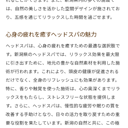
は、自然の美しさを活かした空間デザインが施されてお
日常の疲れを癒すトータルケア
り、五感を通じてリラックスした時間を過ごせます。
新潟のヘッドスパが提供する一石二鳥の癒
し
心身の疲れを癒すヘッドスパの魅力
施術後の頭皮と心の変化
ヘッドスパは、心身の疲れを癒すための最適な選択肢で
頭皮ケアの重要性とリラクゼーションの相
す。新潟県のヘッドスパでは、リラックス効果を最大限
乗効果
に引き出すために、地元の豊かな自然素材を利用した施
新潟県で心身をリフレッシュするヘッドスパの
術が行われます。これにより、頭皮の健康が促進される
魅力
だけでなく、全身のリフレッシュにも効果があります。
究極のリフレッシュを求める場所
特に、香りや触覚を使った施術は、心の奥深くまでリラ
頭皮マッサージと心のリセット
ックスをもたらし、ストレスフリーな状態を提供しま
新潟の魅力とヘッドスパの相乗効果
す。さらに、ヘッドスパは、慢性的な疲労や眠りの質を
リフレッシュのための個別対応施術
改善する手助けとなり、日々の活力を取り戻すための重
新潟の地域特性を生かしたヘッドスパ体験
要な役割を果たしています。新潟の自然と共に、この極