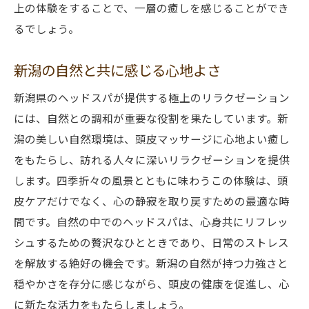
上の体験をすることで、一層の癒しを感じることができ
心身のバランスを整えるための選択
るでしょう。
癒しのひとときを提供する新潟の極上ヘッドス
パ
新潟の自然と共に感じる心地よさ
日常の喧騒から離れた贅沢な時間
新潟県のヘッドスパが提供する極上のリラクゼーション
新潟県内の極上スポットの紹介
には、自然との調和が重要な役割を果たしています。新
心身の癒しを提供する特別な施術
潟の美しい自然環境は、頭皮マッサージに心地よい癒し
リラクゼーションを追求した環境と施術
をもたらし、訪れる人々に深いリラクゼーションを提供
感覚を満たす究極のリラクゼーション
します。四季折々の風景とともに味わうこの体験は、頭
新潟で手に入れる極上の癒し
皮ケアだけでなく、心の静寂を取り戻すための最適な時
間です。自然の中でのヘッドスパは、心身共にリフレッ
シュするための贅沢なひとときであり、日常のストレス
を解放する絶好の機会です。新潟の自然が持つ力強さと
穏やかさを存分に感じながら、頭皮の健康を促進し、心
に新たな活力をもたらしましょう。