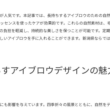
未来志向のトレンドを取り入れた眉
伝統と革新の調和を目指すアイブロウ
が人気です。本記事では、長持ちするアイブロウのための自
新旧が交差する独自の美しさ
ッセンスを使ったケアが効果的です。これらの自然素材は、
美しい眉を保つ新潟の文化と技術の結晶
の負担を軽減し、持続的な美しさを保つことが可能です。定
地域文化が育む眉の美しさ
しいアイブロウを手に入れることができます。新潟県ならで
新潟の文化遺産としてのアイブロウ
技術革新が生む新しい美の形
地元文化が支える眉のデザイン
らすアイブロウデザインの魅
地域特有の技術がもたらす長持ち眉
新潟の文化と技術の結晶を体感する
アイブロウ長持ちの鍵は新潟の自然と職人にあり
自然が支える眉の持続性
職人の技が生む耐久性
にも影響を与えています。四季折々の風景とともに、自然を