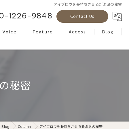
アイブロウを長持ちさせる新潟県の秘密
0-1226-9848
Contact Us
Voice
Feature
Access
Blog
Reviews
フェイシャル
Column
ボディケア
ヘッドスパ
の秘密
もみほぐし
ヨガ
Blog
Column
アイブロウを長持ちさせる新潟県の秘密