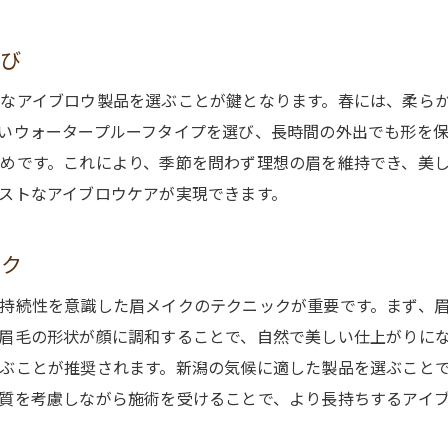
新潟ならではの美意識を反映した眉
選び
アイブロウデザインの寿命を延ばす新潟流アプローチ
なアイブロウ製品を選ぶことが鍵となります。春には、柔ら
持続性を高める新潟独自の眉ケア
いウォータープルーフタイプを選び、長時間の外出でも形を
新潟流眉メイクの持続力の秘密
めです。これにより、季節を問わず理想の眉を維持でき、美
長く愛されるデザインの工夫
ストなアイブロウケアが実現できます。
新潟の風土に適した眉メンテナンス法
変わらない美しさを保つアプローチ
ック
環境要因を考慮した眉デザインの持続
持続性を意識した眉メイクのテクニックが重要です。まず、
新潟県の伝統と最新トレンドが融合するアイブロウ
眉毛の形状が顔に調和することで、自然で美しい仕上がりに
伝統技術がもたらすモダンな眉デザイン
ぶことが推奨されます。新潟の気候に適した製品を選ぶこと
地元の歴史に根ざした最新トレンド
質を考慮しながら施術を受けることで、より長持ちするアイ
新潟の伝統文化と現代アートの融合