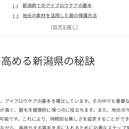
新潟県でのアイブロウケアの基本
地元の素材を活用した眉の保護方法
長持ちするアイブロウのための環境要因
新潟の気候に合ったアイブロウ製品選び
持続性を考慮した眉メイクのテクニック
自然派アイブロウケアの実践ガイド
を高める新潟県の秘訣
新潟県の自然がもたらすアイブロウデザインの魅力
新潟の自然を生かした眉アート
季節の移ろいとアイブロウの変化
自然との調和を考えた眉の色選び
、アイブロウケアの基本を確立しています。その中でも重要
新潟の景色にインスパイアされた眉デザイン
が高く、眉毛を健康的に保つのに役立ちます。また、地元の
地域独自の自然素材を活用した眉ケア
可能です。これにより、持続的な美しさを追求することがで
自然美を引き立てるアイブロウスタイル
ながら、長持ちする眉毛を手に入れるために必要なステップ