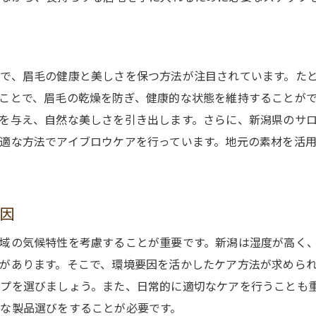
職人技が輝く新潟のアイブロウを長持ちさせる方法
熟練の技が生む耐久性のある眉
伝統技術と現代スタイルの融合
で、眉毛の健康と美しさを保つ方法が注目されています。た
職人の知恵で眉を守るコツ
ことで、眉毛の乾燥を防ぎ、健康的な状態を維持することが
長持ちする眉を作るための職人の秘訣
を与え、自然な美しさを引き出します。さらに、新潟県のサ
適な方法でアイブロウケアを行っています。地元の素材を活
アイブロウメンテナンスを支える職人技
新潟の職人技術がもたらす安心感
新潟独自のスタイルでアイブロウを最大限に引き出す
要因
地域性を活かしたアイブロウデザイン
新潟の風土に根ざした眉の特徴
域の気候特性を考慮することが重要です。新潟は湿度が高く
があります。そこで、環境要因を活かしたケア方法が求めら
地元のトレンドを取り入れたアイブロウ
プを選びましょう。また、日常的に適切なケアを行うことも
新潟スタイルの眉メイク技術
な製品選びをすることが必要です。
地域文化と融合した眉デザインの提案