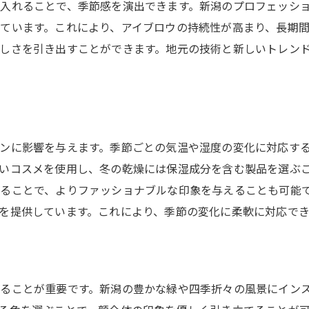
入れることで、季節感を演出できます。新潟のプロフェッシ
新潟の自然要素を取り入れたケア法
ています。これにより、アイブロウの持続性が高まり、長期
地域の技術が叶える理想の眉
しさを引き出すことができます。地元の技術と新しいトレン
自然と技術の調和が生む美しさ
職人と自然が織り成す耐久性の秘密
ンに影響を与えます。季節ごとの気温や湿度の変化に対応す
いコスメを使用し、冬の乾燥には保湿成分を含む製品を選ぶ
ることで、よりファッショナブルな印象を与えることも可能
を提供しています。これにより、季節の変化に柔軟に対応で
ることが重要です。新潟の豊かな緑や四季折々の風景にイン