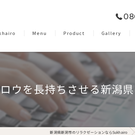
08
khairo
Menu
Product
Gallery
om
Facial Care
EyeBrow
Dry Head Spa
ブロウを長持ちさせる新潟県
Body Care
Lymph Treatment
Night Only Relaxation
新潟県新潟市のリラクゼーションならSukhairo