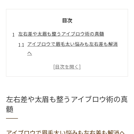
目次
左右差や太眉も整うアイブロウ術の真髄
アイブロウで眉毛太い悩みも左右差も解消
へ
眉毛のバランス整えるための基本アイブロ
ウ術
新潟県のアイブロウ事情と左右差対策のポ
イント
左右差や太眉も整うアイブロウ術の真
太眉と左右差を生かすアイブロウの魅力と
髄
は
アイブロウで理想のバランスをつくるコツ
アイブロウで叶える理想の眉バランス調整法
アイブロウで眉毛太い悩みも左右差も解消へ