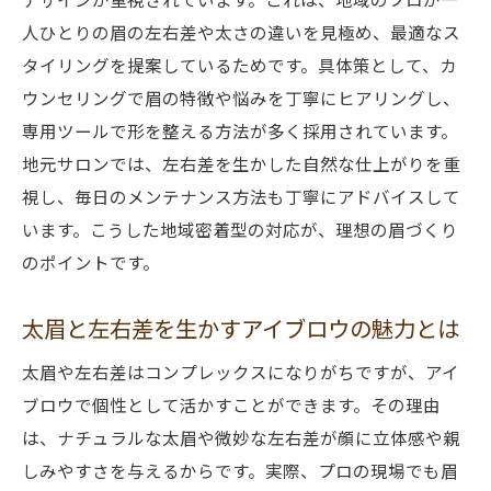
アイブロウによる左右差と太眉改善の体験
人ひとりの眉の左右差や太さの違いを見極め、最適なス
例
タイリングを提案しているためです。具体策として、カ
新潟県で人気のアイブロウケアサロン体験
ウンセリングで眉の特徴や悩みを丁寧にヒアリングし、
記
専用ツールで形を整える方法が多く採用されています。
眉毛太い悩みも解消するアイブロウ体験談
地元サロンでは、左右差を生かした自然な仕上がりを重
左右差を整える新潟県のアイブロウサービ
視し、毎日のメンテナンス方法も丁寧にアドバイスして
ス
います。こうした地域密着型の対応が、理想の眉づくり
実際に効果を感じたアイブロウケアの感想
のポイントです。
自分に合う眉毛バランスを探るためのヒント
太眉と左右差を生かすアイブロウの魅力とは
アイブロウで見つける最適な眉毛バランス
左右差や太眉も活かすアイブロウの選び方
太眉や左右差はコンプレックスになりがちですが、アイ
ブロウで個性として活かすことができます。その理由
新潟県で自分に合うアイブロウ探しのヒン
は、ナチュラルな太眉や微妙な左右差が顔に立体感や親
ト
しみやすさを与えるからです。実際、プロの現場でも眉
バランス重視の眉毛ケアに最適なアイブロ