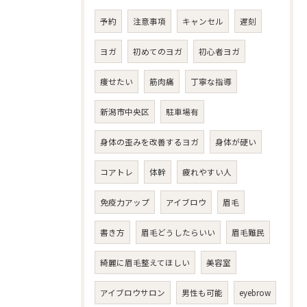
予約
注意事項
キャンセル
遅刻
ヨガ
初めてのヨガ
初心者ヨガ
痩せたい
筋肉痛
丁寧な指導
新潟市中央区
駐車場有
身体の歪みを改善するヨガ
身体が硬い
コアトレ
体幹
疲れやすい人
免疫力アップ
アイブロウ
眉毛
書き方
眉毛どうしたらいい
眉毛難民
綺麗に眉毛整えてほしい
美容室
アイブロウサロン
男性も可能
eyebrow