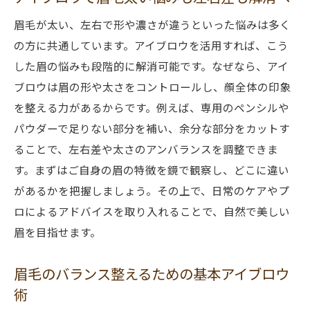
アイブロウで左右差・太眉を自然に整える
眉毛が太い、左右で形や濃さが違うといった悩みは多く
方法
の方に共通しています。アイブロウを活用すれば、こう
眉毛バランスを保つためのアイブロウ選び
した眉の悩みも段階的に解消可能です。なぜなら、アイ
方
ブロウは眉の形や太さをコントロールし、顔全体の印象
新潟県で理想眉毛を目指すバランス調整術
を整える力があるからです。例えば、専用のペンシルや
太い眉毛もアイブロウで美しく魅せるポイ
パウダーで足りない部分を補い、余分な部分をカットす
ント
ることで、左右差や太さのアンバランスを調整できま
す。まずはご自身の眉の特徴を鏡で観察し、どこに違い
左右差と太さ調整が叶うアイブロウ活用法
があるかを把握しましょう。その上で、日常のケアやプ
眉毛の左右差が気になる方必見の整え方
ロによるアドバイスを取り入れることで、自然で美しい
アイブロウで眉毛左右差を自然に補正する
眉を目指せます。
方法
太眉の左右バランスを整えるアイブロウテ
眉毛のバランス整えるための基本アイブロウ
クニック
術
新潟県で支持される左右差解消のアイブロ