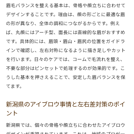
眉毛バランスを整える基本は、骨格や顔立ちに合わせて
ウ術
デザインすることです。理由は、顔の形ごとに最適な眉
眉毛左右差の悩みに効くアイブロウの活用
の形が異なり、全体の調和につながるからです。例え
法
ば、丸顔にはアーチ型、面長には直線的な眉がおすすめ
アイブロウで実現する左右差の少ない眉毛
です。具体的には、眉頭・眉山・眉尻の位置をガイドラ
作り
インで確認し、左右対称になるように描き足しやカット
太い眉毛でも自然に仕上げるバランスのコツ
を行います。日々のケアでは、コームで毛流れを整え、
太眉をアイブロウでバランス良く仕上げる
不要な部分はピンセットで処理するのが効果的です。こ
秘訣
うした基本を押さえることで、安定した眉バランスを保
左右差が目立たない太眉メイクのポイント
てます。
新潟県で話題の太眉アイブロウテクニック
新潟県のアイブロウ事情と左右差対策のポイ
太い眉毛に最適なアイブロウの使い方とは
ント
自然な仕上がり叶える太眉バランス調整法
新潟県では、個々の骨格や顔立ちに合わせたアイブロウ
新潟県で注目のアイブロウケア体験談
デザインが重視されています。これは、地域のプロが一