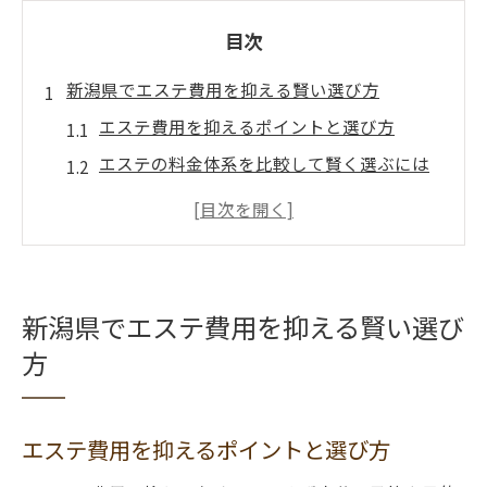
目次
新潟県でエステ費用を抑える賢い選び方
エステ費用を抑えるポイントと選び方
エステの料金体系を比較して賢く選ぶには
初回体験を活用した費用節約術のコツ
エステ費用と口コミ活用で失敗しない方法
目的別エステ選びで費用対効果を高める工
夫
新潟県でエステ費用を抑える賢い選び
エステ通いの頻度と費用対効果を検証
方
エステに通う理想の頻度と費用の関係性
エステ費用対効果を高める通い方の工夫
エステ費用を抑えるポイントと選び方
月に何回通うと成果が出るのかを解説