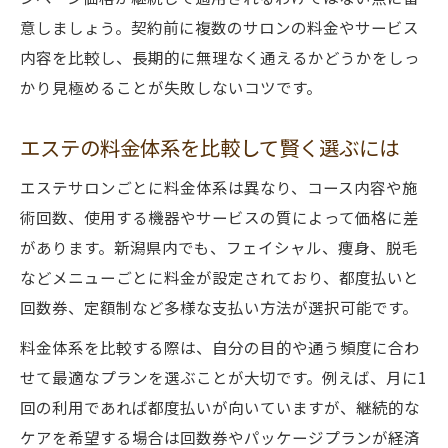
意しましょう。契約前に複数のサロンの料金やサービス
エステ料金が高い理由と納得の対策ポイント
内容を比較し、長期的に無理なく通えるかどうかをしっ
エステ料金が高い理由と費用の内訳とは
かり見極めることが失敗しないコツです。
高額エステ費用の背景と見極める基準
エステ費用を納得して支払うための判断軸
エステの料金体系を比較して賢く選ぶには
エステ料金の納得感を高めるチェック方法
エステサロンごとに料金体系は異なり、コース内容や施
無駄な費用を抑えるための選択ポイント
術回数、使用する機器やサービスの質によって価格に差
費用面で後悔しないエステ選びの秘訣
があります。新潟県内でも、フェイシャル、痩身、脱毛
エステ費用で後悔しないサロン選びの極意
などメニューごとに料金が設定されており、都度払いと
費用と効果を見極めるエステ選びのコツ
回数券、定額制など多様な支払い方法が選択可能です。
費用トラブルを防ぐエステサロンの選定法
料金体系を比較する際は、自分の目的や通う頻度に合わ
エステ費用の詳細確認で後悔を防ぐ方法
せて最適なプランを選ぶことが大切です。例えば、月に1
口コミを活かした費用満足度の高い選び方
回の利用であれば都度払いが向いていますが、継続的な
ケアを希望する場合は回数券やパッケージプランが経済