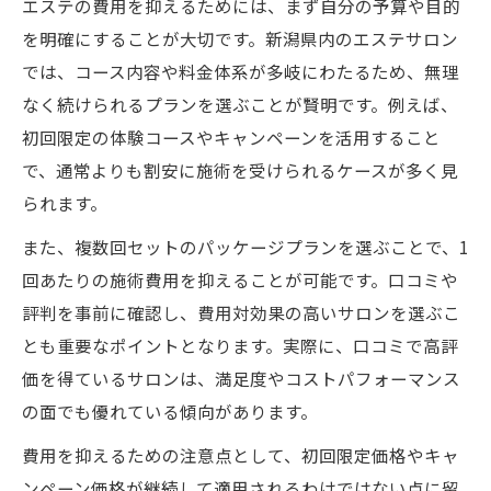
エステ費用と施術回数のバランスを考える
エステの費用を抑えるためには、まず自分の予算や目的
を明確にすることが大切です。新潟県内のエステサロン
エステ費用を抑えつつ頻度を維持する方法
では、コース内容や料金体系が多岐にわたるため、無理
お得なエステ体験を新潟県で叶える方法
なく続けられるプランを選ぶことが賢明です。例えば、
エステ体験で費用を抑えるコツと活用法
初回限定の体験コースやキャンペーンを活用すること
キャンペーン利用でお得にエステ体験を
で、通常よりも割安に施術を受けられるケースが多く見
エステ体験コースの賢い選び方とは
られます。
費用を抑えつつ満足度を高める体験方法
また、複数回セットのパッケージプランを選ぶことで、1
エステ体験で失敗しないための注意点
回あたりの施術費用を抑えることが可能です。口コミや
理想の美しさを守るためのエステ費用活用術
評判を事前に確認し、費用対効果の高いサロンを選ぶこ
エステ費用を賢く使って美しさを維持する
とも重要なポイントとなります。実際に、口コミで高評
目的別エステ費用配分の考え方とコツ
価を得ているサロンは、満足度やコストパフォーマンス
の面でも優れている傾向があります。
エステの施術ごとの費用を比較し選ぶ方法
予算内で理想のエステ効果を得る秘訣
費用を抑えるための注意点として、初回限定価格やキャ
ンペーン価格が継続して適用されるわけではない点に留
エステ費用を無駄なく使うための計画術