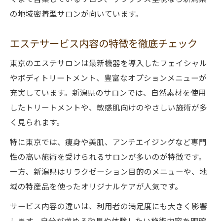
の地域密着型サロンが向いています。
リラックスを求める方へ地方エステの魅力
エステでリラクゼーションを得るコツとは
エステサービス内容の特徴を徹底チェック
地方エステならではの癒しサービスを紹介
東京のエステサロンは最新機器を導入したフェイシャル
エステで叶える心身のリフレッシュ体験
やボディトリートメント、豊富なオプションメニューが
都会と地方のリラックスメニューの違い
充実しています。新潟県のサロンでは、自然素材を使用
ストレス解消に役立つエステ活用例
したトリートメントや、敏感肌向けのやさしい施術が多
エステ利用で後悔しないための賢い選択
く見られます。
後悔しないエステ選びの判断基準とは
特に東京では、痩身や美肌、アンチエイジングなど専門
エステの口コミやレビュー活用法を解説
性の高い施術を受けられるサロンが多いのが特徴です。
体験談から学ぶ失敗しないサロンの見極め
一方、新潟県はリラクゼーション目的のメニューや、地
方
域の特産品を使ったオリジナルケアが人気です。
エステ利用前に知っておくべき確認ポイン
サービス内容の違いは、利用者の満足度にも大きく影響
ト
します。自分が求める効果や体験したい施術内容を明確