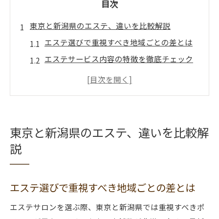
目次
東京と新潟県のエステ、違いを比較解説
エステ選びで重視すべき地域ごとの差とは
エステサービス内容の特徴を徹底チェック
口コミでわかる東京と新潟県の評判比較
エステの営業時間や通いやすさの違いに注
目
新潟県と東京の料金相場をわかりやすく比
東京と新潟県のエステ、違いを比較解
較
説
エステで理想の美を叶える地域別ポイント
東京と新潟県のエステ施術内容を分析
エステ選びで重視すべき地域ごとの差とは
理想の美肌作りに役立つエステ活用法
地域ごとに異なるエステサービスの魅力
エステサロンを選ぶ際、東京と新潟県では重視すべきポ