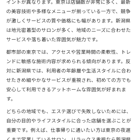
エステ選びで知っておきたい美容トレンド
イントが異なります。東京は店舗数が非常に多く、最新
の美容技術や多様なメニューが揃っている一方で、競争
エステ通いで得られる美の変化とは何か
が激しくサービスの質や価格にも幅があります。新潟県
肌質改善なら東京と新潟県どちらが最適か
は地元密着型のサロンが多く、地域のニーズに合わせた
エステによる肌質改善の基礎知識を解説
サービスや落ち着いた雰囲気が魅力です。
東京のエステと新潟県の肌質対応力の違い
都市部の東京では、アクセスや営業時間の柔軟性、トレ
敏感肌でも安心できるエステの選び方
ンドに敏感な施術内容が求められる傾向があります。反
口コミで評判のエステ施術内容を比較
対に新潟県では、利用者の年齢層や生活スタイルに合わ
エステ利用者の肌変化とその実感を紹介
せたきめ細やかなサービスが重視され、初めての方でも
料金も含めたエステ選びの新提案
安心して利用できるアットホームな雰囲気が好まれま
エステ料金比較でコスパを最大限追求する
す。
お得なエステプランの見分け方と注意点
どちらの地域でも、エステ選びで失敗しないためには、
初回限定や体験料金の活用法を解説
自分の目的やライフスタイルに合った店舗を選ぶことが
エステの料金体系はどこで差が出るのか
重要です。例えば、仕事帰りに通いたい方は東京の夜遅
くまで営業しているサロン、リラックス重視なら新潟県
長期的に通うなら知っておきたい費用管理