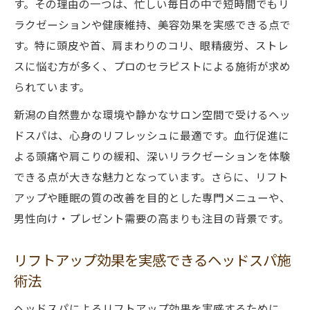
す。その理由の一つは、忙しい毎日の中で短時間でもリ
安心して受けられるヘッドスパの見極め方
ラクゼーションや健康維持、美容効果を実感できる点で
慢性的な頭痛にヘッドスパがもたらす変化
す。特に頭皮や首、肩まわりのコリ、眼精疲労、ストレ
スに悩む方が多く、プロのセラピストによる施術が求め
ヘッドスパでリフレッシュする頭皮ケア法
られています。
睡眠の質向上へヘッドスパを活用する方法
新潟の自然豊かな環境や静かなサロン空間で受けるヘッ
ヘッドスパで睡眠の質が高まるメカニズム
ドスパは、心身のリフレッシュに最適です。血行促進に
質の良い眠りを導くヘッドスパのリラック
よる頭痛や肩こりの緩和、深いリラクゼーションを体験
ス効果
できる点が大きな魅力となっています。さらに、リフト
睡眠不足解消に役立つヘッドスパ体験のす
アップや睡眠の質の改善を目的とした専門メニューや、
すめ
男性向け・プレゼント需要の高まりも注目の背景です。
新潟県で受けられる快眠サポートのヘッド
スパ
リフトアップ効果を実感できるヘッドスパ施
ヘッドスパ施術中の眠りの深さを体感する
術法
コツ
ヘッドスパによるリフトアップ効果を実感するために