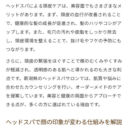
ヘッドスパによる頭皮ケアは、美容面でもさまざまなメ
ヘッドスパでストレス軽減と快眠を目指す
リットがあります。まず、頭皮の血行が改善されること
方法
で、健康的な髪の成長が促進され、髪のハリやコシがア
新潟県で支持されるヘッドスパの癒やし力
ップします。また、毛穴の汚れや皮脂をしっかり除去
睡眠や頭痛改善を目指す方へのアドバイス
し、頭皮環境を整えることで、抜け毛やフケの予防にも
ヘッドスパで睡眠と頭痛を同時に改善する
つながります。
方法
さらに、頭皮の緊張をほぐすことで顔のむくみやくすみ
生活習慣とヘッドスパの組み合わせで得ら
が軽減され、透明感のある肌へと導かれるのも大きな利
れる効果
点です。新潟県のヘッドスパサロンでは、肌質や悩みに
施術頻度と継続がもたらす睡眠の質向上
合わせたカウンセリングを行い、オーダーメイドのケア
頭痛や不眠に悩む方が選ぶべきヘッドスパ
を提案しています。美容と健康の両面からアプローチで
安全で信頼できるヘッドスパを選ぶポイン
きる点が、多くの方に選ばれている理由です。
ト
ヘッドスパで顔の印象が変わる仕組みを解説