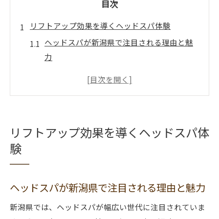
目次
リフトアップ効果を導くヘッドスパ体験
ヘッドスパが新潟県で注目される理由と魅
力
リフトアップ効果を実感できるヘッドスパ
施術法
頭皮ケアとヘッドスパで得られる美容効果
ヘッドスパで顔の印象が変わる仕組みを解
リフトアップ効果を導くヘッドスパ体
説
験
リフトアップ体験談から見るヘッドスパの
効果
頭痛緩和に役立つ施術の選び方
ヘッドスパが新潟県で注目される理由と魅力
頭痛に効果的なヘッドスパ施術のポイント
新潟県では、ヘッドスパが幅広い世代に注目されていま
ヘッドスパで頭痛が軽減する理由を知る