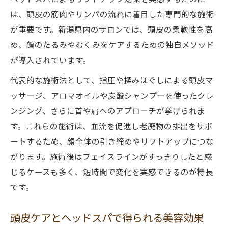
頭皮ケアが美容と健康に与える影響とは
は、頭皮の筋肉やリンパの流れに着目した専門的な施術
ヘッドスパによる頭皮ケアで若々しさを保
が重要です。新潟県内のサロンでは、頭皮の柔軟性を高
つ秘訣
め、顔のたるみやむくみをケアするための独自メソッド
頭皮環境が美容やリフトアップに及ぼす影
が導入されています。
響
代表的な施術法として、指圧や揉みほぐしによる頭皮マ
健康維持に役立つヘッドスパの頭皮ケア習
ッサージ、アロマオイルや炭酸シャンプーを使ったクレ
慣
ンジング、さらに首や肩へのアプローチが挙げられま
ヘッドスパと頭皮マッサージの違いと効果
す。これらの施術は、血流を促進し老廃物の排出をサポ
ヘッドスパで感じる頭皮の変化とその理由
ートするため、顔全体の引き締めやリフトアップにつな
リラクゼーションで心身の疲れにアプローチ
がります。施術後はフェイスラインがすっきりしたと感
ヘッドスパが叶えるリラクゼーション体験
じるケースも多く、短時間で変化を実感できるのが特長
です。
心身の疲れを癒すヘッドスパの魅力を探る
自律神経を整えるヘッドスパのリラックス
頭皮ケアとヘッドスパで得られる美容効果
効果