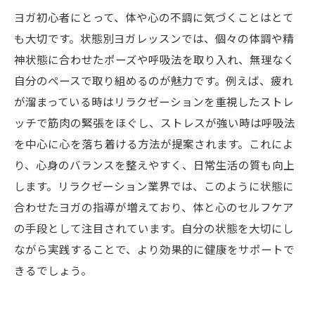
調和を手に入れる方法
ヨガ初心者にとって、体や心の不調に気づくことはとて
忙しい現代人必見！短時間で効果を実感できる
も大切です。状態別ヨガレッスンでは、個々の体調や精
状態別ヨガレッスン
神状態に合わせたポーズや呼吸法を取り入れ、無理なく
心と体を癒すリラクゼーション術：状態別ヨガ
自分のペースで取り組めるのが魅力です。例えば、疲れ
レッスンのすすめ
が溜まっている時はリラクゼーションを重視したストレ
ッチで筋肉の緊張をほぐし、ストレスが強い時は呼吸法
を中心に心を落ち着ける方法が提案されます。これによ
り、心身のバランスを整えやすく、日常生活の質も向上
します。リラクゼーション業界では、このように状態に
合わせたヨガの指導が増えており、体と心のセルフケア
の手段として注目されています。自分の状態を大切にし
ながら実践することで、より効果的に健康をサポートで
きるでしょう。