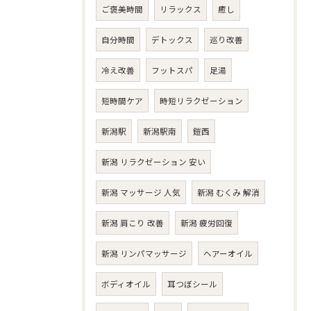
ご褒美時間
リラックス
癒し
自分時間
デトックス
巡り改善
冷え改善
フットスパ
足湯
短時間ケア
時短リラクゼーション
新潟駅
新潟駅南
鎧西
新潟 リラクゼーション 安い
新潟 マッサージ 人気
新潟 むくみ 解消
新潟 肩こり 改善
新潟 疲労回復
新潟 リンパマッサージ
ヘアーオイル
ボディオイル
耳つぼシール