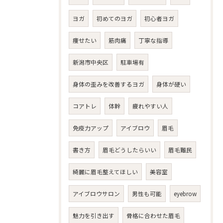
ヨガ
初めてのヨガ
初心者ヨガ
痩せたい
筋肉痛
丁寧な指導
新潟市中央区
駐車場有
身体の歪みを改善するヨガ
身体が硬い
コアトレ
体幹
疲れやすい人
免疫力アップ
アイブロウ
眉毛
書き方
眉毛どうしたらいい
眉毛難民
綺麗に眉毛整えてほしい
美容室
アイブロウサロン
男性も可能
eyebrow
魅力を引き出す
骨格に合わせた眉毛