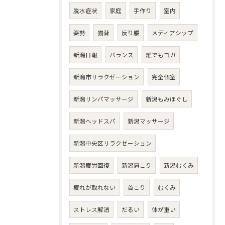
脱水症状
家庭
手作り
室内
姿勢
猫背
反り腰
メディアシップ
新潟日報
バランス
誰でもヨガ
新潟市リラクゼーション
完全個室
新潟リンパマッサージ
新潟もみほぐし
新潟ヘッドスパ
新潟マッサージ
新潟中央区リラクゼーション
新潟疲労回復
新潟肩こり
新潟むくみ
疲れが取れない
首こり
むくみ
ストレス解消
だるい
体が重い