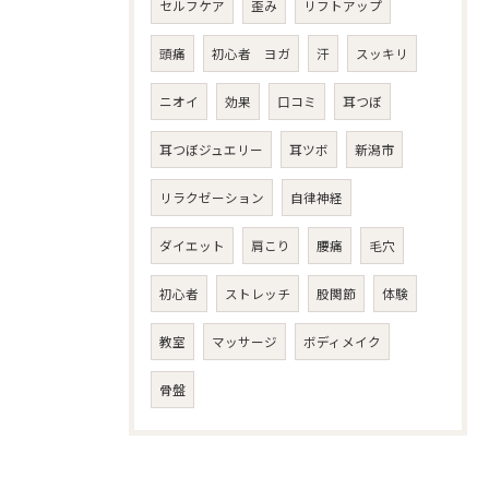
セルフケア
歪み
リフトアップ
頭痛
初心者 ヨガ
汗
スッキリ
ニオイ
効果
口コミ
耳つぼ
耳つぼジュエリー
耳ツボ
新潟市
リラクゼーション
自律神経
ダイエット
肩こり
腰痛
毛穴
初心者
ストレッチ
股関節
体験
教室
マッサージ
ボディメイク
骨盤