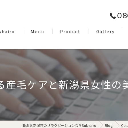
08
khairo
Menu
Product
Gallery
om
Facial Care
EyeBrow
Dry Head Spa
る産毛ケアと新潟県女性の
Body Care
Lymph Treatment
Night Only Relaxation
新潟県新潟市のリラクゼーションならSukhairo
Blog
Col