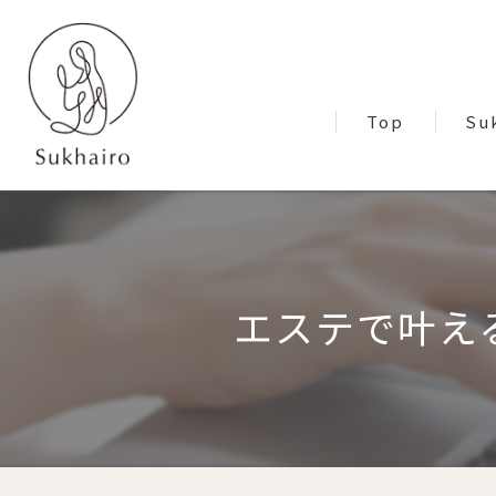
Top
Su
Blo
エステで叶え