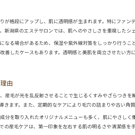
口コミ高評価のエステ産毛ケアの実力検証
へ
産毛悩みを解消するエステ選びのヒント
りが格段にアップし、肌に透明感が生まれます。特にファン
エステ体験談から学ぶ産毛ケア成功ポイント
。新潟県のエステサロンでは、肌へのやさしさを重視したシ
新潟県エステ口コミを活かしたサロン探し
になる場合があるため、保湿や紫外線対策をしっかり行うこ
リアルな声でわかるエステ産毛ケアの効果
改善したケースもあります。透明感と美肌を両立させたい方
ブライダル前に最適なエステ産毛ケアの魅力
ブライダル前のエステ産毛ケアで自信美肌
エステで叶える花嫁の透明感ある素肌作り
る理由
産毛処理がブライダル肌を美しく保つ秘訣
、産毛が光を乱反射させることで生じるくすみやざらつきを
エステ施術で特別な日の美肌準備を万全に
導きます。また、定期的なケアにより毛穴の詰まりや古い角
新潟県で選ぶブライダルエステ産毛ケアとは
成分を取り入れたオリジナルメニューも多く、肌にやさしく
での産毛ケアは、第一印象を左右する肌の明るさや清潔感を