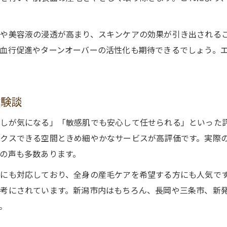
理容師資格の女性スタッフが叶える産毛ケア
理容師資格スタッフによる安全なエステ施術
や美容液の浸透が高まり、スキンケアの効果が引き出される
女性スタッフが寄り添う産毛ケアの安心感
血行促進やターンオーバーの活性化も期待できるでしょう。
エステで受ける理容師産毛ケアの特徴とは
資格保持者ならではのエステ技術の違い
新潟県で選ばれるエステ産毛ケアの理由
体験談
フェイシャルシェービングを新潟で選ぶ理由
しが気になる」「敏感肌でも安心して任せられる」といった
新潟県で選ぶエステシェービングの魅力
クスできる空間ときめ細やかなサービスが高評価です。実際
フェイシャルシェービングで透明感アップ
の声も多数あります。
エステ産毛ケアが支持される理由を解説
にも対応しており、全身の産毛ケアを希望する方にも人気で
サロン選びで失敗しないフェイシャル施術
考にされています。新潟市内はもちろん、長岡や三条市、新
エステのフェイシャルシェービング体験談
。
口コミで話題のエステで産毛悩みを解消へ