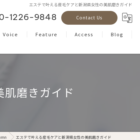
エステで叶える産毛ケアと新潟県女性の美肌磨きガイド
0-1226-9848
Contact Us
Voice
Feature
Access
Blog
Reviews
フェイシャル
Column
ボディケア
ヘッドスパ
美肌磨きガイド
もみほぐし
ヨガ
umn
エステで叶える産毛ケアと新潟県女性の美肌磨きガイド