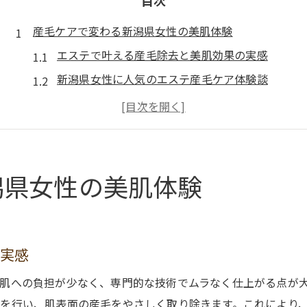
目次
産毛ケアで変わる新潟県女性の美肌体験
エステで叶える産毛除去と美肌効果の実感
新潟県女性に人気のエステ産毛ケア体験談
産毛処理でメイク映えする透明美肌へ
エステの産毛ケアが肌印象を一新する理由
口コミで評判のエステ産毛ケアの流れ
エステによる顔剃りで透明感アップの秘訣
潟県女性の美肌体験
顔剃り×エステで透明感を引き出す方法
プロのエステ顔剃りが美肌を生む仕組み
産毛ケアとエステで実現する明るい肌印象
の実感
エステ顔剃りのメリットと注意点を解説
肌への負担が少なく、専門的な技術でムラなく仕上がる点が
新潟県で人気のエステ顔剃り体験のススメ
を行い、肌表面の産毛をやさしく取り除きます。これにより