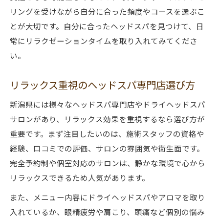
リングを受けながら自分に合った頻度やコースを選ぶこ
ョン術
とが大切です。自分に合ったヘッドスパを見つけて、日
疲労蓄積時こそヘッドスパのリフレッシュ
常にリラクゼーションタイムを取り入れてみてくださ
効果を体感
い。
ストレス由来の慢性疲労にヘッドスパが有
効な理由
リラックス重視のヘッドスパ専門店選び方
リラックス求めるなら新潟のヘッドスパが最適
新潟県には様々なヘッドスパ専門店やドライヘッドスパ
極上リラックスは新潟のヘッドスパで実現
サロンがあり、リラックス効果を重視するなら選び方が
可能
重要です。まず注目したいのは、施術スタッフの資格や
脳の疲れとストレス解消に最適なリラクゼ
経験、口コミでの評価、サロンの雰囲気や衛生面です。
ーション
完全予約制や個室対応のサロンは、静かな環境で心から
新潟県ヘッドスパで体験する至福のリラッ
リラックスできるため人気があります。
クスタイム
また、メニュー内容にドライヘッドスパやアロマを取り
慢性疲労を癒すヘッドスパのリラックス習
入れているか、眼精疲労や肩こり、頭痛など個別の悩み
慣