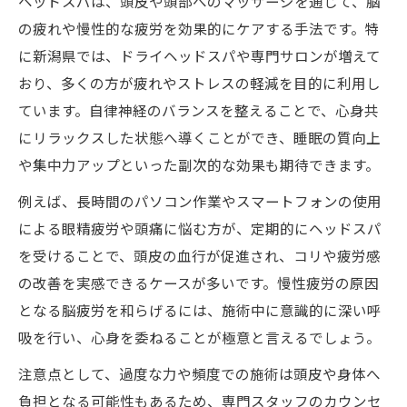
ヘッドスパは、頭皮や頭部へのマッサージを通じて、脳
影響
の疲れや慢性的な疲労を効果的にケアする手法です。特
リラックスと脳の疲れ解消に最適なヘッド
に新潟県では、ドライヘッドスパや専門サロンが増えて
スパ活用法
おり、多くの方が疲れやストレスの軽減を目的に利用し
ヘッドスパで慢性疲労から回復するための
ています。自律神経のバランスを整えることで、心身共
コツ
にリラックスした状態へ導くことができ、睡眠の質向上
や集中力アップといった副次的な効果も期待できます。
脳の疲れをリセットするヘッドスパの秘密
ストレスを軽減するヘッドスパのリラクゼ
例えば、長時間のパソコン作業やスマートフォンの使用
ーション効果
による眼精疲労や頭痛に悩む方が、定期的にヘッドスパ
を受けることで、頭皮の血行が促進され、コリや疲労感
慢性疲労が気になる方へ贈るヘッドスパの効果
の改善を実感できるケースが多いです。慢性疲労の原因
ヘッドスパで慢性疲労を根本からケアする
となる脳疲労を和らげるには、施術中に意識的に深い呼
方法
吸を行い、心身を委ねることが極意と言えるでしょう。
リラックスを重視した慢性疲労対策ヘッド
スパ
注意点として、過度な力や頻度での施術は頭皮や身体へ
負担となる可能性もあるため、専門スタッフのカウンセ
脳疲労と慢性疲労を解消するリラクゼーシ