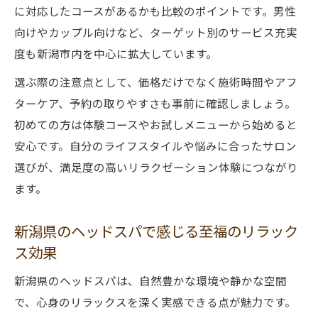
に対応したコースがあるかも比較のポイントです。男性
脳疲労を癒す新潟ヘッドスパの魅力
向けやカップル向けなど、ターゲット別のサービス充実
眼精疲労や肩こりを和らげるヘッドスパの魅力
度も新潟市内を中心に拡大しています。
ヘッドスパで眼精疲労と脳の疲れを同時ケ
選ぶ際の注意点として、価格だけでなく施術時間やアフ
ア
ターケア、予約の取りやすさも事前に確認しましょう。
慢性疲労と肩こり解消に効果的なヘッドス
初めての方は体験コースやお試しメニューから始めると
パ
安心です。自分のライフスタイルや悩みに合ったサロン
リラックスしながら肩こり改善するヘッド
選びが、満足度の高いリラクゼーション体験につながり
スパ体験
ます。
ストレスによる肩こり対策にヘッドスパ活
用がおすすめ
新潟県のヘッドスパで感じる至福のリラック
ス効果
新潟県ヘッドスパで目と脳の疲労をリセッ
ト
新潟県のヘッドスパは、自然豊かな環境や静かな空間
ヘッドスパで脳疲労にアプローチする方法とは
で、心身のリラックスを深く実感できる点が魅力です。