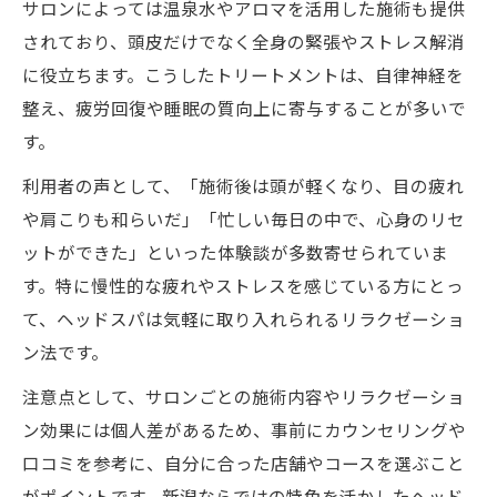
脳疲労に効くヘッドスパ施術の流れと特徴
サロンによっては温泉水やアロマを活用した施術も提供
されており、頭皮だけでなく全身の緊張やストレス解消
ヘッドスパの手技で脳の疲れを根本ケア
に役立ちます。こうしたトリートメントは、自律神経を
慢性疲労軽減にはヘッドスパのリラクゼー
整え、疲労回復や睡眠の質向上に寄与することが多いで
ション
す。
ストレスや脳疲労に対するヘッドスパの効
果分析
利用者の声として、「施術後は頭が軽くなり、目の疲れ
や肩こりも和らいだ」「忙しい毎日の中で、心身のリセ
リラックスしながら脳疲労へアプローチす
ットができた」といった体験談が多数寄せられていま
る方法
す。特に慢性的な疲れやストレスを感じている方にとっ
て、ヘッドスパは気軽に取り入れられるリラクゼーショ
ン法です。
注意点として、サロンごとの施術内容やリラクゼーショ
ン効果には個人差があるため、事前にカウンセリングや
口コミを参考に、自分に合った店舗やコースを選ぶこと
がポイントです。新潟ならではの特色を活かしたヘッド