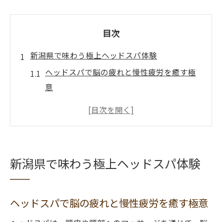
目次
新潟県で味わう極上ヘッドスパ体験
ヘッドスパで脳の疲れと慢性疲労を癒す極
意
リラックス重視のヘッドスパ専門店選び方
新潟県のヘッドスパで感じる至福のリラッ
クス効果
脳疲労とストレスに効くヘッドスパ体験談
新潟県で味わう極上ヘッドスパ体験
慢性疲労を和らげるヘッドスパの技法を解
説
ヘッドスパで脳の疲れと慢性疲労を癒す極意
脳の疲れやストレス解消にヘッドスパを活用
ヘッドスパが脳疲労やストレスに与える好