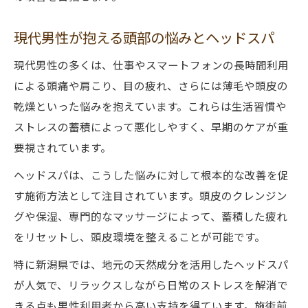
ヘッドスパ新潟市おすすめ店の特徴と魅力
現代男性が抱える頭部の悩みとヘッドスパ
有水ヘッドスパと無水タイプの違いを解説
肩こりや眼精疲労を和らげるヘッドスパの実際
現代男性の多くは、仕事やスマートフォンの長時間利用
による頭痛や肩こり、目の疲れ、さらには薄毛や頭皮の
ヘッドスパが肩こり・眼精疲労に効く理由
乾燥といった悩みを抱えています。これらは生活習慣や
新潟のヘッドスパ施術で疲労回復を実感
ストレスの蓄積によって悪化しやすく、早期のケアが重
専門店のヘッドスパで得られるリラクゼー
要視されています。
ション
ヘッドスパは、こうした悩みに対して根本的な改善を促
シャンプー込ヘッドスパで頭皮ケア体験
す施術方法として注目されています。頭皮のクレンジン
男性におすすめのヘッドスパ利用方法
グや保湿、専門的なマッサージによって、蓄積した疲れ
ヘッドスパと脳洗浄の違いを分かりやすく解説
をリセットし、頭皮環境を整えることが可能です。
ヘッドスパと脳洗浄の施術内容の違い
特に新潟県では、地元の天然成分を活用したヘッドスパ
頭皮クレンジングと全身ケアの特徴比較
が人気で、リラックスしながら日常のストレスを解消で
新潟で受けられるヘッドスパの独自性とは
きる点も男性利用者から高い支持を得ています。施術前