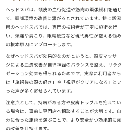
男性の薄毛や白髪予防に役立つヘッドスパ
ヘッドスパは、頭皮の血行促進や筋肉の緊張緩和を通じ
ヘッドスパの継続で得られる健康メリット
て、頭部環境の改善に繋がるとされています。特に新潟
頭皮トラブルに悩む男性へのアプローチ
県のヘッドスパでは、専門の技術者が丁寧に施術を行
日常にヘッドスパ習慣を取り入れる利点
い、頭痛や肩こり、眼精疲労など現代男性が抱える悩み
ヘッドスパを日常に取り入れる効果的なコ
の根本原因にアプローチします。
ツ
なぜヘッドスパが効果的なのかというと、頭皮マッサー
仕事帰りにヘッドスパで心身リフレッシュ
ジによる血流改善が自律神経のバランスを整え、リラク
新潟市でおすすめのヘッドスパ習慣提案
ゼーション効果も得られるためです。実際に利用者から
ヘッドスパ習慣がもたらす自律神経の調整
は「施術後の頭の軽さ」や「視界がクリアになる」とい
男性に適したヘッドスパ継続のポイント
った声が多く寄せられています。
新潟県で実現する男性向けヘッドスパ体験
注意点として、持病がある方や皮膚トラブルを抱えてい
男性専用ヘッドスパで安心の施術体験
る場合は、事前に専門店へ相談することが大切です。自
新潟のヘッドスパ専門店で選ぶ基準とは
分に合った施術を選ぶことで、より安全かつ効果的に頭
ヘッドスパ新潟ランキングの活用法を紹介
の改善を目指せます。