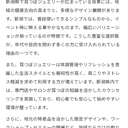
自分に合う耳つぼジュエリーの探し方のコ
新潟県で耳つぼジュエリーが広まっている背景には、地
ツ
域の健康志向の高まりと、多様なデザイン展開がありま
耳つぼジュエリー選定で失敗しない方法
す。新潟では、普段使いできるシンプルなものから、イ
ベント時に映える華やかなものまで、幅広いバリエーシ
新潟の耳つぼジュエリー人気デザイン解説
ョンが揃っているのが特徴です。こうした豊富な選択肢
健康意識に応える耳つぼジュエリー活用術
が、年代や目的を問わず多くの方に受け入れられている
耳つぼジュエリーで健康維持を目指す方法
理由の一つです。
日常生活に耳つぼジュエリーを取り入れる
また、耳つぼジュエリーは体調管理やリフレッシュを意
コツ
識した生活スタイルとも親和性が高く、肩こりやストレ
耳つぼジュエリーでリフレッシュ習慣を作
ス軽減を求めて利用する方が増えています。新潟県内で
る
は、専門店やサロンが耳つぼの知識を活かしたカウンセ
健康意識が高まる耳つぼジュエリーの使い
リングを実施しており、初心者でも安心して始めやすい
方
環境が整っています。
体調管理に耳つぼジュエリーを役立てる工
さらに、地元の特産品を活かした限定デザインや、ワー
夫
クショップ・セミナーの開催など、地域ならではの取り