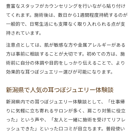
豊富なスタッフがカウンセリングを行いながら貼り付け
普段使いに最適な耳つぼジュエリーの選び
てくれます。施術後は、数日から1週間程度持続するのが
方
一般的で、日常生活にも支障なく取り入れられる点が支
耳つぼジュエリーを通じた新潟ならではの楽し
持されています。
み
注意点としては、肌が敏感な方や金属アレルギーがある
新潟で楽しむ耳つぼジュエリーワークショ
方は事前に相談することが大切です。初めての方は、施
ップ
術前に自分の体調や目的をしっかり伝えることで、より
耳つぼジュエリー体験で広がる新潟の魅力
効果的な耳つぼジュエリー選びが可能になります。
耳つぼジュエリーで交流が深まる楽しみ方
新潟の耳つぼジュエリーイベントの魅力
新潟県で人気の耳つぼジュエリー体験談
耳つぼジュエリーを通じた日常のリフレッ
新潟県内での耳つぼジュエリー体験談として、「仕事帰
シュ
りに気軽に立ち寄れるサロンが多く、肩こり対策に役立
った」という声や、「友人と一緒に施術を受けてリフレ
ッシュできた」といった口コミが目立ちます。普段使い