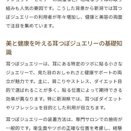
耳つぼジュエリーなら新潟で理想の自分へ
組みも人気の要因です。こうした背景から新潟では耳つ
耳つぼジュエリーが新潟で注目される理由
ぼジュエリーの利用者が年々増加し、健康と美容の両面
理想の自分を叶える耳つぼジュエリーの魅
で注目を集めています。
力
新潟で耳つぼジュエリーが選ばれる背景
美と健康を叶える耳つぼジュエリーの基礎知
識
耳つぼジュエリーで自分磨きを始める方法
耳つぼジュエリーで叶う新しいライフスタ
耳つぼジュエリーは、耳にある特定のツボに貼る小さな
イル
ジュエリーで、見た目のおしゃれさと健康サポートの両
日常に映える耳つぼジュエリーの魅力解説
立が魅力です。主に、肩こりやストレス、ダイエット目
耳つぼジュエリーが日常使いに人気の理由
的で選ばれることが多く、貼る位置によって期待できる
効果が異なります。特に新潟県では、耳つぼダイエット
日常を彩る耳つぼジュエリーデザイン特集
やリフレッシュを目的とした利用が目立ちます。
耳つぼジュエリーで毎日が楽しくなるコツ
耳つぼジュエリーの装着方法は、専門サロンでの施術が
耳つぼジュエリーの魅力と選び方のポイン
一般的です。衛生面やツボの正確な位置を考慮し、経験
ト