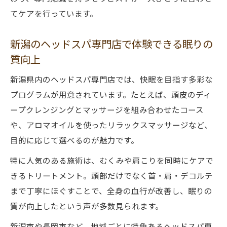
魅力
てケアを行っています。
目覚めまで変わるヘッドスパの魅力とは
ヘッドスパで朝の目覚めが変わる理由を解
新潟のヘッドスパ専門店で体験できる眠りの
説
質向上
睡眠の質向上と爽快な目覚めを体験するヘ
新潟県内のヘッドスパ専門店では、快眠を目指す多彩な
ッドスパ
プログラムが用意されています。たとえば、頭皮のディ
目覚めスッキリを叶えるヘッドスパ活用術
ープクレンジングとマッサージを組み合わせたコース
睡眠リズムを整えるヘッドスパの新提案
や、アロマオイルを使ったリラックスマッサージなど、
ヘッドスパの快眠効果と翌朝の違いを実感
目的に応じて選べるのが魅力です。
新潟県で心身を癒すヘッドスパの実力
特に人気のある施術は、むくみや肩こりを同時にケアで
新潟のヘッドスパで心身のバランスを整え
きるトリートメント。頭部だけでなく首・肩・デコルテ
る
まで丁寧にほぐすことで、全身の血行が改善し、眠りの
専門店のヘッドスパで深いリラクゼーショ
質が向上したという声が多数見られます。
ン体験
新潟市や長岡市など、地域ごとに特色あるヘッドスパ専