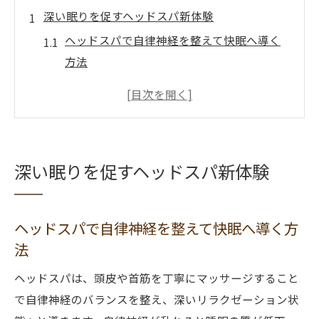
深い眠りを促すヘッドスパ新体験
ヘッドスパで自律神経を整えて快眠へ導く
方法
ヘッドスパが不眠改善におすすめの理由と
は
新潟のヘッドスパ専門店で体験できる眠り
の質向上
深い眠りを促すヘッドスパ新体験
睡眠不足を根本から癒すヘッドスパの魅力
ヘッドスパの施術で安らぐ夜を手に入れる
には
ヘッドスパで自律神経を整えて快眠へ導く方
法
ヘッドスパでむくみや肩こりもリセット
ヘッドスパがむくみや肩こり解消に役立つ
ヘッドスパは、頭皮や首筋を丁寧にマッサージすること
理由
で自律神経のバランスを整え、深いリラクゼーション状
専門店によるヘッドスパで全身の巡りをサ