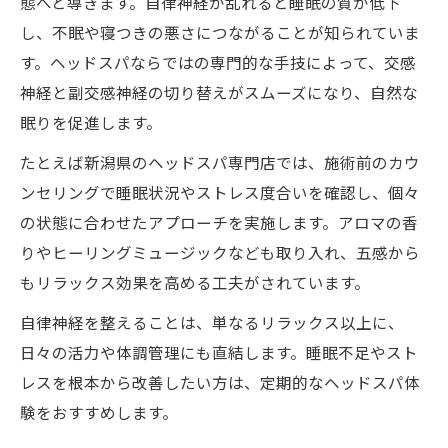
態へと導きます。自律神経が乱れると睡眠の質が低下
ポート
し、不眠や寝つきの悪さにつながることが知られていま
ヘッドスパで肩や顔のむくみが和らぐ仕組
す。ヘッドスパならではの専門的な手技によって、交感
み
神経と副交感神経の切り替えがスムーズになり、自然な
眠りを促進します。
肩こり改善に特化したヘッドスパのアプロ
ーチ
たとえば新潟県のヘッドスパ専門店では、施術前のカウ
むくみと肩こりに悩む方はヘッドスパ体験
ンセリングで睡眠状況やストレス度合いを確認し、個々
を
の状態に合わせたアプローチを実施します。アロマの香
りやヒーリングミュージックなども取り入れ、五感から
不眠とむくみ解消に選びたいヘッドスパ術
もリラックス効果を高める工夫がされています。
不眠とむくみを同時にケアするヘッドスパ
メソッド
自律神経を整えることは、単なるリラックス以上に、
新潟のヘッドスパで体感できる二重の癒し
日々の活力や体調管理にも直結します。睡眠不足やスト
レスを根本から改善したい方は、定期的なヘッドスパ体
ヘッドスパ専門店で受ける全身リフレッシ
験をおすすめします。
ュ体験