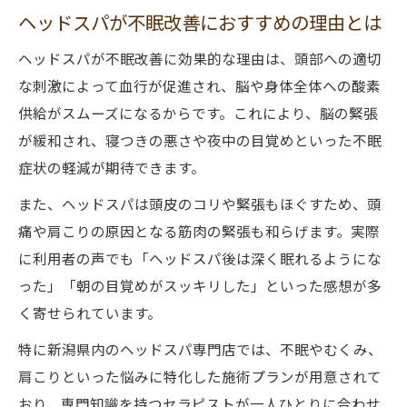
ヘッドスパで睡眠とむくみ改善を叶えるコ
ヘッドスパが不眠改善におすすめの理由とは
ツ
ヘッドスパが不眠改善に効果的な理由は、頭部への適切
快眠とスッキリ感を両立するヘッドスパの
な刺激によって血行が促進され、脳や身体全体への酸素
秘訣
供給がスムーズになるからです。これにより、脳の緊張
肩こりが気になる方にも最適なヘッドスパ
が緩和され、寝つきの悪さや夜中の目覚めといった不眠
肩こりが楽になるヘッドスパの施術ポイン
症状の軽減が期待できます。
ト
また、ヘッドスパは頭皮のコリや緊張もほぐすため、頭
ヘッドスパで首肩のコリを根本からほぐす
痛や肩こりの原因となる筋肉の緊張も和らげます。実際
方法
に利用者の声でも「ヘッドスパ後は深く眠れるようにな
新潟で受けられる肩こり向けヘッドスパ体
った」「朝の目覚めがスッキリした」といった感想が多
験談
く寄せられています。
デスクワーク疲れに効くヘッドスパのリラ
特に新潟県内のヘッドスパ専門店では、不眠やむくみ、
クゼーション
肩こりといった悩みに特化した施術プランが用意されて
肩こり改善に特化したヘッドスパ専門店の
おり、専門知識を持つセラピストが一人ひとりに合わせ