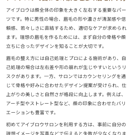
説
アイブロウは顔全体の印象を大きく左右する重要なパー
メンズに人気のアイブロウ施術特徴とは
ツです。特に男性の場合、眉毛の形や濃さが清潔感や信
新潟で理想のアイブロウを手に入れる秘訣
頼感、若々しさに直結するため、適切なケアが求められ
ます。理想の眉毛を作るためには、まず自分の骨格や顔
アイブロウの仕上がりに差がつく選び方
立ちに合ったデザインを知ることが大切です。
口コミで探す新潟市アイブロウサロンの魅
力
眉毛の整え方には自己処理とプロによる施術があり、自
己処理の場合は左右差や形の崩れが生じやすいというリ
アイブロウサロン新潟で第一印象アップ
スクがあります。一方、サロンではカウンセリングを通
第一印象を高めるアイブロウの整え方
じて骨格や好みに合わせたデザイン提案が受けられ、仕
サロンで叶える魅力的なアイブロウ効果
上がりの美しさと自然さが格段に向上します。例えば、
新潟のアイブロウで印象が変わる理由
アーチ型やストレート型など、顔の印象に合わせたバリ
プロ目線で選ぶアイブロウサロン活用術
エーションも豊富です。
メンズの第一印象はアイブロウで決まる
初めてアイブロウサロンを利用する方は、事前に自分の
仕事帰りに最適な中央区の眉ケア術
理想イメージを写真などで伝えると失敗が少なくなりま