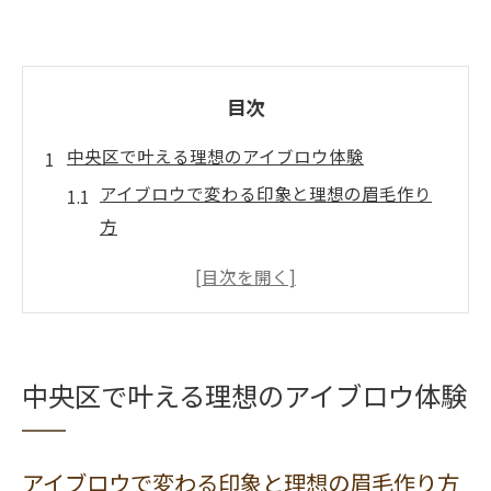
目次
中央区で叶える理想のアイブロウ体験
アイブロウで変わる印象と理想の眉毛作り
方
新潟中央区のアイブロウが選ばれる理由
アイブロウサロンで叶うメンズグルーミン
グ術
理想眉を叶えるアイブロウの基本ポイント
中央区で叶える理想のアイブロウ体験
アイブロウ体験で感じる中央区の魅力
メンズ向け新潟市のアイブロウ選び方
アイブロウで変わる印象と理想の眉毛作り方
アイブロウサロン選びで失敗しないコツ解