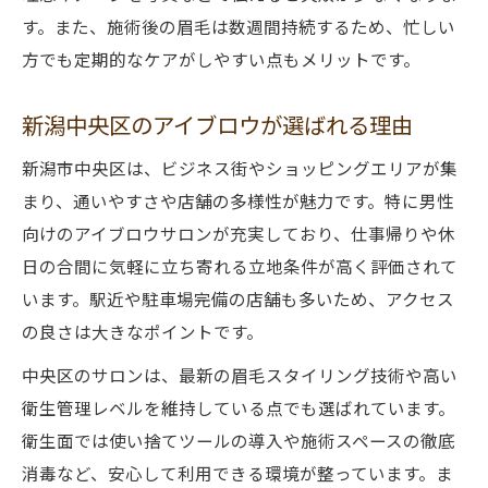
仕事帰りでも通えるアイブロウサロン活用
す。また、施術後の眉毛は数週間持続するため、忙しい
中央区で時短アイブロウケアを実現する
方でも定期的なケアがしやすい点もメリットです。
アイブロウで日常に清潔感をプラスする方
新潟中央区のアイブロウが選ばれる理由
法
忙しいメンズ向けアイブロウの時短術
新潟市中央区は、ビジネス街やショッピングエリアが集
中央区で人気のアイブロウ夜間サービス
まり、通いやすさや店舗の多様性が魅力です。特に男性
人気高まる新潟アイブロウメニュー比較
向けのアイブロウサロンが充実しており、仕事帰りや休
日の合間に気軽に立ち寄れる立地条件が高く評価されて
アイブロウの人気メニュー徹底比較解説
います。駅近や駐車場完備の店舗も多いため、アクセス
新潟で話題のメンズ向けアイブロウ施術
の良さは大きなポイントです。
アイブロウサロンで選ぶべき定番メニュー
中央区のサロンは、最新の眉毛スタイリング技術や高い
トレンドを押さえたアイブロウ施術法
衛生管理レベルを維持している点でも選ばれています。
メンズに人気のアイブロウスタイリング術
衛生面では使い捨てツールの導入や施術スペースの徹底
アイブロウ初心者が知りたい施術の流れ
消毒など、安心して利用できる環境が整っています。ま