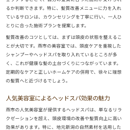
燕市で話題のヘッドスパを徹底解説
るか判断できます。特に、髪質改善メニューに力を入れ
新潟美容サロン発のヘッドスパ魅力まとめ
ているサロンは、カウンセリングを丁寧に行い、一人ひ
燕市ヘッドスパ専門店の選ばれる理由に迫
とりに合った施術プランを提案します。
る
髪質改善のコツとしては、まずは頭皮の状態を整えるこ
人気美容室で味わう極上リラクゼーション
とが大切です。燕市の美容室では、頭皮ケアを重視した
燕市美容室オープン情報も要チェック
シャンプーやヘッドスパを取り入れているところが多
吉田エリアでも話題のヘッドスパ体験
く、これが健康な髪の土台づくりにつながっています。
毎日の疲れに効く美容サロン利用法
定期的なケアと正しいホームケアの併用で、徐々に理想
新潟美容サロンでできる疲労回復ケア方法
の髪質へと近づけるでしょう。
燕市美容室でリラックスできるサービス紹
人気美容室によるヘッドスパ効果の魅力
介
安い美容室で受けられる癒しのコース特集
燕市の人気美容室が提供するヘッドスパは、単なるリラ
人気美容室のヘッドスパで心身リフレッシ
クゼーションを超え、頭皮環境の改善や髪質向上に高い
ュ
効果があります。特に、地元新潟の自然素材を活用した