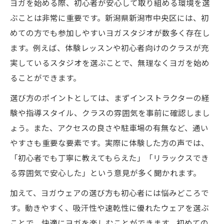
ヨガウェア購入前に知りたい素材の特徴
ヨガを始める際、初心者が安心して取り組める環境を選
ぶことは非常に重要です。新潟県新潟市中央区には、初
店員が教えるヨガウェア選びの裏技
めての方でも参加しやすいヨガスタジオが数多く存在し
動きやすさ重視ならこのヨガスタイルが最適
ます。例えば、体験レッスンや初心者向けのクラスが充
動きやすさ抜群のヨガスタイルを比較
実しているスタジオを選ぶことで、無理なくヨガを始め
ヨガ初心者でも挑戦しやすい動きとは
ることができます。
新潟で体験できる人気のヨガクラス紹介
選び方のポイントとしては、まずインストラクターの経
ウェア選びで変わるヨガの動きやすさ
験や指導スタイル、クラスの雰囲気を事前に確認しまし
ヨガで意識したい身体の使い方ポイント
ょう。また、アクセスの良さや駐車場の有無など、通い
快適なヨガ体験を叶えるアイテム選び術
やすさも重要な要素です。実際に体験した方の声では、
ヨガを快適にするマットやアイテム選定法
「初心者でも丁寧に教えてもらえた」「リラックスでき
新潟市のスポーツ店で選ぶべき用品とは
る雰囲気で安心した」という意見が多く聞かれます。
ヨガウェアだけでなく小物にも注目しよう
加えて、ヨガウェアの選び方も初心者には悩みどころで
最新ヨガアイテムで体験をグレードアップ
す。動きやすく、吸汗性や速乾性に優れたウェアを選ぶ
ことで、快適にヨガを楽しむことができます。初めての
ヨガに必要なアイテムの選び方を紹介