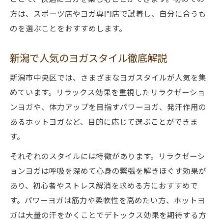
方は、スポーツ店やヨガ専門店で試着し、自分に合うも
初心者も安心の新潟市中央区ヨガ環境
のを選ぶことをおすすめします。
初心者向けヨガクラス選びのポイント
女性が安心できるヨガ環境づくりの秘訣
新潟で人気のヨガスタイル徹底解説
ヨガを始める際の不安解消テクニック
新潟市中央区では、さまざまなヨガスタイルが人気を集
新潟市内で安心して通える施設とは
めています。リラックス効果を重視したリラクゼーショ
ヨガ初心者が知るべきサポート体制
ンヨガや、体力アップを目指すパワーヨガ、発汗作用の
美しさと健康を叶えるヨガの魅力を解説
あるホットヨガなど、目的に応じて選ぶことができま
ヨガがもたらす健康美の秘訣とは何か
す。
美しさを叶えるヨガの習慣化ポイント
それぞれのスタイルには特徴があります。リラクゼーシ
ヨガで健康を実感するための続け方
ョンヨガは呼吸を深めて心身の緊張を解きほぐす効果が
新潟市中央区で広がるヨガの効果
あり、初心者やストレス解消を求める方におすすめで
日常生活にヨガを取り入れるコツ
す。パワーヨガは筋力や柔軟性を高めたい方、ホットヨ
ガは大量の汗をかくことでデトックス効果を期待する方