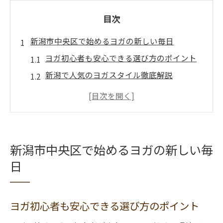
目次
新潟市中央区で始めるヨガの新しい毎日
ヨガ初心者も安心できる選び方のポイント
新潟で人気のヨガスタイル徹底解説
ヨガで心身リフレッシュするための工夫
スポーツ店で見つかるヨガ関連アイテムと
は
ヨガ体験が続く習慣化のコツを伝授
新潟市中央区で始めるヨガの新しい毎
心も身体も潤うヨガウェア選びのコツ
日
ヨガに最適なウェア選びで理想を実現
動きやすさと美しさ両立のヨガウェア術
ヨガ初心者も安心できる選び方のポイント
新潟のスポーツ店で見るべきポイント