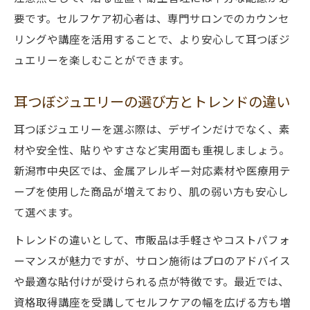
耳つぼジュエリー片耳の負担と華やかさの
要です。セルフケア初心者は、専門サロンでのカウンセ
両立
リングや講座を活用することで、より安心して耳つぼジ
資格の種類と安心の選び方を知る
ュエリーを楽しむことができます。
耳つぼジュエリーの資格は国家資格なのか
解説
耳つぼジュエリーの選び方とトレンドの違い
耳つぼジュエリー資格の選び方と信頼のポ
耳つぼジュエリーを選ぶ際は、デザインだけでなく、素
イント
材や安全性、貼りやすさなど実用面も重視しましょう。
安心して学べる耳つぼジュエリーの資格講
新潟市中央区では、金属アレルギー対応素材や医療用テ
座
ープを使用した商品が増えており、肌の弱い方も安心し
耳つぼジュエリー資格取得と実践の違いを
て選べます。
比較
トレンドの違いとして、市販品は手軽さやコストパフォ
耳つぼジュエリーの民間資格と安心感の理
ーマンスが魅力ですが、サロン施術はプロのアドバイス
由
や最適な貼付けが受けられる点が特徴です。最近では、
ライフスタイルに合う耳つぼ活用術を提案
資格取得講座を受講してセルフケアの幅を広げる方も増