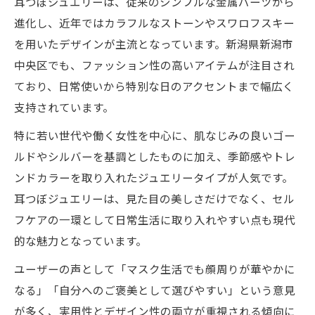
耳つぼジュエリーは、従来のシンプルな金属パーツから
充実
進化し、近年ではカラフルなストーンやスワロフスキー
耳つぼジュエリー体験を新潟市中央区で始
を用いたデザインが主流となっています。新潟県新潟市
める魅力
中央区でも、ファッション性の高いアイテムが注目され
新潟市中央区で耳つぼジュエリーが人気の
ており、日常使いから特別な日のアクセントまで幅広く
理由
支持されています。
耳つぼジュエリーが新潟市中央区で選ばれ
特に若い世代や働く女性を中心に、肌なじみの良いゴー
る背景
ルドやシルバーを基調としたものに加え、季節感やトレ
新潟市中央区の実用的耳つぼジュエリー活
ンドカラーを取り入れたジュエリータイプが人気です。
用法
耳つぼジュエリーは、見た目の美しさだけでなく、セル
フケアの一環として日常生活に取り入れやすい点も現代
耳つぼジュエリーは何日間楽しめる？
的な魅力となっています。
耳つぼジュエリーの持続期間と日常での注
意点
ユーザーの声として「マスク生活でも顔周りが華やかに
耳つぼジュエリーは何日間楽しめるか解説
なる」「自分へのご褒美として選びやすい」という意見
が多く、実用性とデザイン性の両立が重視される傾向に
耳つぼジュエリーを長持ちさせる貼り方の