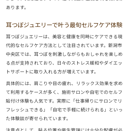
あります。
コツ
耳つぼジュエリーの耐久性と実用性のポイ
耳つぼジュエリーで叶う最旬セルフケア体験
ント
耳つぼジュエリーは、美容と健康を同時にケアできる現
耳つぼジュエリーの張替え目安とその理由
代的なセルフケア方法として注目されています。新潟市
片耳に付ける耳つぼジュエリーの適切な数
中央区では、耳つぼを刺激しながらもおしゃれを楽しめ
耳つぼジュエリーは片耳何個が理想か徹底
る点が支持されており、日々のストレス緩和やダイエッ
解説
トサポートに取り入れる方が増えています。
耳つぼジュエリーのバランス良い付け方と
具体的には、肩こりや目の疲れ、リラックス効果を求め
数
て利用するケースが多く、施術サロンや自宅でのセルフ
耳つぼジュエリー片耳の最適な個数と注意
貼付け体験も人気です。実際に「仕事帰りにサロンでリ
点
フレッシュできる」「自宅で手軽に続けられる」といっ
耳つぼジュエリー初心者におすすめの個数
た体験談が寄せられています。
とは
注意点として、貼る位置や衛生管理には十分な配慮が必