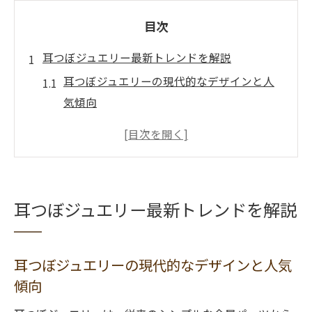
目次
耳つぼジュエリー最新トレンドを解説
耳つぼジュエリーの現代的なデザインと人
気傾向
耳つぼジュエリーで叶う最旬セルフケア体
験
耳つぼジュエリーの選び方とトレンドの違
い
耳つぼジュエリー最新トレンドを解説
耳つぼジュエリーの持続期間と使い方の変
化
耳つぼジュエリーの新しい安全性と実用性
耳つぼジュエリーの現代的なデザインと人気
傾向
新潟市中央区で叶う耳つぼケア体験
耳つぼジュエリーで新潟市中央区のケアが