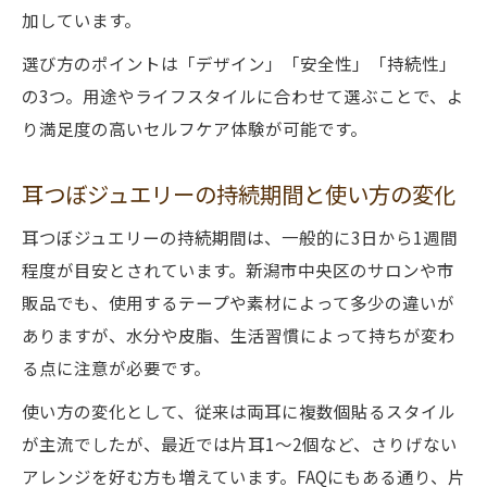
耳つぼジュエリーで叶える自分らしいケア
加しています。
習慣
選び方のポイントは「デザイン」「安全性」「持続性」
耳つぼジュエリーを予定に合わせて活用す
の3つ。用途やライフスタイルに合わせて選ぶことで、よ
る方法
り満足度の高いセルフケア体験が可能です。
耳つぼジュエリーの実用性と日常への取り
入れ方
耳つぼジュエリーの持続期間と使い方の変化
耳つぼジュエリーでライフスタイルに彩り
耳つぼジュエリーの持続期間は、一般的に3日から1週間
をプラス
程度が目安とされています。新潟市中央区のサロンや市
耳つぼジュエリー活用で安心セルフケアを
販品でも、使用するテープや素材によって多少の違いが
実現
ありますが、水分や皮脂、生活習慣によって持ちが変わ
る点に注意が必要です。
使い方の変化として、従来は両耳に複数個貼るスタイル
が主流でしたが、最近では片耳1～2個など、さりげない
アレンジを好む方も増えています。FAQにもある通り、片