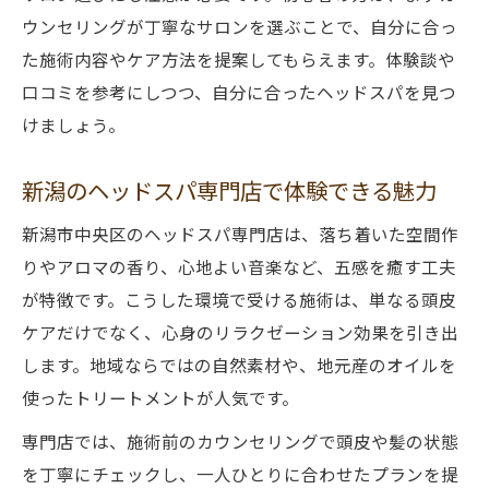
リラクゼーション重視のヘッドスパ選び方
ウンセリングが丁寧なサロンを選ぶことで、自分に合っ
た施術内容やケア方法を提案してもらえます。体験談や
ヘッドスパ利用者が語る効果と満足度とは
口コミを参考にしつつ、自分に合ったヘッドスパを見つ
新潟市で人気のヘッドスパの評判を分析
けましょう。
通いやすさとコスパ重視の選び方ガイド
ヘッドスパのコスパを重視した選び方の秘
新潟のヘッドスパ専門店で体験できる魅力
訣
新潟市中央区のヘッドスパ専門店は、落ち着いた空間作
通いやすいヘッドスパの立地条件を解説
りやアロマの香り、心地よい音楽など、五感を癒す工夫
安いヘッドスパを賢く選ぶための比較ポイ
が特徴です。こうした環境で受ける施術は、単なる頭皮
ント
ケアだけでなく、心身のリラクゼーション効果を引き出
ヘッドスパの料金相場と満足度の関係性
します。地域ならではの自然素材や、地元産のオイルを
継続利用しやすいヘッドスパの特徴とは
使ったトリートメントが人気です。
自分に合うヘッドスパを見極める秘訣
専門店では、施術前のカウンセリングで頭皮や髪の状態
自分に最適なヘッドスパを見つけるコツ
を丁寧にチェックし、一人ひとりに合わせたプランを提