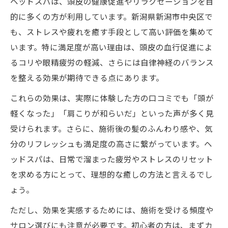
ヘッドスパは、頭皮の健康促進やリラクゼーションを目
口コミで高評価のヘッドスパ施術内容とは
的に多くの方が利用しています。新潟県新潟市中央区で
ヘッドスパが選ばれる効果と利用者の声
も、ストレスや疲れを癒す手段として高い評価を集めて
います。特に満足度が高い理由は、頭皮の血行促進によ
ヘッドスパとヘッドマッサージの違い解説
るコリや眼精疲労の軽減、さらには自律神経のバランス
有水ヘッドスパの特徴と評価のポイント
を整える効果が期待できる点にあります。
新潟市中央区で理想のヘッドスパ探し
これらの効果は、実際に体験した方の口コミでも「頭が
新潟市中央区でヘッドスパ専門店の選び方
軽くなった」「肩こりが和らいだ」といった声が多く見
駅近で通いやすいヘッドスパの特徴を解説
受けられます。さらに、施術後の髪のふんわり感や、気
カップルで楽しめるヘッドスパ利用法
分のリフレッシュも満足度の高さに繋がっています。ヘ
安いヘッドスパを探す際の注意点とコツ
ッドスパは、日常で溜まった疲労やストレスのリセット
おすすめのヘッドスパが人気な理由とは
を求める方にとって、理想的な癒しの方法と言えるでし
評判や口コミから見る癒し効果の真実
ょう。
ヘッドスパの口コミ評価でわかる癒し効果
ただし、効果を実感するためには、施術を受ける頻度や
評判が高いヘッドスパの実際の体験談紹介
サロン選びにも注意が必要です。初心者の方は、まずカ