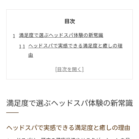
目次
満足度で選ぶヘッドスパ体験の新常識
ヘッドスパで実感できる満足度と癒しの理
由
新潟のヘッドスパ専門店で体験できる魅力
ヘッドスパの口コミ評価から見る人気の秘
密
ヘッドスパ初心者が知るべき選び方ポイン
満足度で選ぶヘッドスパ体験の新常識
ト
新潟市でおすすめのヘッドスパ体験談紹介
ヘッドスパで実感できる満足度と癒しの理由
ヘッドスパの評価が高い理由を徹底解説
専門店のヘッドスパが高評価な納得の理由