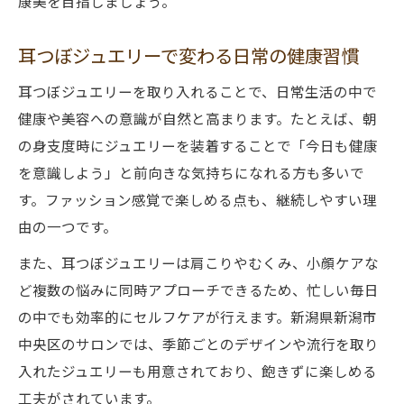
康美を目指しましょう。
ダイエットと両立できる耳つぼジュエリー
習慣
耳つぼジュエリーで変わる日常の健康習慣
新潟で耳つぼジュエリー利用者が増える背
耳つぼジュエリーを取り入れることで、日常生活の中で
景
健康や美容への意識が自然と高まります。たとえば、朝
耳つぼジュエリー 継続のコツとポイント
の身支度時にジュエリーを装着することで「今日も健康
耳つぼジュエリーの手軽さが支持される理
を意識しよう」と前向きな気持ちになれる方も多いで
由
す。ファッション感覚で楽しめる点も、継続しやすい理
由の一つです。
また、耳つぼジュエリーは肩こりやむくみ、小顔ケアな
ど複数の悩みに同時アプローチできるため、忙しい毎日
の中でも効率的にセルフケアが行えます。新潟県新潟市
中央区のサロンでは、季節ごとのデザインや流行を取り
入れたジュエリーも用意されており、飽きずに楽しめる
工夫がされています。