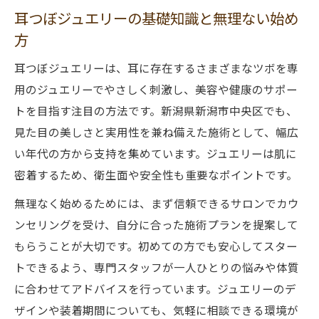
ント
耳つぼジュエリーの基礎知識と無理ない始め
日常に彩りを添える耳つぼジュエリー体験談
方
耳つぼジュエリー体験がもたらす気持ちの
耳つぼジュエリーは、耳に存在するさまざまなツボを専
変化
用のジュエリーでやさしく刺激し、美容や健康のサポー
ダイエットを支える耳つぼジュエリー利用
トを目指す注目の方法です。新潟県新潟市中央区でも、
者の声
見た目の美しさと実用性を兼ね備えた施術として、幅広
耳つぼジュエリー 新潟の口コミ体験を紹介
い年代の方から支持を集めています。ジュエリーは肌に
おしゃれで続けやすい耳つぼジュエリーの
密着するため、衛生面や安全性も重要なポイントです。
魅力
無理なく始めるためには、まず信頼できるサロンでカウ
耳つぼジュエリーで感じる日常の変化と実
ンセリングを受け、自分に合った施術プランを提案して
感
もらうことが大切です。初めての方でも安心してスター
ダイエットと美容を叶える新しい選択肢を探る
トできるよう、専門スタッフが一人ひとりの悩みや体質
に合わせてアドバイスを行っています。ジュエリーのデ
耳つぼジュエリーで美容とダイエットの両
ザインや装着期間についても、気軽に相談できる環境が
立法