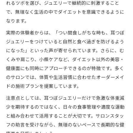
れるツボを選び、ジュエリーで継続的に刺激すること
耳つぼジュエリーのセルフ実践で得られる
で、無理なく生活の中でダイエットを意識できるように
効果
なります。
安さと効果を両立する耳つぼケア活用法
実際の体験者からは、「つい間食しがちな時も、耳つぼ
安いサロンで耳つぼジュエリーを賢く活用
ジュエリーをつけていると自然と食べ過ぎを防げるよう
耳つぼジュエリーの値段と費用対効果につ
になった」といった声が寄せられています。さらに、む
いて
くみや肩こり、小顔ケアなど、ダイエット以外の美容・
お得に耳つぼジュエリー体験する方法とは
健康面にも同時にアプローチできるのが特徴です。多く
のサロンでは、体質や生活習慣に合わせたオーダーメイ
耳つぼジュエリー 新潟でコスパ重視の選び
ドの施術プランを提案しています。
方
安いだけでない耳つぼジュエリー効果の理
注意点としては、耳つぼジュエリーだけで急激な体重減
由
少を期待するのではなく、日々の食事管理や適度な運動
耳つぼジュエリーの続けやすさが選ばれる理由
と組み合わせて活用することが大切です。サロンスタッ
フの助言を受けながら、無理のないペースで長期的な健
耳つぼジュエリーが無理なく続く秘訣とは