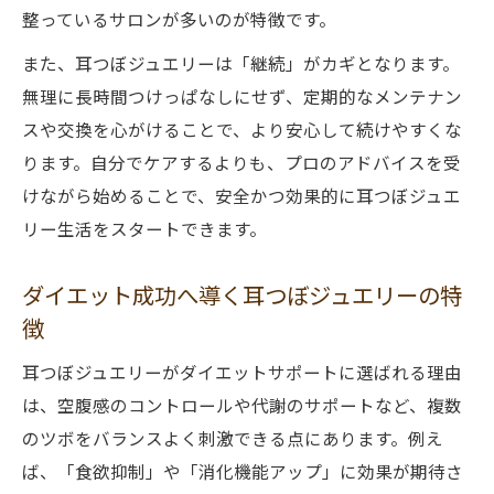
整っているサロンが多いのが特徴です。
新潟で耳つぼジュエリーが注目される理由
耳つぼダイエットの最新トレンドと効果解
また、耳つぼジュエリーは「継続」がカギとなります。
説
無理に長時間つけっぱなしにせず、定期的なメンテナン
スや交換を心がけることで、より安心して続けやすくな
耳つぼジュエリーを活用した美の習慣づく
ります。自分でケアするよりも、プロのアドバイスを受
り
けながら始めることで、安全かつ効果的に耳つぼジュエ
ダイエットと耳つぼジュエリーの相乗効果
リー生活をスタートできます。
とは
自分でできる耳つぼジュエリーの魅力を解説
ダイエット成功へ導く耳つぼジュエリーの特
耳つぼジュエリー 自分で貼る方法と注意点
徴
セルフケアで耳つぼジュエリーを楽しむコ
耳つぼジュエリーがダイエットサポートに選ばれる理由
ツ
は、空腹感のコントロールや代謝のサポートなど、複数
耳つぼジュエリーを自宅で始めるメリット
のツボをバランスよく刺激できる点にあります。例え
新潟エリアで学べる耳つぼジュエリー講座
ば、「食欲抑制」や「消化機能アップ」に効果が期待さ
情報