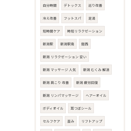
自分時間
デトックス
巡り改善
冷え改善
フットスパ
足湯
短時間ケア
時短リラクゼーション
新潟駅
新潟駅南
鎧西
新潟 リラクゼーション 安い
新潟 マッサージ 人気
新潟 むくみ 解消
新潟 肩こり 改善
新潟 疲労回復
新潟 リンパマッサージ
ヘアーオイル
ボディオイル
耳つぼシール
セルフケア
歪み
リフトアップ