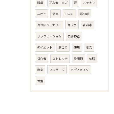
頭痛
初心者 ヨガ
汗
スッキリ
ニオイ
効果
口コミ
耳つぼ
耳つぼジュエリー
耳ツボ
新潟市
リラクゼーション
自律神経
ダイエット
肩こり
腰痛
毛穴
初心者
ストレッチ
股関節
体験
教室
マッサージ
ボディメイク
骨盤