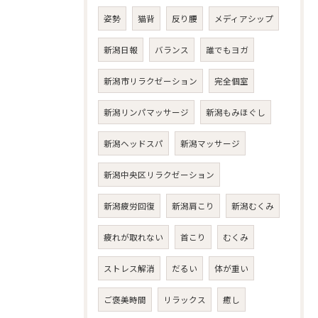
姿勢
猫背
反り腰
メディアシップ
新潟日報
バランス
誰でもヨガ
新潟市リラクゼーション
完全個室
新潟リンパマッサージ
新潟もみほぐし
新潟ヘッドスパ
新潟マッサージ
新潟中央区リラクゼーション
新潟疲労回復
新潟肩こり
新潟むくみ
疲れが取れない
首こり
むくみ
ストレス解消
だるい
体が重い
ご褒美時間
リラックス
癒し