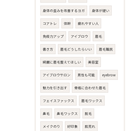
身体の歪みを改善するヨガ
身体が硬い
コアトレ
体幹
疲れやすい人
免疫力アップ
アイブロウ
眉毛
書き方
眉毛どうしたらいい
眉毛難民
綺麗に眉毛整えてほしい
美容室
アイブロウサロン
男性も可能
eyebrow
魅力を引き出す
骨格に合わせた眉毛
フェイスファックス
眉毛ワックス
鼻毛
鼻毛ワックス
脱毛
メイクのり
好印象
肌荒れ