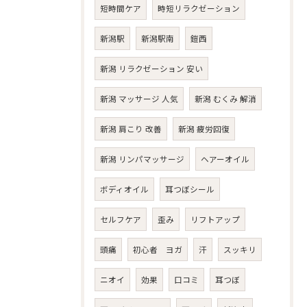
短時間ケア
時短リラクゼーション
新潟駅
新潟駅南
鎧西
新潟 リラクゼーション 安い
新潟 マッサージ 人気
新潟 むくみ 解消
新潟 肩こり 改善
新潟 疲労回復
新潟 リンパマッサージ
ヘアーオイル
ボディオイル
耳つぼシール
セルフケア
歪み
リフトアップ
頭痛
初心者 ヨガ
汗
スッキリ
ニオイ
効果
口コミ
耳つぼ