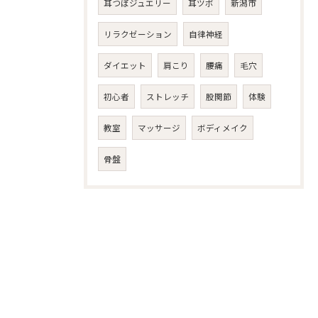
耳つぼジュエリー
耳ツボ
新潟市
リラクゼーション
自律神経
ダイエット
肩こり
腰痛
毛穴
初心者
ストレッチ
股関節
体験
教室
マッサージ
ボディメイク
骨盤