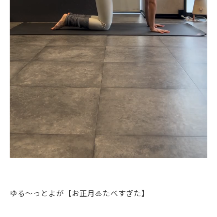
ゆる〜っとよが【お正月🎍たべすぎた】