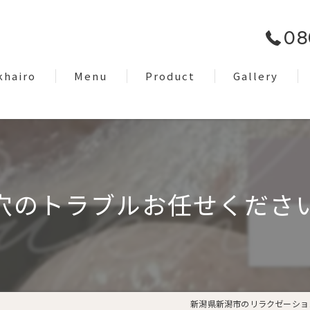
08
khairo
Menu
Product
Gallery
om
Facial Care
EyeBrow
Dry Head Spa
穴のトラブルお任せください
Body Care
Lymph Treatment
Night Only Relaxation
新潟県新潟市のリラクゼーションな