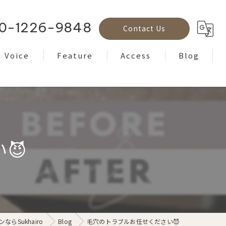
0-1226-9848
Contact Us
Voice
Feature
Access
Blog
Reviews
フェイシャル
Column
ボディケア
ヘッドスパ
😈
もみほぐし
ヨガ
らSukhairo
Blog
毛穴のトラブルお任せください😈