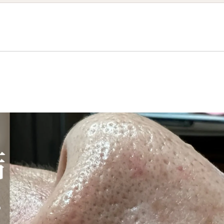
Diet Course
Yoga Class
Online Yoga