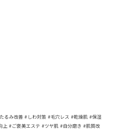
#たるみ改善 #しわ対策 #毛穴レス #乾燥肌 #保湿
上 #ご褒美エステ #ツヤ肌 #自分磨き #肌質改