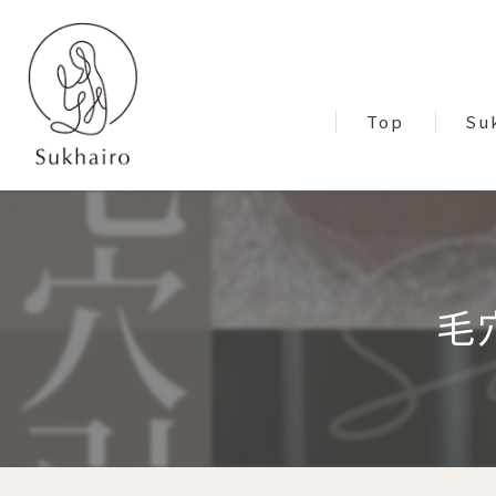
Top
Su
Blo
毛