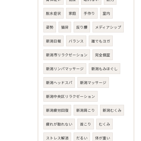
脱水症状
家庭
手作り
室内
姿勢
猫背
反り腰
メディアシップ
新潟日報
バランス
誰でもヨガ
新潟市リラクゼーション
完全個室
新潟リンパマッサージ
新潟もみほぐし
新潟ヘッドスパ
新潟マッサージ
新潟中央区リラクゼーション
新潟疲労回復
新潟肩こり
新潟むくみ
疲れが取れない
首こり
むくみ
ストレス解消
だるい
体が重い