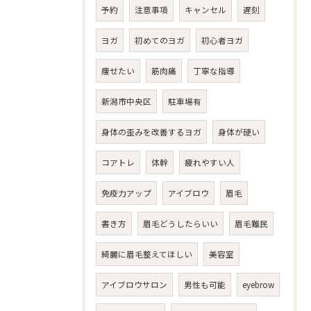
予約
注意事項
キャンセル
遅刻
ヨガ
初めてのヨガ
初心者ヨガ
痩せたい
筋肉痛
丁寧な指導
新潟市中央区
駐車場有
身体の歪みを改善するヨガ
身体が硬い
コアトレ
体幹
疲れやすい人
免疫力アップ
アイブロウ
眉毛
書き方
眉毛どうしたらいい
眉毛難民
綺麗に眉毛整えてほしい
美容室
アイブロウサロン
男性も可能
eyebrow