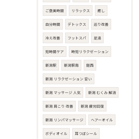
ご褒美時間
リラックス
癒し
自分時間
デトックス
巡り改善
冷え改善
フットスパ
足湯
短時間ケア
時短リラクゼーション
新潟駅
新潟駅南
鎧西
新潟 リラクゼーション 安い
新潟 マッサージ 人気
新潟 むくみ 解消
新潟 肩こり 改善
新潟 疲労回復
新潟 リンパマッサージ
ヘアーオイル
ボディオイル
耳つぼシール