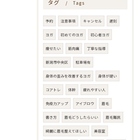
タグ
Tags
予約
注意事項
キャンセル
遅刻
ヨガ
初めてのヨガ
初心者ヨガ
痩せたい
筋肉痛
丁寧な指導
新潟市中央区
駐車場有
身体の歪みを改善するヨガ
身体が硬い
コアトレ
体幹
疲れやすい人
免疫力アップ
アイブロウ
眉毛
書き方
眉毛どうしたらいい
眉毛難民
綺麗に眉毛整えてほしい
美容室