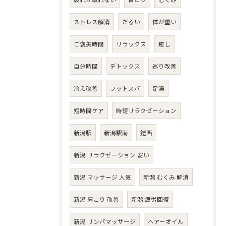
ストレス解消
だるい
体が重い
ご褒美時間
リラックス
癒し
自分時間
デトックス
巡り改善
冷え改善
フットスパ
足湯
短時間ケア
時短リラクゼーション
新潟駅
新潟駅南
鎧西
新潟 リラクゼーション 安い
新潟 マッサージ 人気
新潟 むくみ 解消
新潟 肩こり 改善
新潟 疲労回復
新潟 リンパマッサージ
ヘアーオイル