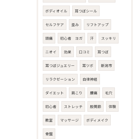
ボディオイル
耳つぼシール
セルフケア
歪み
リフトアップ
頭痛
初心者 ヨガ
汗
スッキリ
ニオイ
効果
口コミ
耳つぼ
耳つぼジュエリー
耳ツボ
新潟市
リラクゼーション
自律神経
ダイエット
肩こり
腰痛
毛穴
初心者
ストレッチ
股関節
体験
教室
マッサージ
ボディメイク
骨盤