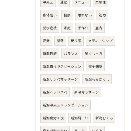
中央区
運動
メニュー
柔軟性
身体硬い
健康
眠れない
筋力
脱水症状
家庭
手作り
室内
姿勢
猫背
反り腰
メディアシップ
新潟日報
バランス
誰でもヨガ
新潟市リラクゼーション
完全個室
新潟リンパマッサージ
新潟もみほぐし
新潟ヘッドスパ
新潟マッサージ
新潟中央区リラクゼーション
新潟疲労回復
新潟肩こり
新潟むくみ
疲れが取れない
首こり
むくみ