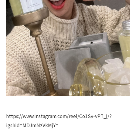
https://www.instagram.com/reel/Co1Sy-vPT_j/?
igshid=MDJmNzVkMjY=