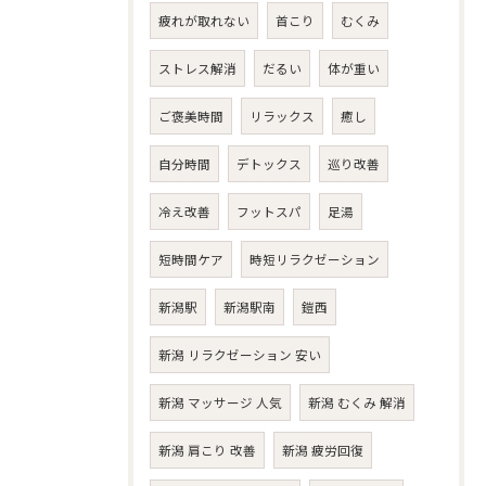
疲れが取れない
首こり
むくみ
ストレス解消
だるい
体が重い
ご褒美時間
リラックス
癒し
自分時間
デトックス
巡り改善
冷え改善
フットスパ
足湯
短時間ケア
時短リラクゼーション
新潟駅
新潟駅南
鎧西
新潟 リラクゼーション 安い
新潟 マッサージ 人気
新潟 むくみ 解消
新潟 肩こり 改善
新潟 疲労回復