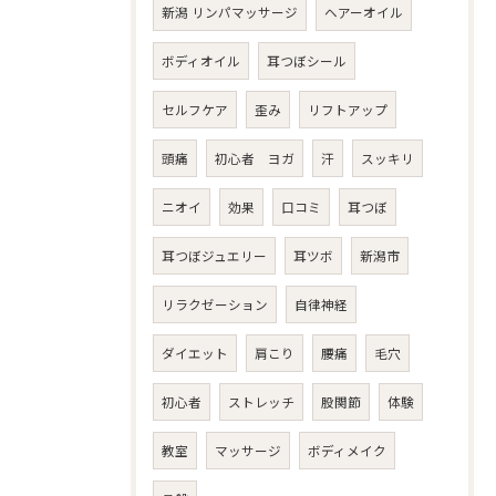
新潟 リンパマッサージ
ヘアーオイル
ボディオイル
耳つぼシール
セルフケア
歪み
リフトアップ
頭痛
初心者 ヨガ
汗
スッキリ
ニオイ
効果
口コミ
耳つぼ
耳つぼジュエリー
耳ツボ
新潟市
リラクゼーション
自律神経
ダイエット
肩こり
腰痛
毛穴
初心者
ストレッチ
股関節
体験
教室
マッサージ
ボディメイク