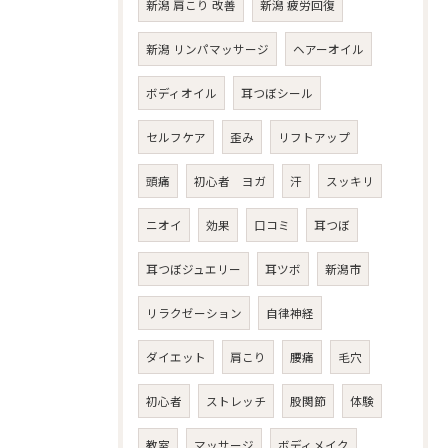
新潟 肩こり 改善
新潟 疲労回復
新潟 リンパマッサージ
ヘアーオイル
ボディオイル
耳つぼシール
セルフケア
歪み
リフトアップ
頭痛
初心者 ヨガ
汗
スッキリ
ニオイ
効果
口コミ
耳つぼ
耳つぼジュエリー
耳ツボ
新潟市
リラクゼーション
自律神経
ダイエット
肩こり
腰痛
毛穴
初心者
ストレッチ
股関節
体験
教室
マッサージ
ボディメイク