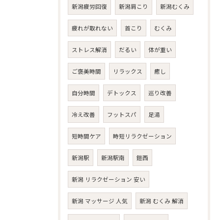
新潟疲労回復
新潟肩こり
新潟むくみ
疲れが取れない
首こり
むくみ
ストレス解消
だるい
体が重い
ご褒美時間
リラックス
癒し
自分時間
デトックス
巡り改善
冷え改善
フットスパ
足湯
短時間ケア
時短リラクゼーション
新潟駅
新潟駅南
鎧西
新潟 リラクゼーション 安い
新潟 マッサージ 人気
新潟 むくみ 解消