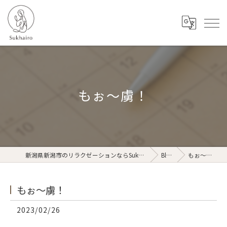
もぉ〜虜！
新潟県新潟市のリラクゼーションならSukhairo
Blog
もぉ〜虜！
もぉ〜虜！
2023/02/26