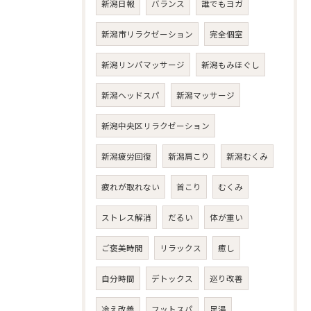
新潟日報
バランス
誰でもヨガ
新潟市リラクゼーション
完全個室
新潟リンパマッサージ
新潟もみほぐし
新潟ヘッドスパ
新潟マッサージ
新潟中央区リラクゼーション
新潟疲労回復
新潟肩こり
新潟むくみ
疲れが取れない
首こり
むくみ
ストレス解消
だるい
体が重い
ご褒美時間
リラックス
癒し
自分時間
デトックス
巡り改善
冷え改善
フットスパ
足湯