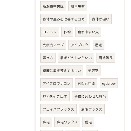
新潟市中央区
駐車場有
身体の歪みを改善するヨガ
身体が硬い
コアトレ
体幹
疲れやすい人
免疫力アップ
アイブロウ
眉毛
書き方
眉毛どうしたらいい
眉毛難民
綺麗に眉毛整えてほしい
美容室
アイブロウサロン
男性も可能
eyebrow
魅力を引き出す
骨格に合わせた眉毛
フェイスファックス
眉毛ワックス
鼻毛
鼻毛ワックス
脱毛