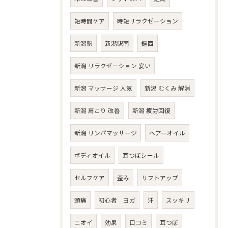
短時間ケア
時短リラクゼーション
新潟駅
新潟駅南
鎧西
新潟 リラクゼーション 安い
新潟 マッサージ 人気
新潟 むくみ 解消
新潟 肩こり 改善
新潟 疲労回復
新潟 リンパマッサージ
ヘアーオイル
ボディオイル
耳つぼシール
セルフケア
歪み
リフトアップ
頭痛
初心者 ヨガ
汗
スッキリ
ニオイ
効果
口コミ
耳つぼ