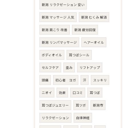
新潟 リラクゼーション 安い
新潟 マッサージ 人気
新潟 むくみ 解消
新潟 肩こり 改善
新潟 疲労回復
新潟 リンパマッサージ
ヘアーオイル
ボディオイル
耳つぼシール
セルフケア
歪み
リフトアップ
頭痛
初心者 ヨガ
汗
スッキリ
ニオイ
効果
口コミ
耳つぼ
耳つぼジュエリー
耳ツボ
新潟市
リラクゼーション
自律神経