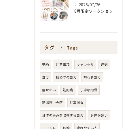
2026/07/26
8月限定ワークショップ🌿🫧
タグ
Tags
予約
注意事項
キャンセル
遅刻
ヨガ
初めてのヨガ
初心者ヨガ
痩せたい
筋肉痛
丁寧な指導
新潟市中央区
駐車場有
身体の歪みを改善するヨガ
身体が硬い
コアトレ
体幹
疲れやすい人