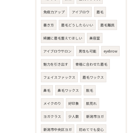
免疫力アップ
アイブロウ
眉毛
書き方
眉毛どうしたらいい
眉毛難民
綺麗に眉毛整えてほしい
美容室
アイブロウサロン
男性も可能
eyebrow
魅力を引き出す
骨格に合わせた眉毛
フェイスファックス
眉毛ワックス
鼻毛
鼻毛ワックス
脱毛
メイクのり
好印象
肌荒れ
ヨガクラス
少人数
新潟市ヨガ
新潟市中央区ヨガ
初めてでも安心