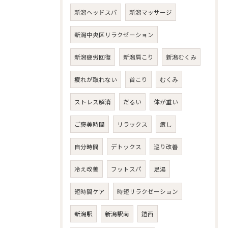
新潟ヘッドスパ
新潟マッサージ
新潟中央区リラクゼーション
新潟疲労回復
新潟肩こり
新潟むくみ
疲れが取れない
首こり
むくみ
ストレス解消
だるい
体が重い
ご褒美時間
リラックス
癒し
自分時間
デトックス
巡り改善
冷え改善
フットスパ
足湯
短時間ケア
時短リラクゼーション
新潟駅
新潟駅南
鎧西