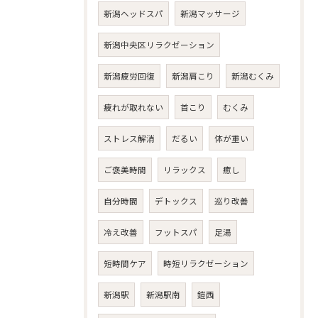
新潟ヘッドスパ
新潟マッサージ
新潟中央区リラクゼーション
新潟疲労回復
新潟肩こり
新潟むくみ
疲れが取れない
首こり
むくみ
ストレス解消
だるい
体が重い
ご褒美時間
リラックス
癒し
自分時間
デトックス
巡り改善
冷え改善
フットスパ
足湯
短時間ケア
時短リラクゼーション
新潟駅
新潟駅南
鎧西