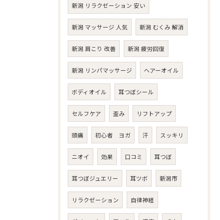
新潟 リラクゼーション 安い
新潟 マッサージ 人気
新潟 むくみ 解消
新潟 肩こり 改善
新潟 疲労回復
新潟 リンパマッサージ
ヘアーオイル
ボディオイル
耳つぼシール
セルフケア
歪み
リフトアップ
頭痛
初心者 ヨガ
汗
スッキリ
ニオイ
効果
口コミ
耳つぼ
耳つぼジュエリー
耳ツボ
新潟市
リラクゼーション
自律神経