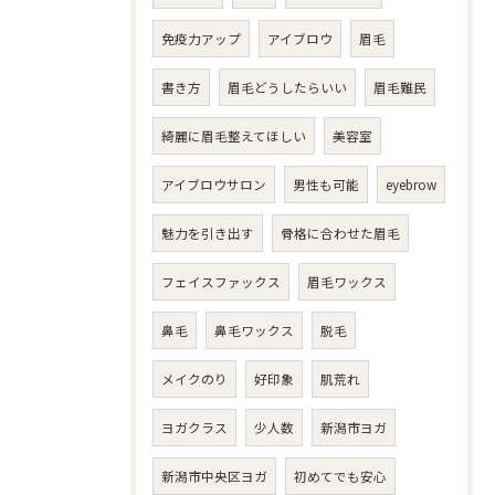
免疫力アップ
アイブロウ
眉毛
書き方
眉毛どうしたらいい
眉毛難民
綺麗に眉毛整えてほしい
美容室
アイブロウサロン
男性も可能
eyebrow
魅力を引き出す
骨格に合わせた眉毛
フェイスファックス
眉毛ワックス
鼻毛
鼻毛ワックス
脱毛
メイクのり
好印象
肌荒れ
ヨガクラス
少人数
新潟市ヨガ
新潟市中央区ヨガ
初めてでも安心