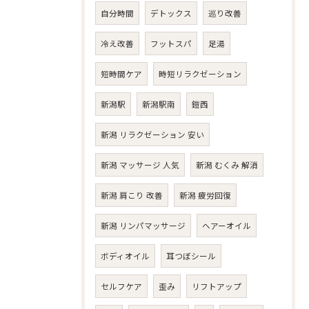
自分時間
デトックス
巡り改善
冷え改善
フットスパ
足湯
短時間ケア
時短リラクゼーション
新潟駅
新潟駅南
鎧西
新潟 リラクゼーション 安い
新潟 マッサージ 人気
新潟 むくみ 解消
新潟 肩こり 改善
新潟 疲労回復
新潟 リンパマッサージ
ヘアーオイル
ボディオイル
耳つぼシール
セルフケア
歪み
リフトアップ