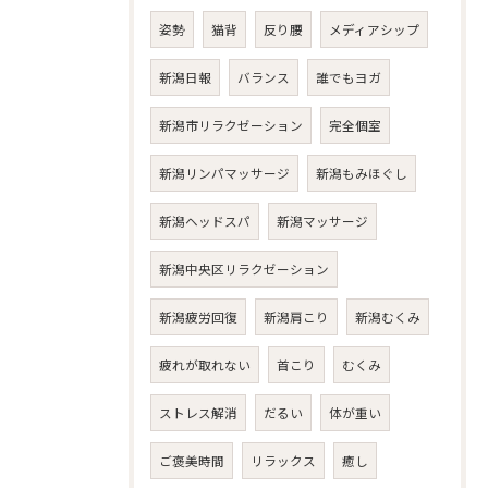
姿勢
猫背
反り腰
メディアシップ
新潟日報
バランス
誰でもヨガ
新潟市リラクゼーション
完全個室
新潟リンパマッサージ
新潟もみほぐし
新潟ヘッドスパ
新潟マッサージ
新潟中央区リラクゼーション
新潟疲労回復
新潟肩こり
新潟むくみ
疲れが取れない
首こり
むくみ
ストレス解消
だるい
体が重い
ご褒美時間
リラックス
癒し