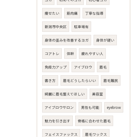
痩せたい
筋肉痛
丁寧な指導
新潟市中央区
駐車場有
身体の歪みを改善するヨガ
身体が硬い
コアトレ
体幹
疲れやすい人
免疫力アップ
アイブロウ
眉毛
書き方
眉毛どうしたらいい
眉毛難民
綺麗に眉毛整えてほしい
美容室
アイブロウサロン
男性も可能
eyebrow
魅力を引き出す
骨格に合わせた眉毛
フェイスファックス
眉毛ワックス