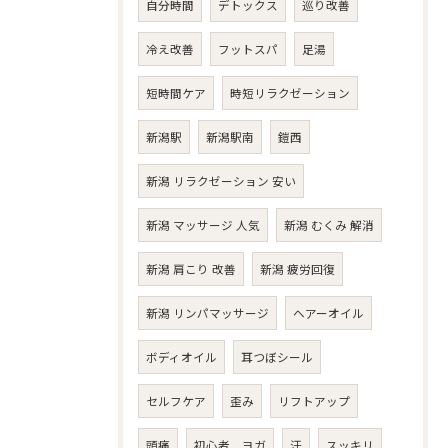
自分時間
デトックス
巡り改善
冷え改善
フットスパ
足湯
短時間ケア
時短リラクゼーション
新潟駅
新潟駅南
鎧西
新潟 リラクゼーション 安い
新潟 マッサージ 人気
新潟 むくみ 解消
新潟 肩こり 改善
新潟 疲労回復
新潟 リンパマッサージ
ヘアーオイル
ボディオイル
耳つぼシール
セルフケア
歪み
リフトアップ
頭痛
初心者 ヨガ
汗
スッキリ