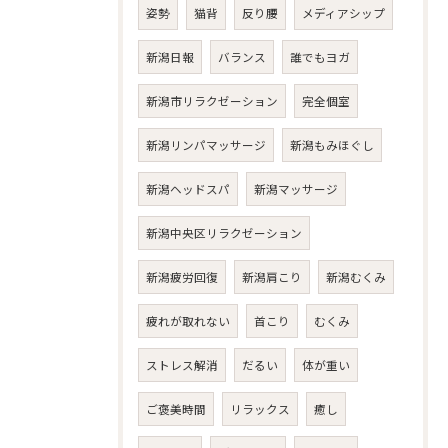
姿勢
猫背
反り腰
メディアシップ
新潟日報
バランス
誰でもヨガ
新潟市リラクゼーション
完全個室
新潟リンパマッサージ
新潟もみほぐし
新潟ヘッドスパ
新潟マッサージ
新潟中央区リラクゼーション
新潟疲労回復
新潟肩こり
新潟むくみ
疲れが取れない
首こり
むくみ
ストレス解消
だるい
体が重い
ご褒美時間
リラックス
癒し