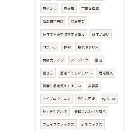
痩せたい
筋肉痛
丁寧な指導
新潟市中央区
駐車場有
身体の歪みを改善するヨガ
身体が硬い
コアトレ
体幹
疲れやすい人
免疫力アップ
アイブロウ
眉毛
書き方
眉毛どうしたらいい
眉毛難民
綺麗に眉毛整えてほしい
美容室
アイブロウサロン
男性も可能
eyebrow
魅力を引き出す
骨格に合わせた眉毛
フェイスファックス
眉毛ワックス