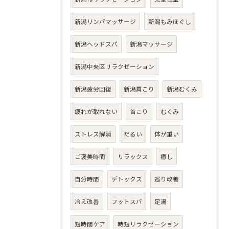
新潟リンパマッサージ
新潟もみほぐし
新潟ヘッドスパ
新潟マッサージ
新潟中央区リラクゼーション
新潟疲労回復
新潟肩こり
新潟むくみ
疲れが取れない
首こり
むくみ
ストレス解消
だるい
体が重い
ご褒美時間
リラックス
癒し
自分時間
デトックス
巡り改善
冷え改善
フットスパ
足湯
短時間ケア
時短リラクゼーション