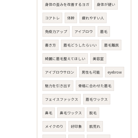
身体の歪みを改善するヨガ
身体が硬い
コアトレ
体幹
疲れやすい人
免疫力アップ
アイブロウ
眉毛
書き方
眉毛どうしたらいい
眉毛難民
綺麗に眉毛整えてほしい
美容室
アイブロウサロン
男性も可能
eyebrow
魅力を引き出す
骨格に合わせた眉毛
フェイスファックス
眉毛ワックス
鼻毛
鼻毛ワックス
脱毛
メイクのり
好印象
肌荒れ