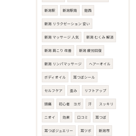
新潟駅
新潟駅南
鎧西
新潟 リラクゼーション 安い
新潟 マッサージ 人気
新潟 むくみ 解消
新潟 肩こり 改善
新潟 疲労回復
新潟 リンパマッサージ
ヘアーオイル
ボディオイル
耳つぼシール
セルフケア
歪み
リフトアップ
頭痛
初心者 ヨガ
汗
スッキリ
ニオイ
効果
口コミ
耳つぼ
耳つぼジュエリー
耳ツボ
新潟市