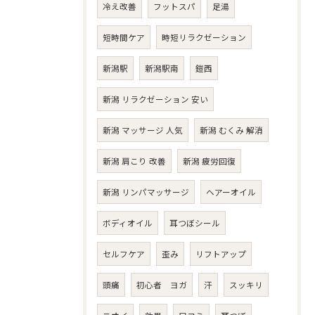
冷え改善
フットスパ
足湯
短時間ケア
時短リラクゼーション
新潟駅
新潟駅南
鎧西
新潟 リラクゼーション 安い
新潟 マッサージ 人気
新潟 むくみ 解消
新潟 肩こり 改善
新潟 疲労回復
新潟 リンパマッサージ
ヘアーオイル
ボディオイル
耳つぼシール
セルフケア
歪み
リフトアップ
頭痛
初心者 ヨガ
汗
スッキリ