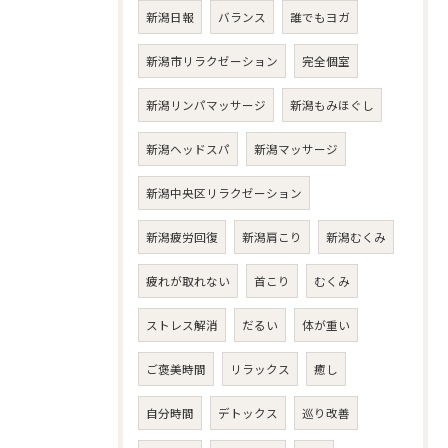
新潟日報
バランス
誰でもヨガ
新潟市リラクゼーション
完全個室
新潟リンパマッサージ
新潟もみほぐし
新潟ヘッドスパ
新潟マッサージ
新潟中央区リラクゼーション
新潟疲労回復
新潟肩こり
新潟むくみ
疲れが取れない
首こり
むくみ
ストレス解消
だるい
体が重い
ご褒美時間
リラックス
癒し
自分時間
デトックス
巡り改善