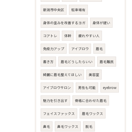
新潟市中央区
駐車場有
身体の歪みを改善するヨガ
身体が硬い
コアトレ
体幹
疲れやすい人
免疫力アップ
アイブロウ
眉毛
書き方
眉毛どうしたらいい
眉毛難民
綺麗に眉毛整えてほしい
美容室
アイブロウサロン
男性も可能
eyebrow
魅力を引き出す
骨格に合わせた眉毛
フェイスファックス
眉毛ワックス
鼻毛
鼻毛ワックス
脱毛