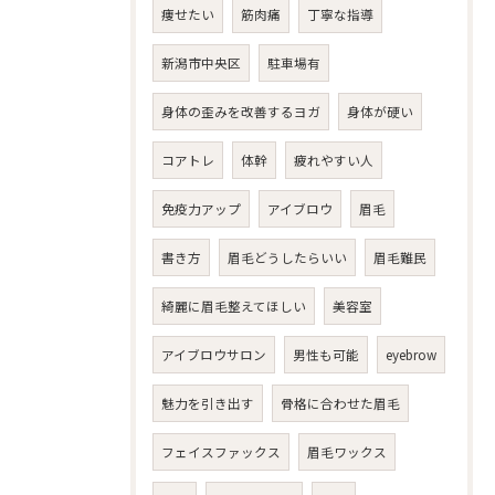
痩せたい
筋肉痛
丁寧な指導
新潟市中央区
駐車場有
身体の歪みを改善するヨガ
身体が硬い
コアトレ
体幹
疲れやすい人
免疫力アップ
アイブロウ
眉毛
書き方
眉毛どうしたらいい
眉毛難民
綺麗に眉毛整えてほしい
美容室
アイブロウサロン
男性も可能
eyebrow
魅力を引き出す
骨格に合わせた眉毛
フェイスファックス
眉毛ワックス