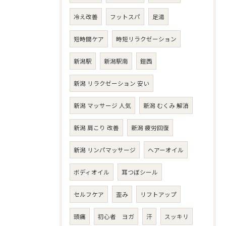
冷え改善
フットスパ
足湯
短時間ケア
時短リラクゼーション
新潟駅
新潟駅南
鎧西
新潟 リラクゼーション 安い
新潟 マッサージ 人気
新潟 むくみ 解消
新潟 肩こり 改善
新潟 疲労回復
新潟 リンパマッサージ
ヘアーオイル
ボディオイル
耳つぼシール
セルフケア
歪み
リフトアップ
頭痛
初心者 ヨガ
汗
スッキリ