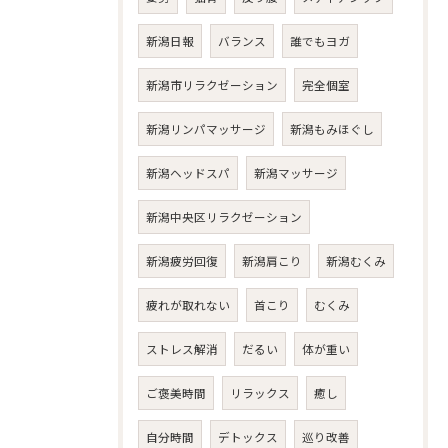
新潟日報
バランス
誰でもヨガ
新潟市リラクゼーション
完全個室
新潟リンパマッサージ
新潟もみほぐし
新潟ヘッドスパ
新潟マッサージ
新潟中央区リラクゼーション
新潟疲労回復
新潟肩こり
新潟むくみ
疲れが取れない
首こり
むくみ
ストレス解消
だるい
体が重い
ご褒美時間
リラックス
癒し
自分時間
デトックス
巡り改善