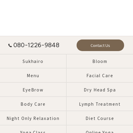
080-1226-9848
Contact Us
Sukhairo
Bloom
Menu
Facial Care
EyeBrow
Dry Head Spa
Body Care
Lymph Treatment
Night Only Relaxation
Diet Course
Yoga Class
Online Yoga