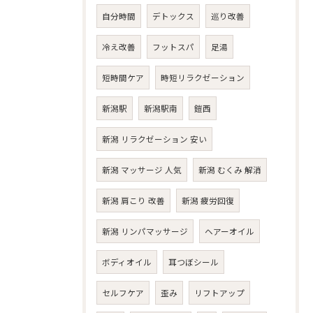
自分時間
デトックス
巡り改善
冷え改善
フットスパ
足湯
短時間ケア
時短リラクゼーション
新潟駅
新潟駅南
鎧西
新潟 リラクゼーション 安い
新潟 マッサージ 人気
新潟 むくみ 解消
新潟 肩こり 改善
新潟 疲労回復
新潟 リンパマッサージ
ヘアーオイル
ボディオイル
耳つぼシール
セルフケア
歪み
リフトアップ