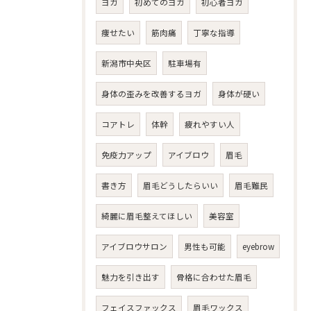
ヨガ
初めてのヨガ
初心者ヨガ
痩せたい
筋肉痛
丁寧な指導
新潟市中央区
駐車場有
身体の歪みを改善するヨガ
身体が硬い
コアトレ
体幹
疲れやすい人
免疫力アップ
アイブロウ
眉毛
書き方
眉毛どうしたらいい
眉毛難民
綺麗に眉毛整えてほしい
美容室
アイブロウサロン
男性も可能
eyebrow
魅力を引き出す
骨格に合わせた眉毛
フェイスファックス
眉毛ワックス