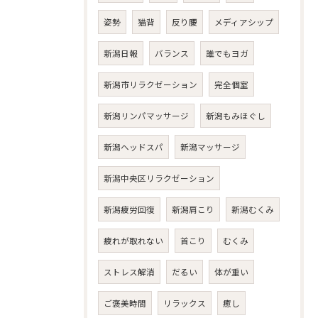
姿勢
猫背
反り腰
メディアシップ
新潟日報
バランス
誰でもヨガ
新潟市リラクゼーション
完全個室
新潟リンパマッサージ
新潟もみほぐし
新潟ヘッドスパ
新潟マッサージ
新潟中央区リラクゼーション
新潟疲労回復
新潟肩こり
新潟むくみ
疲れが取れない
首こり
むくみ
ストレス解消
だるい
体が重い
ご褒美時間
リラックス
癒し