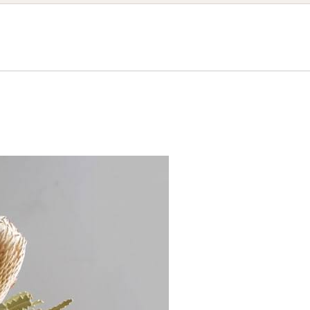
Diet Course
Yoga Class
Online Yoga