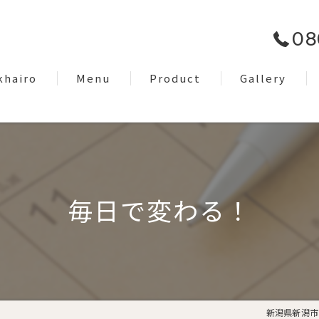
08
khairo
Menu
Product
Gallery
om
Facial Care
EyeBrow
Dry Head Spa
毎日で変わる！
Body Care
Lymph Treatment
Night Only Relaxation
新潟県新潟市の