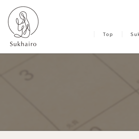
Top
Su
Blo