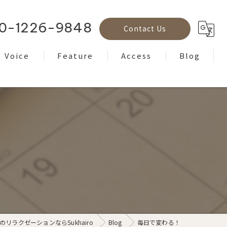
0-1226-9848
Contact Us
Voice
Feature
Access
Blog
Reviews
フェイシャル
Column
ボディケア
ヘッドスパ
もみほぐし
ヨガ
リラクゼーションならSukhairo
Blog
毎日で変わる！